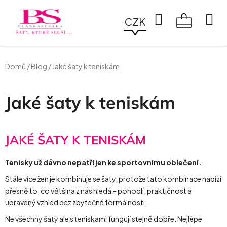
Přejít
na
Hledat
CZK
obsah
NÁKUPN
KOŠÍK
Domů
/
Blog
/
Jaké šaty k teniskám
Jaké šaty k teniskám
JAKÉ ŠATY K TENISKÁM
Tenisky už dávno nepatří jen ke sportovnímu oblečení.
Stále více žen je kombinuje se šaty, protože tato kombinace nabízí
přesně to, co většina z nás hledá – pohodlí, praktičnost a
upravený vzhled bez zbytečné formálnosti.
Ne všechny šaty ale s teniskami fungují stejně dobře. Nejlépe