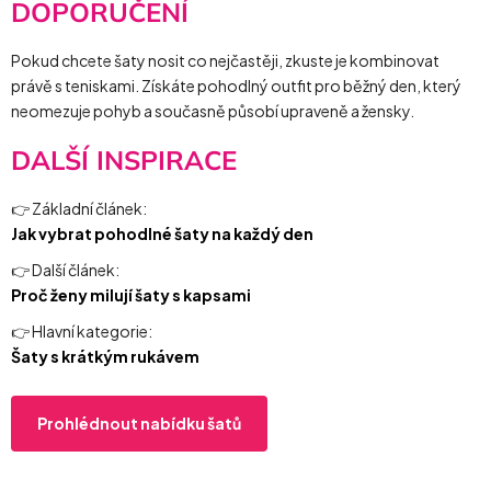
DOPORUČENÍ
Pokud chcete šaty nosit co nejčastěji, zkuste je kombinovat
právě s teniskami. Získáte pohodlný outfit pro běžný den, který
neomezuje pohyb a současně působí upraveně a žensky.
DALŠÍ INSPIRACE
👉 Základní článek:
Jak vybrat pohodlné šaty na každý den
👉 Další článek:
Proč ženy milují šaty s kapsami
👉 Hlavní kategorie:
Šaty s krátkým rukávem
Prohlédnout nabídku šatů