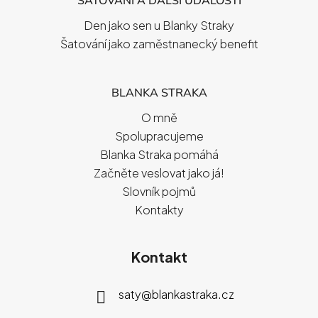
ŠATOVÁNÍ A DALŠÍ UDÁLOSTI
Den jako sen u Blanky Straky
Šatování jako zaměstnanecký benefit
BLANKA STRAKA
O mně
Spolupracujeme
Blanka Straka pomáhá
Začněte veslovat jako já!
Slovník pojmů
Kontakty
Kontakt
saty
@
blankastraka.cz