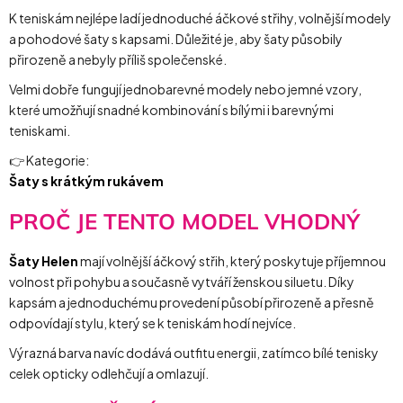
K teniskám nejlépe ladí jednoduché áčkové střihy, volnější modely
a pohodové šaty s kapsami. Důležité je, aby šaty působily
přirozeně a nebyly příliš společenské.
Velmi dobře fungují jednobarevné modely nebo jemné vzory,
které umožňují snadné kombinování s bílými i barevnými
teniskami.
👉 Kategorie:
Šaty s krátkým rukávem
PROČ JE TENTO MODEL VHODNÝ
Šaty Helen
mají volnější áčkový střih, který poskytuje příjemnou
volnost při pohybu a současně vytváří ženskou siluetu. Díky
kapsám a jednoduchému provedení působí přirozeně a přesně
odpovídají stylu, který se k teniskám hodí nejvíce.
Výrazná barva navíc dodává outfitu energii, zatímco bílé tenisky
celek opticky odlehčují a omlazují.