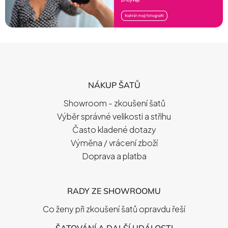
Z
Á
P
NÁKUP ŠATŮ
A
T
Showroom - zkoušení šatů
Í
Výběr správné velikosti a střihu
Často kladené dotazy
Výměna / vrácení zboží
Doprava a platba
RADY ZE SHOWROOMU
Co ženy při zkoušení šatů opravdu řeší