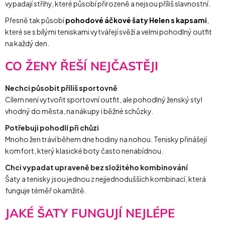
vypadají střihy, které působí přirozeně a nejsou příliš slavnostní.
Přesně tak působí
pohodové áčkové šaty Helen s kapsami
,
které se s bílými teniskami vytvářejí svěží a velmi pohodlný outfit
na každý den.
CO ŽENY ŘEŠÍ NEJČASTĚJI
Nechci působit příliš sportovně
Cílem není vytvořit sportovní outfit, ale pohodlný ženský styl
vhodný do města, na nákupy i běžné schůzky.
Potřebuji pohodlí při chůzi
Mnoho žen tráví během dne hodiny na nohou. Tenisky přinášejí
komfort, který klasické boty často nenabídnou.
Chci vypadat upraveně bez složitého kombinování
Šaty a tenisky jsou jednou z nejjednodušších kombinací, která
funguje téměř okamžitě.
JAKÉ ŠATY FUNGUJÍ NEJLÉPE