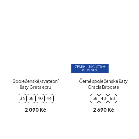
ZEŠTÍHLUJÍCÍ STŘIH
PLUS SIZE
Společenské/svatební
Černé společenské šaty
šaty Greta ecru
Gracia Brocate
36
38
40
44
38
40
50
2 090 Kč
2 690 Kč