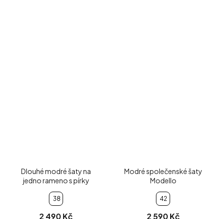
Dlouhé modré šaty na
Modré společenské šaty
jedno rameno s pírky
Modello
38
42
2 490 Kč
2 590 Kč