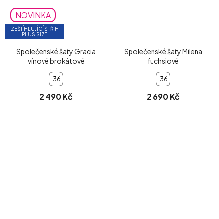
NOVINKA
ZEŠTÍHLUJÍCÍ STŘIH
PLUS SIZE
Společenské šaty Gracia
Společenské šaty Milena
vínové brokátové
fuchsiové
36
36
2 490 Kč
2 690 Kč