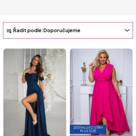
Ř
Řadit podle:
Doporučujeme
A
Z
E
N
Í
P
R
O
D
U
K
T
Ů
ZEŠTÍHLUJÍCÍ STŘIH
PLUS SIZE