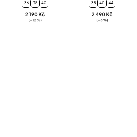
36
38
40
38
40
44
2 190 Kč
2 490 Kč
(–12 %)
(–3 %)