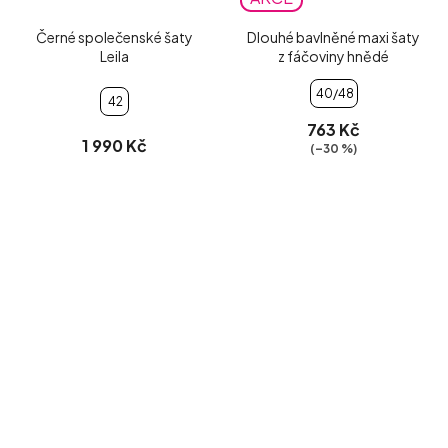
Černé společenské šaty
Dlouhé bavlněné maxi šaty
Leila
z fáčoviny hnědé
40/48
42
763 Kč
1 990 Kč
(–30 %)