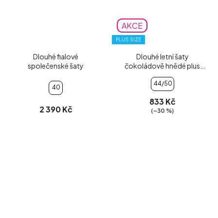
AKCE
PLUS SIZE
Dlouhé fialové
Dlouhé letní šaty
společenské šaty
čokoládově hnědé plus
size
44/50
40
833 Kč
2 390 Kč
(–30 %)