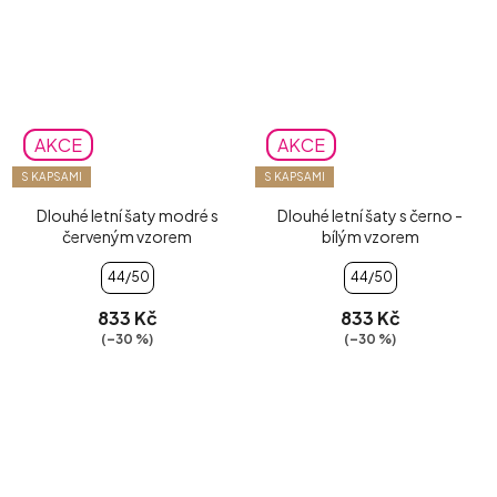
AKCE
AKCE
S KAPSAMI
S KAPSAMI
Dlouhé letní šaty modré s
Dlouhé letní šaty s černo -
červeným vzorem
bílým vzorem
44/50
44/50
833 Kč
833 Kč
(–30 %)
(–30 %)