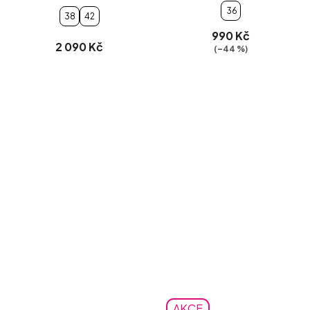
36
38
42
990 Kč
2 090 Kč
(–44 %)
AKCE