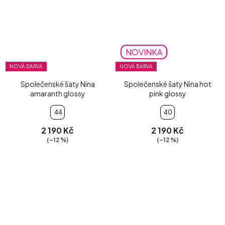
NOVINKA
NOVÁ BARVA
NOVÁ BARVA
Společenské šaty Nina
Společenské šaty Nina hot
amaranth glossy
pink glossy
44
40
2 190 Kč
2 190 Kč
(–12 %)
(–12 %)