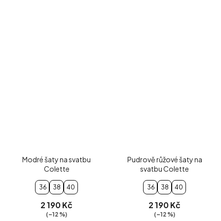
Modré šaty na svatbu
Pudrově růžové šaty na
Colette
svatbu Colette
36
38
40
36
38
40
2 190 Kč
2 190 Kč
(–12 %)
(–12 %)