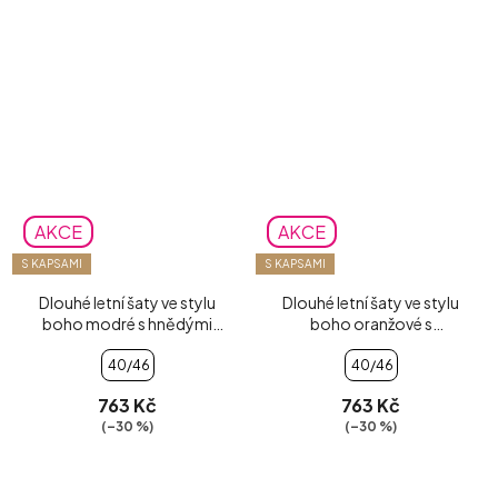
AKCE
AKCE
S KAPSAMI
S KAPSAMI
Dlouhé letní šaty ve stylu
Dlouhé letní šaty ve stylu
boho modré s hnědými
boho oranžové s
vzory
fuchsiovými květy
40/46
40/46
763 Kč
763 Kč
(–30 %)
(–30 %)