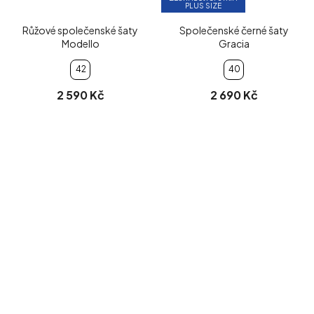
PLUS SIZE
Růžové společenské šaty
Společenské černé šaty
Modello
Gracia
42
40
2 590 Kč
2 690 Kč