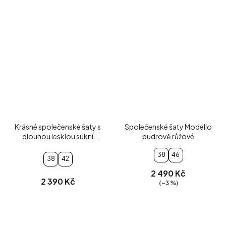
Krásné společenské šaty s
Společenské šaty Modello
dlouhou lesklou sukní
pudrově růžové
pudrové
38
46
38
42
2 490 Kč
2 390 Kč
(–3 %)