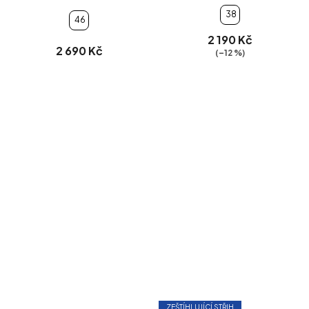
38
46
2 190 Kč
2 690 Kč
(–12 %)
ZEŠTÍHLUJÍCÍ STŘIH