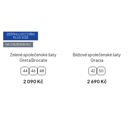
ZEŠTÍHLUJÍCÍ STŘIH
PLUS SIZE
NA OBJEDNÁVKU
Zelené společenské šaty
Béžové společenské šaty
Greta Brocate
Gracia
44
46
48
42
50
2 090 Kč
2 690 Kč