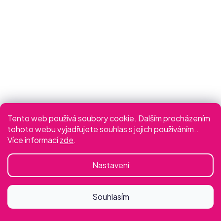
Tento web používá soubory cookie. Dalším procházením
Společenské šaty Nina
Společenské šaty Nina
tohoto webu vyjadřujete souhlas s jejich používáním..
light pink
light violet
Více informací
zde
.
36
36
Nastavení
2 190 Kč
2 190 Kč
(–12 %)
(–12 %)
Souhlasím