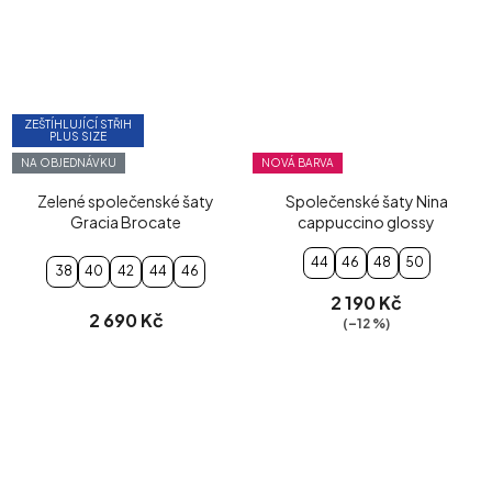
ZEŠTÍHLUJÍCÍ STŘIH
PLUS SIZE
NA OBJEDNÁVKU
NOVÁ BARVA
Zelené společenské šaty
Společenské šaty Nina
Gracia Brocate
cappuccino glossy
44
46
48
50
38
40
42
44
46
2 190 Kč
2 690 Kč
(–12 %)