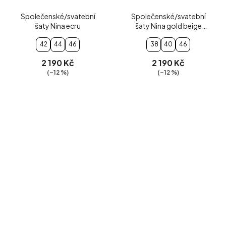
Společenské/svatební
Společenské/svatební
šaty Nina ecru
šaty Nina gold beige
glossy
42
44
46
38
40
46
2 190 Kč
2 190 Kč
(–12 %)
(–12 %)