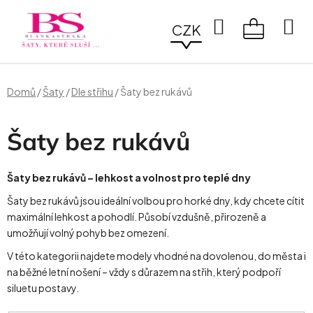
Přejít
na
Hledat
CZK
obsah
NÁKUPN
KOŠÍK
Domů
/
Šaty
/
Dle střihu
/
Šaty bez rukávů
Šaty bez rukávů
Šaty bez rukávů – lehkost a volnost pro teplé dny
Šaty bez rukávů jsou ideální volbou pro horké dny, kdy chcete cítit
maximální lehkost a pohodlí. Působí vzdušně, přirozeně a
umožňují volný pohyb bez omezení.
V této kategorii najdete modely vhodné na dovolenou, do města i
na běžné letní nošení – vždy s důrazem na střih, který podpoří
siluetu postavy.