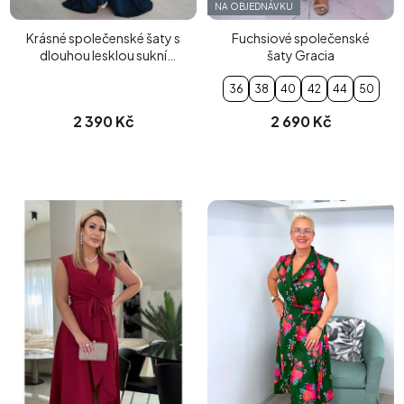
NA OBJEDNÁVKU
Krásné společenské šaty s
Fuchsiové společenské
dlouhou lesklou sukní
šaty Gracia
modré
36
38
40
42
44
50
2 390 Kč
2 690 Kč