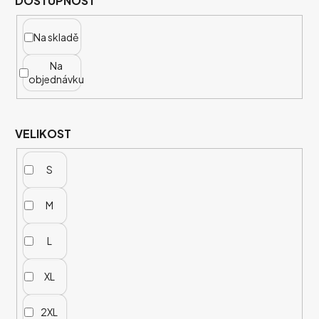
DOSTUPNOST
Na skladě
Na
objednávku
VELIKOST
S
M
L
XL
2XL