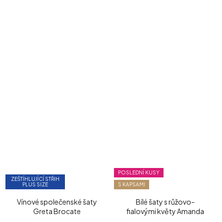
POSLEDNÍ KUSY
ZEŠTÍHLUJÍCÍ STŘIH
PLUS SIZE
S KAPSAMI
Vínové společenské šaty
Bílé šaty s růžovo-
Greta Brocate
fialovými květy Amanda