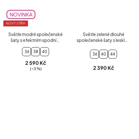
NOVINKA
NOVÝ STŘIH
Světle modré společenské
Světle zelené dlouhé
šaty s efektním spodním
společenské šaty s lesklou
volánem
sukní
36
38
40
36
40
44
2 590 Kč
2 390 Kč
(–3 %)