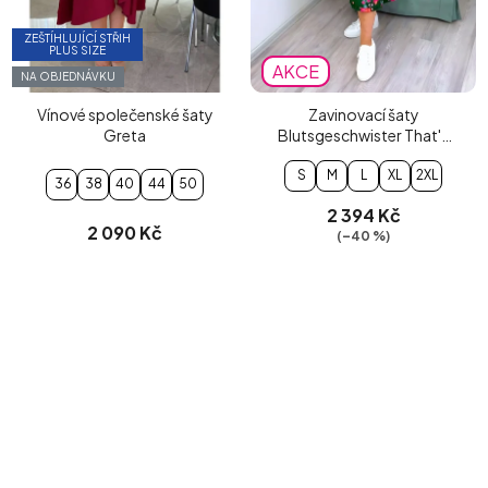
ZEŠTÍHLUJÍCÍ STŘIH
PLUS SIZE
AKCE
NA OBJEDNÁVKU
Vínové společenské šaty
Zavinovací šaty
Greta
Blutsgeschwister That's
Amore
S
M
L
XL
2XL
36
38
40
44
50
2 394 Kč
2 090 Kč
(–40 %)