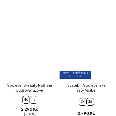
ZEŠTÍHLUJÍCÍ STŘIH
PLUS SIZE
Společenské šaty Nathalie
Svatební/společenské
pudrově růžové
šaty Anabel
40
42
34
36
2 290 Kč
2 790 Kč
(–14 %)