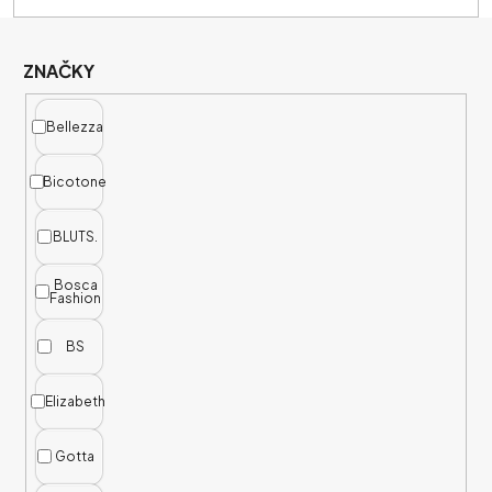
V
Ý
P
ZNAČKY
I
S
Bellezza
P
R
Bicotone
O
D
BLUTS.
U
Bosca
K
Fashion
T
Ů
BS
Elizabeth
Gotta