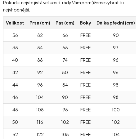
Pokud si nejste jistá velikostí, rády Vám pomůžeme vybrat tu
nejvhodnější.
Velikost
Prsa (cm)
Pas (cm)
Boky
Délka přední (cm)
36
82
66
FREE
90
38
84
68
FREE
93
40
88
74
FREE
96
42
92
80
FREE
96
44
96
84
FREE
98
46
104
90
FREE
98
48
108
98
FREE
100
50
116
102
FREE
102
52
122
108
FREE
104