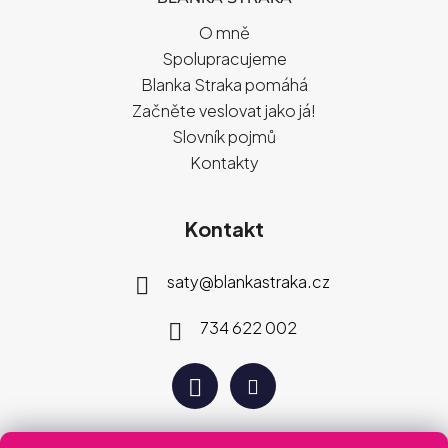
O mně
Spolupracujeme
Blanka Straka pomáhá
Začněte veslovat jako já!
Slovník pojmů
Kontakty
Kontakt
saty
@
blankastraka.cz
734 622 002