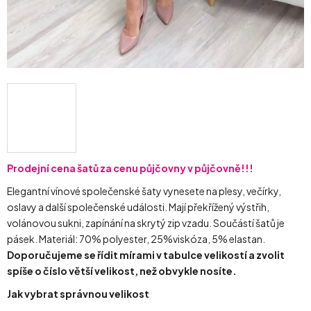
Prodejní cena šatů za cenu půjčovny v půjčovně!!!
Elegantní vínové společenské šaty vynesete na plesy, večírky,
oslavy a další společenské události. Mají překřížený výstřih,
volánovou sukni, zapínání na skrytý zip vzadu. Součástí šatů je
pásek. Materiál: 70% polyester, 25%viskóza, 5% elastan.
Doporučujeme se řídit mírami v tabulce velikostí a zvolit
spíše o číslo větší velikost, než obvykle nosíte.
Jak vybrat správnou velikost