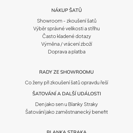
P
NÁKUP ŠATŮ
A
T
Showroom - zkoušení šatů
Í
Výběr správné velikosti a střihu
Často kladené dotazy
Výměna / vrácení zboží
Doprava a platba
RADY ZE SHOWROOMU
Co ženy při zkoušení šatů opravdu řeší
ŠATOVÁNÍ A DALŠÍ UDÁLOSTI
Den jako sen u Blanky Straky
Šatování jako zaměstnanecký benefit
BLANKA STRAKA