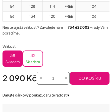
54
128
114
FREE
104
56
134
120
FREE
106
Nejste si jistá velikostí? Zavolejte nám →
734 622 002
– rády Vám
poradíme.
Velikost
38
42
Skladem
Skladem
2 090 Kč
DO KOŠÍKU
Měrná cena:
Darujte dárkový poukaz, darujte radost ♥️