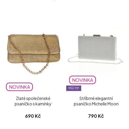
NOVINKA
NOVINKA
MŮJ TIP
Zlaté společenské
Stříbrné elegantní
psaníčko s kamínky
psaníčko Michelle Moon
690 Kč
790 Kč