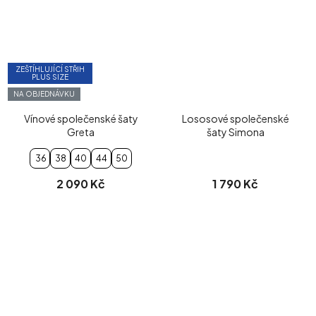
ZEŠTÍHLUJÍCÍ STŘIH
PLUS SIZE
NA OBJEDNÁVKU
Vínové společenské šaty
Lososové společenské
Greta
šaty Simona
36
38
40
44
50
2 090 Kč
1 790 Kč