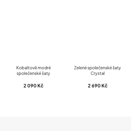
Kobaltově modré
Zelené společenské šaty
společenské šaty
Crystal
2 090 Kč
2 690 Kč
Z
Á