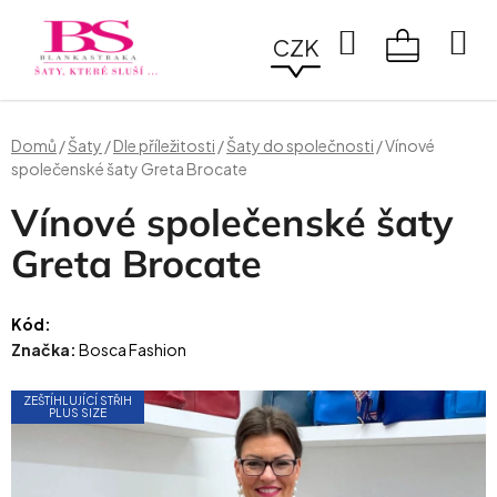
Přejít
na
Hledat
CZK
obsah
NÁKUPN
KOŠÍK
Domů
/
Šaty
/
Dle příležitosti
/
Šaty do společnosti
/
Vínové
společenské šaty Greta Brocate
Vínové společenské šaty
Greta Brocate
Kód:
Značka:
Bosca Fashion
ZEŠTÍHLUJÍCÍ STŘIH
PLUS SIZE