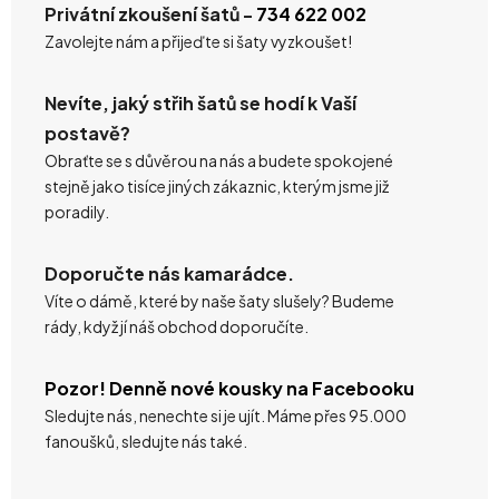
Privátní zkoušení šatů -
734 622 002
Zavolejte nám a přijeďte si šaty vyzkoušet!
Nevíte, jaký střih šatů se hodí k Vaší
postavě?
Obraťte se s důvěrou na nás a budete spokojené
stejně jako tisíce jiných zákaznic, kterým jsme již
poradily.
Doporučte nás kamarádce.
Víte o dámě, které by naše šaty slušely? Budeme
rády, když jí náš obchod doporučíte.
Pozor! Denně nové kousky na Facebooku
Sledujte nás, nenechte si je ujít. Máme přes 95.000
fanoušků, sledujte nás také.