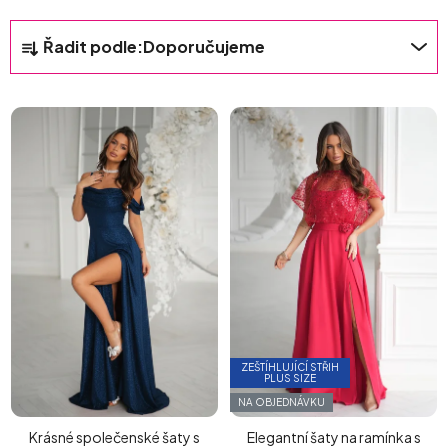
Ř
Řadit podle:
Doporučujeme
A
Z
E
N
Í
P
R
O
D
U
K
T
Ů
ZEŠTÍHLUJÍCÍ STŘIH
PLUS SIZE
NA OBJEDNÁVKU
Krásné společenské šaty s
Elegantní šaty na ramínka s