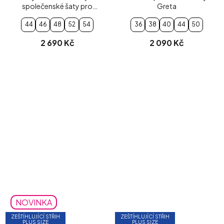
společenské šaty pro
Greta
plnoštíhlé (zelené)
44
46
48
52
54
36
38
40
44
50
2 690 Kč
2 090 Kč
NOVINKA
ZEŠTÍHLUJÍCÍ STŘIH
ZEŠTÍHLUJÍCÍ STŘIH
PLUS SIZE
PLUS SIZE