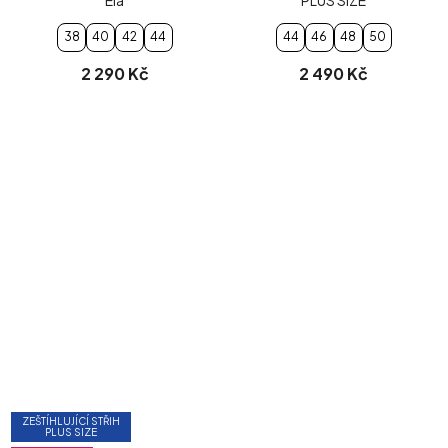
38
40
42
44
44
46
48
50
2 290 Kč
2 490 Kč
ZEŠTÍHLUJÍCÍ STŘIH
PLUS SIZE