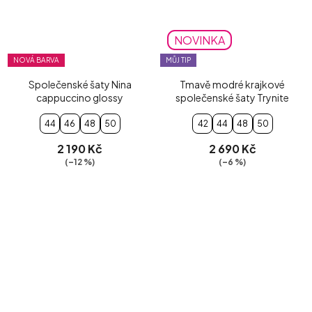
NOVINKA
NOVÁ BARVA
MŮJ TIP
Společenské šaty Nina
Tmavě modré krajkové
cappuccino glossy
společenské šaty Trynite
44
46
48
50
42
44
48
50
2 190 Kč
2 690 Kč
(–12 %)
(–6 %)