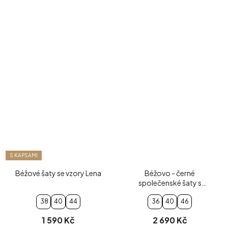
S KAPSAMI
Béžové šaty se vzory Lena
Béžovo - černé
společenské šaty s
páskem s květinou
38
40
44
36
40
46
1 590 Kč
2 690 Kč