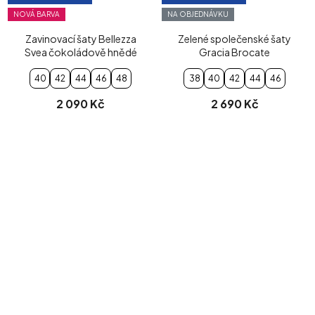
NOVÁ BARVA
NA OBJEDNÁVKU
Zavinovací šaty Bellezza
Zelené společenské šaty
Svea čokoládově hnědé
Gracia Brocate
40
42
44
46
48
38
40
42
44
46
2 090 Kč
2 690 Kč