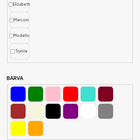
Ů
Elizabeth
Marconi
Modello
Trynite
BARVA