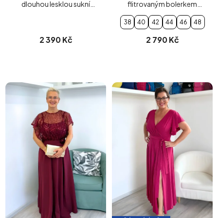
dlouhou lesklou sukní
flitrovaným bolerkem
modré
malinové
38
40
42
44
46
48
2 390 Kč
2 790 Kč