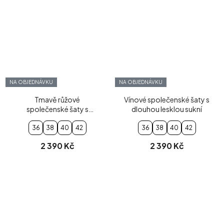
NA OBJEDNÁVKU
NA OBJEDNÁVKU
Tmavě růžové
Vínové společenské šaty s
společenské šaty s
dlouhou lesklou sukní
dlouhou lesklou sukní
36
38
40
42
36
38
40
42
2 390 Kč
2 390 Kč