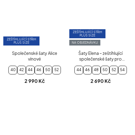
ZEŠTÍHLUJÍCÍ STŘIH
PLUS SIZE
ZEŠTÍHLUJÍCÍ STŘIH
PLUS SIZE
NA OBJEDNÁVKU
Společenské šaty Alice
Šaty Elena – zeštíhlující
vínové
společenské šaty pro
plnoštíhlé (černé)
40
42
44
46
50
52
44
46
48
50
52
54
2 990 Kč
2 690 Kč