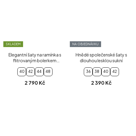
SKLADEM
NA OBJEDNÁVKU
Elegantní šaty na ramínka s
Hnědé společenské šaty s
flitrovaným bolerkem
dlouhou lesklou sukní
mocha
40
42
44
48
36
38
40
42
2 790 Kč
2 390 Kč