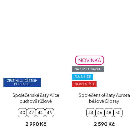
NOVINKA
NA OBJEDNÁVKU
PLUS SIZE
ZEŠTÍHLUJÍCÍ STŘIH
PLUS SIZE
NOVÝ STŘIH
Společenské šaty Alice
Společenské šaty Aurora
pudrově růžové
béžové Glossy
40
42
44
46
44
46
48
50
2 990 Kč
2 590 Kč