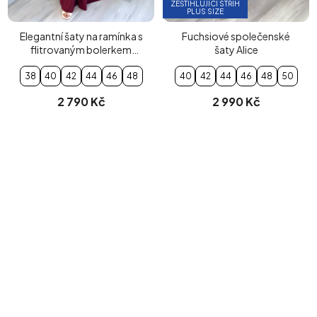
ZEŠTÍHLUJÍCÍ STŘIH
PLUS SIZE
Elegantní šaty na ramínka s
Fuchsiové společenské
flitrovaným bolerkem
šaty Alice
vínové
38
40
42
44
46
48
40
42
44
46
48
50
2 790 Kč
2 990 Kč