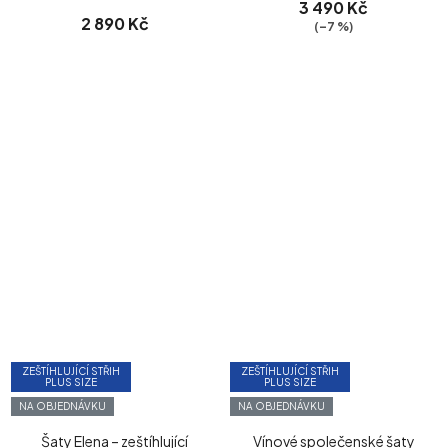
3 490 Kč
2 890 Kč
(–7 %)
ZEŠTÍHLUJÍCÍ STŘIH
ZEŠTÍHLUJÍCÍ STŘIH
PLUS SIZE
PLUS SIZE
NA OBJEDNÁVKU
NA OBJEDNÁVKU
Šaty Elena – zeštíhlující
Vínové společenské šaty