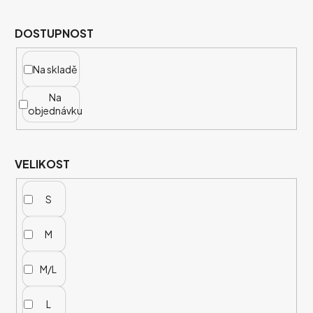
DOSTUPNOST
Na skladě
Na
objednávku
VELIKOST
S
M
M/L
L