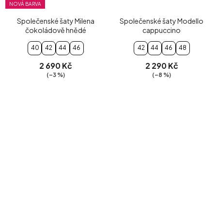
NOVÁ BARVA
Společenské šaty Milena
Společenské šaty Modello
čokoládově hnědé
cappuccino
40
42
44
46
42
44
46
48
2 690 Kč
2 290 Kč
(–3 %)
(–8 %)