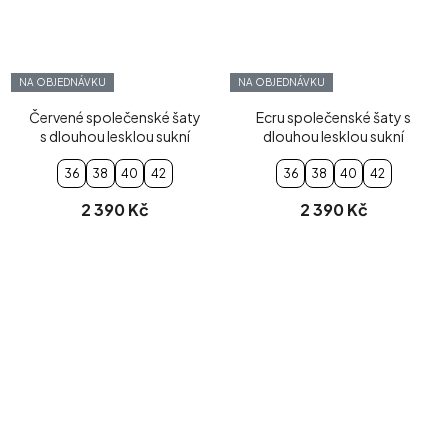
NA OBJEDNÁVKU
NA OBJEDNÁVKU
Červené společenské šaty
Ecru společenské šaty s
s dlouhou lesklou sukní
dlouhou lesklou sukní
36
38
40
42
36
38
40
42
2 390 Kč
2 390 Kč