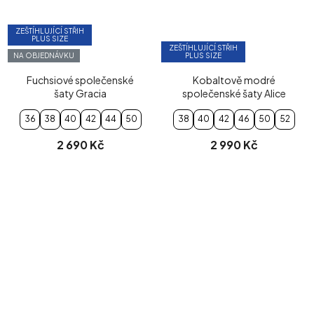
ZEŠTÍHLUJÍCÍ STŘIH
PLUS SIZE
ZEŠTÍHLUJÍCÍ STŘIH
NA OBJEDNÁVKU
PLUS SIZE
Fuchsiové společenské
Kobaltově modré
šaty Gracia
společenské šaty Alice
36
38
40
42
44
50
38
40
42
46
50
52
2 690 Kč
2 990 Kč