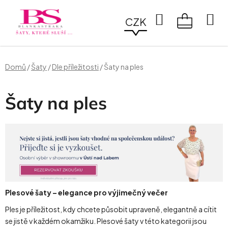
Přejít
na
Hledat
CZK
obsah
NÁKUPN
KOŠÍK
Domů
/
Šaty
/
Dle příležitosti
/
Šaty na ples
Šaty na ples
Plesové šaty – elegance pro výjimečný večer
Ples je příležitost, kdy chcete působit upraveně, elegantně a cítit
se jistě v každém okamžiku. Plesové šaty v této kategorii jsou