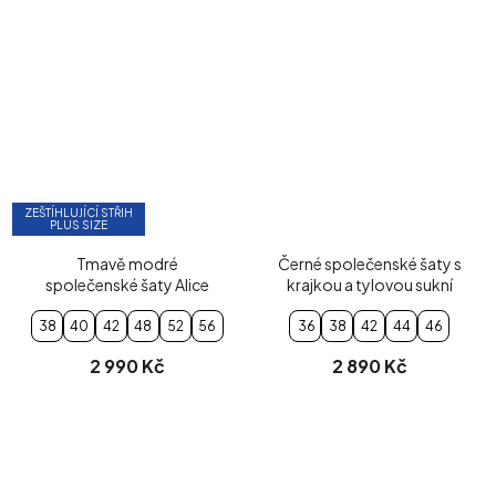
ZEŠTÍHLUJÍCÍ STŘIH
PLUS SIZE
Tmavě modré
Černé společenské šaty s
společenské šaty Alice
krajkou a tylovou sukní
38
40
42
48
52
56
36
38
42
44
46
2 990 Kč
2 890 Kč