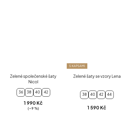
S KAPSAMI
Zelené společenské šaty
Zelené šaty se vzory Lena
Nicol
36
38
40
42
38
40
42
44
1 990 Kč
1 590 Kč
(–9 %)