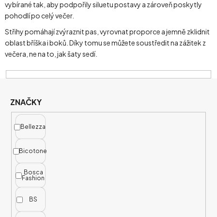
vybírané tak, aby podpořily siluetu postavy a zároveň poskytly
pohodlí po celý večer.
Střihy pomáhají zvýraznit pas, vyrovnat proporce a jemně zklidnit
oblast bříška i boků. Díky tomu se můžete soustředit na zážitek z
večera, ne na to, jak šaty sedí.
V
Ý
P
ZNAČKY
I
S
Bellezza
P
R
Bicotone
O
Bosca
D
Fashion
U
K
BS
T