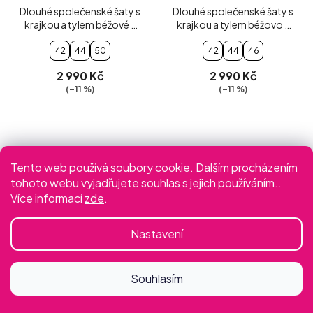
Dlouhé společenské šaty s
Dlouhé společenské šaty s
krajkou a tylem béžové s
krajkou a tylem béžovo -
černými květy
černé
42
44
50
42
44
46
2 990 Kč
2 990 Kč
(–11 %)
(–11 %)
Tento web používá soubory cookie. Dalším procházením
tohoto webu vyjadřujete souhlas s jejich používáním..
Více informací
zde
.
Nastavení
Souhlasím