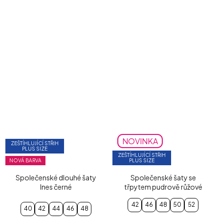
NOVINKA
ZEŠTÍHLUJÍCÍ STŘIH
PLUS SIZE
ZEŠTÍHLUJÍCÍ STŘIH
NOVÁ BARVA
PLUS SIZE
Společenské dlouhé šaty
Společenské šaty se
Ines černé
třpytem pudrově růžové
42
46
48
50
52
40
42
44
46
48