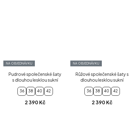
NA OBJEDNÁVKU
NA OBJEDNÁVKU
Pudrové společenské šaty
Růžové společenské šaty s
s dlouhou lesklou sukní
dlouhou lesklou sukní
36
38
40
42
36
38
40
42
2 390 Kč
2 390 Kč