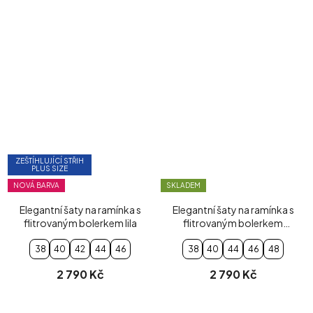
ZEŠTÍHLUJÍCÍ STŘIH
PLUS SIZE
NOVÁ BARVA
SKLADEM
Elegantní šaty na ramínka s
Elegantní šaty na ramínka s
flitrovaným bolerkem lila
flitrovaným bolerkem
modré
38
40
42
44
46
38
40
44
46
48
2 790 Kč
2 790 Kč