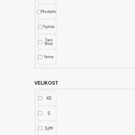
Modello
Trynite
Two
Blue
Yerse
VELIKOST
XS
S
S/M