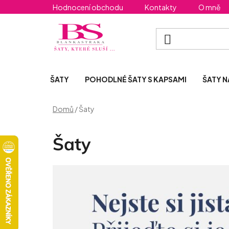
Přejít
Hodnocení obchodu
Kontakty
O mně
na
obsah
ŠATY
POHODLNÉ ŠATY S KAPSAMI
ŠATY N
Domů
/
Šaty
Šaty