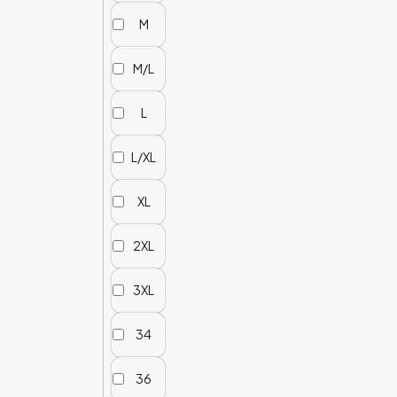
M
M/L
L
L/XL
XL
2XL
3XL
34
36