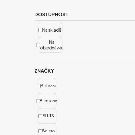
Ý
P
DOSTUPNOST
I
S
Na skladě
P
Na
R
objednávku
O
D
U
ZNAČKY
K
T
Bellezza
Ů
Bicotone
BLUTS.
Bolero