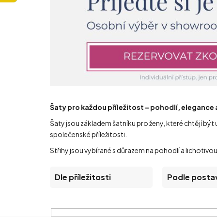
Šaty pro každou příležitost – pohodlí, elegance a
Šaty jsou základem šatníku pro ženy, které chtějí být 
společenské příležitosti.
Střihy jsou vybírané s důrazem na pohodlí a lichotivou 
Dle příležitosti
Podle posta
V