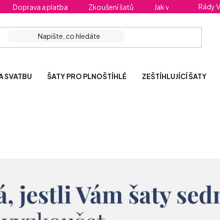
Rády 
Doprava a platba
Zkoušení šatů
Jak vybrat správnou 
A SVATBU
ŠATY PRO PLNOŠTÍHLÉ
ZEŠTÍHLUJÍCÍ ŠATY