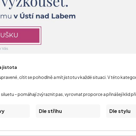
 jistota
upravené, cítit se pohodlně a mít jistotu v každé situaci. V této kateg
siluetu – pomáhají zvýraznit pas, vyrovnat proporce a přinášejí klid př
vy
Dle střihu
Dle stylu