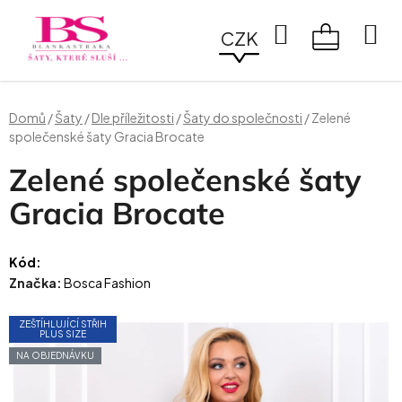
Přejít
na
Hledat
CZK
obsah
NÁKUPN
KOŠÍK
Domů
/
Šaty
/
Dle příležitosti
/
Šaty do společnosti
/
Zelené
společenské šaty Gracia Brocate
Zelené společenské šaty
Gracia Brocate
Kód:
Značka:
Bosca Fashion
ZEŠTÍHLUJÍCÍ STŘIH
PLUS SIZE
NA OBJEDNÁVKU