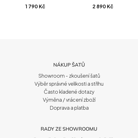
1 790 Kč
2 890 Kč
Z
Á
P
NÁKUP ŠATŮ
A
T
Showroom - zkoušení šatů
Í
Výběr správné velikosti a střihu
Často kladené dotazy
Výměna / vrácení zboží
Doprava a platba
RADY ZE SHOWROOMU