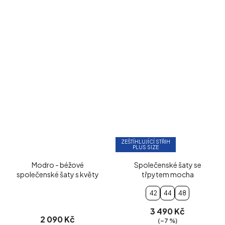
ZEŠTÍHLUJÍCÍ STŘIH
PLUS SIZE
Modro - béžové
Společenské šaty se
společenské šaty s květy
třpytem mocha
42
44
48
3 490 Kč
2 090 Kč
(–7 %)