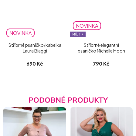
NOVINKA
NOVINKA
MŮJ TIP
Stříbrné psaníčko/kabelka
Stříbrné elegantní
Laura Biaggi
psaníčko Michelle Moon
690 Kč
790 Kč
PODOBNÉ PRODUKTY