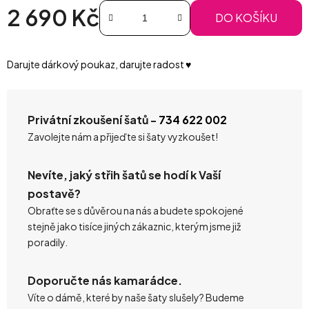
2 690 Kč
DO KOŠÍKU
Měrná cena:
Darujte dárkový poukaz, darujte radost ♥️
Privátní zkoušení šatů -
734 622 002
Zavolejte nám a přijeďte si šaty vyzkoušet!
Nevíte, jaký střih šatů se hodí k Vaší
postavě?
Obraťte se s důvěrou na nás a budete spokojené
stejně jako tisíce jiných zákaznic, kterým jsme již
poradily.
Doporučte nás kamarádce.
Víte o dámě, které by naše šaty slušely? Budeme