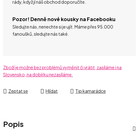
rády, když jí náš obchod doporučíte.
Pozor! Denně nové kousky na Facebooku
Sledujte nás, nenechte si je ujít. Máme přes 95.000
fanoušků, sledujte nás také.
Zboží je možné bez problémů vyměnit či vrátit, zasíláme i na
Slovensko, na dobírku nezasíláme.
Zeptat se
Hlídat
Tip kamarádce
Popis