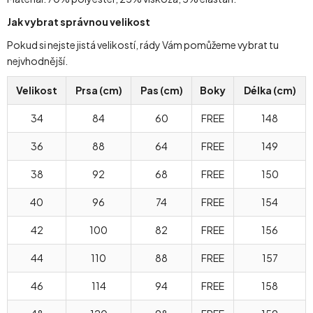
Jak vybrat správnou velikost
Pokud si nejste jistá velikostí, rády Vám pomůžeme vybrat tu
nejvhodnější.
Velikost
Prsa (cm)
Pas (cm)
Boky
Délka (cm)
34
84
60
FREE
148
36
88
64
FREE
149
38
92
68
FREE
150
40
96
74
FREE
154
42
100
82
FREE
156
44
110
88
FREE
157
46
114
94
FREE
158