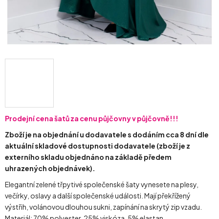
Prodejní cena šatů za cenu půjčovny v půjčovně!!!
Zboží je na objednání u dodavatele s dodáním cca 8 dní dle
aktuální skladové dostupnosti dodavatele (zboží je z
externího skladu objednáno na základě předem
uhrazených objednávek).
Elegantní zelené třpytivé společenské šaty vynesete na plesy,
večírky, oslavy a další společenské události. Mají překřížený
výstřih, volánovou dlouhou sukni, zapínání na skrytý zip vzadu.
Materiál: 70% polyester, 25% viskóza, 5% elastan.