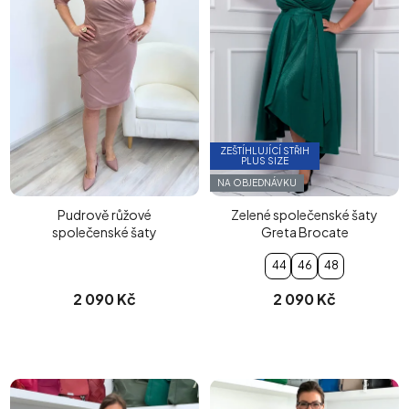
ZEŠTÍHLUJÍCÍ STŘIH
PLUS SIZE
NA OBJEDNÁVKU
Pudrově růžové
Zelené společenské šaty
společenské šaty
Greta Brocate
44
46
48
2 090 Kč
2 090 Kč