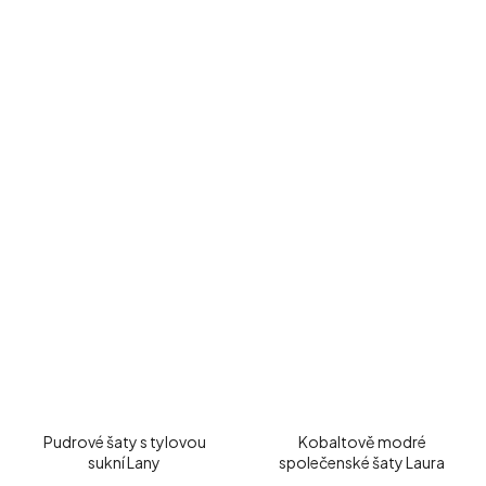
Pudrové šaty s tylovou
Kobaltově modré
sukní Lany
společenské šaty Laura