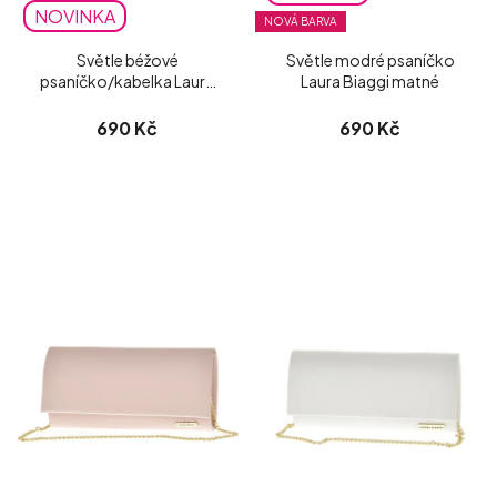
NOVINKA
NOVÁ BARVA
Světle béžové
Světle modré psaníčko
psaníčko/kabelka Laura
Laura Biaggi matné
Biaggi matné
690 Kč
690 Kč