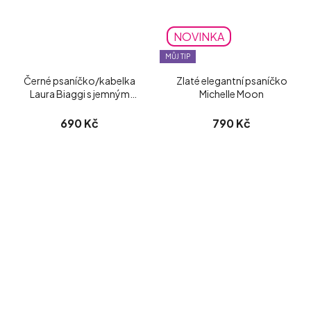
NOVINKA
MŮJ TIP
Černé psaníčko/kabelka
Zlaté elegantní psaníčko
Laura Biaggi s jemným
Michelle Moon
třpytem
690 Kč
790 Kč