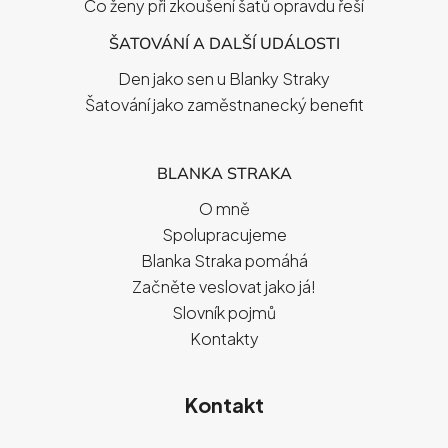
Co ženy při zkoušení šatů opravdu řeší
ŠATOVÁNÍ A DALŠÍ UDÁLOSTI
Den jako sen u Blanky Straky
Šatování jako zaměstnanecký benefit
BLANKA STRAKA
O mně
Spolupracujeme
Blanka Straka pomáhá
Začněte veslovat jako já!
Slovník pojmů
Kontakty
Kontakt