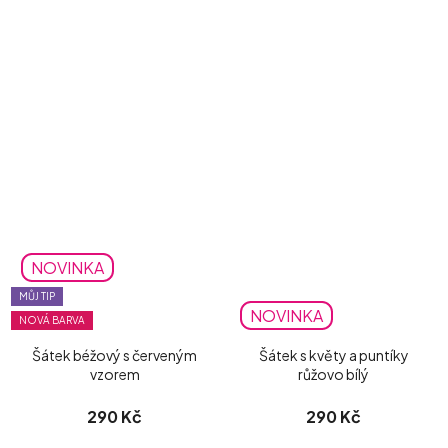
NOVINKA
MŮJ TIP
NOVINKA
NOVÁ BARVA
Šátek béžový s červeným
Šátek s květy a puntíky
vzorem
růžovo bílý
290 Kč
290 Kč