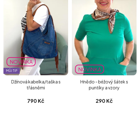
NOVINKA
NOVINKA
MŮJ TIP
Džínová kabelka/taška s
Hnědo - béžový šátek s
třásněmi
puntíky a vzory
790 Kč
290 Kč