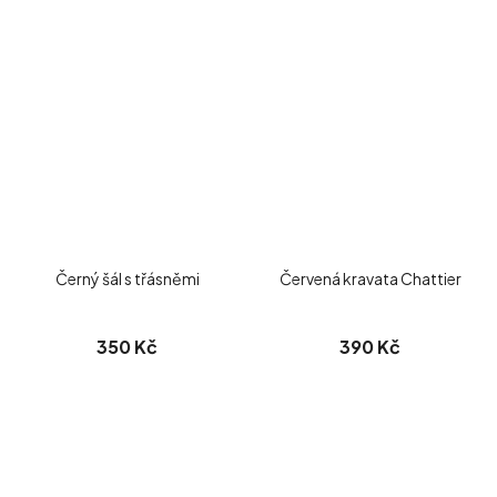
Černý šál s třásněmi
Červená kravata Chattier
350 Kč
390 Kč