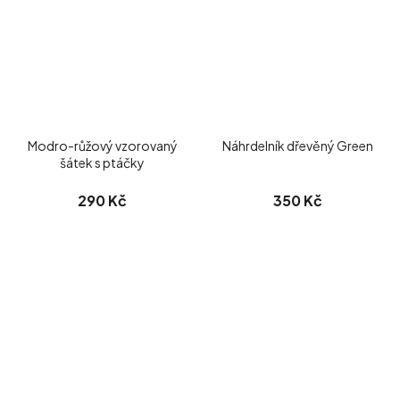
Modro-růžový vzorovaný
Náhrdelník dřevěný Green
šátek s ptáčky
290 Kč
350 Kč