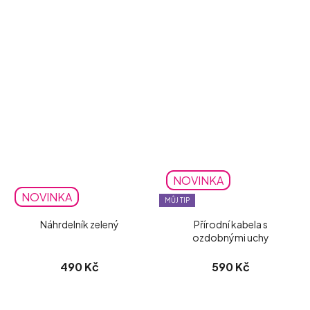
NOVINKA
NOVINKA
MŮJ TIP
Náhrdelník zelený
Přírodní kabela s
ozdobnými uchy
490 Kč
590 Kč