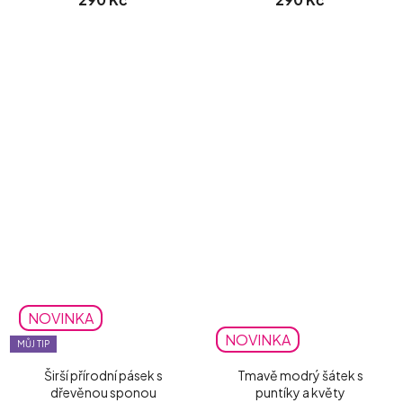
NOVINKA
NOVINKA
MŮJ TIP
Širší přírodní pásek s
Tmavě modrý šátek s
dřevěnou sponou
puntíky a květy