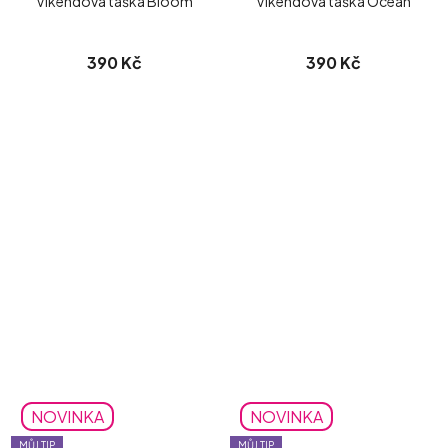
Víkendová taška Bloom
Víkendová taška Ocean
390 Kč
390 Kč
NOVINKA
NOVINKA
MŮJ TIP
MŮJ TIP