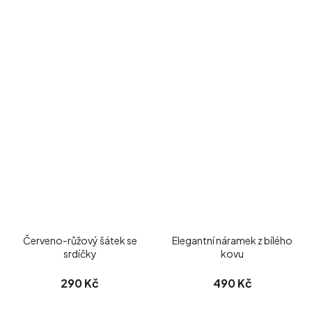
Červeno-růžový šátek se
Elegantní náramek z bílého
srdíčky
kovu
290 Kč
490 Kč