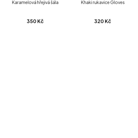
Karamelová hřejivá šála
Khaki rukavice Gloves
350 Kč
320 Kč