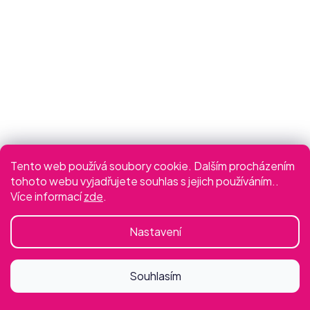
Tento web používá soubory cookie. Dalším procházením
Slabší šála černá srdce a
Slabší šála se srdíčky
tohoto webu vyjadřujete souhlas s jejich používáním..
peří
růžovo modrá
Více informací
zde
.
390 Kč
490 Kč
Nastavení
Souhlasím