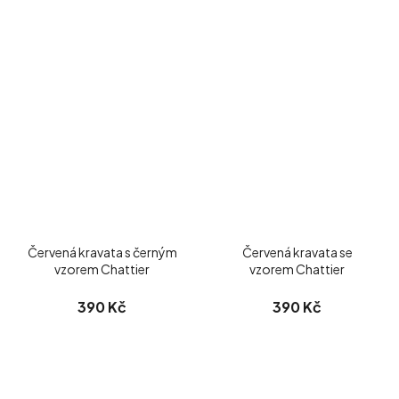
Červená kravata s černým
Červená kravata se
vzorem Chattier
vzorem Chattier
390 Kč
390 Kč