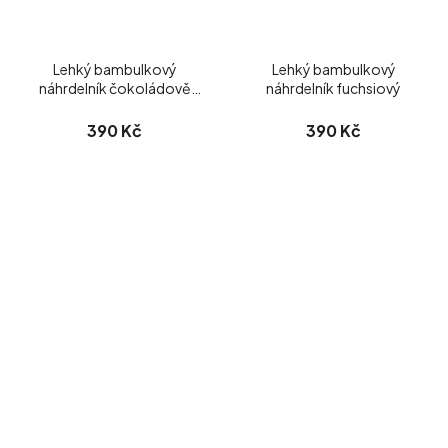
Lehký bambulkový
Lehký bambulkový
náhrdelník čokoládově
náhrdelník fuchsiový
hnědý
390 Kč
390 Kč