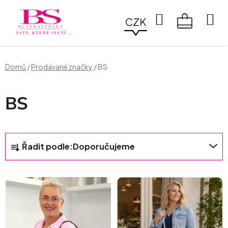
Přejít
na
Hledat
CZK
obsah
NÁKUPN
KOŠÍK
Domů
/
Prodávané značky
/
BS
BS
Ř
Řadit podle:
Doporučujeme
A
Z
V
E
Ý
N
P
Í
I
P