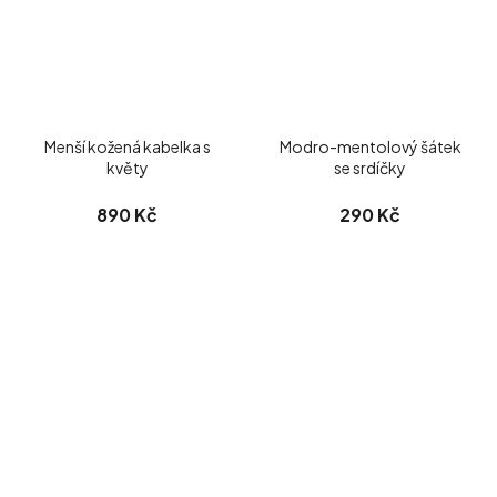
Menší kožená kabelka s
Modro-mentolový šátek
květy
se srdíčky
890 Kč
290 Kč