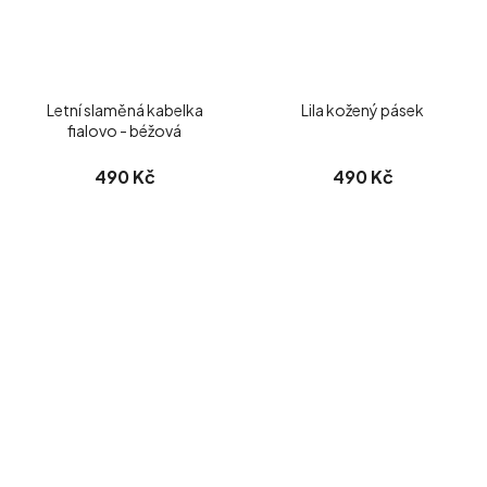
Letní slaměná kabelka
Lila kožený pásek
fialovo - béžová
490 Kč
490 Kč