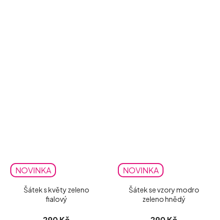
NOVINKA
NOVINKA
Šátek s květy zeleno
Šátek se vzory modro
fialový
zeleno hnědý
290 Kč
290 Kč