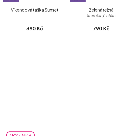
Víkendová taška Sunset
Zelená režná
kabelka/taška
390 Kč
790 Kč
NOVINKA