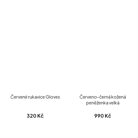
Červené rukavice Gloves
Červeno-černá kožená
peněženka velká
320 Kč
990 Kč