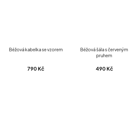
Béžová kabelka se vzorem
Béžová šála s červeným
pruhem
790 Kč
490 Kč