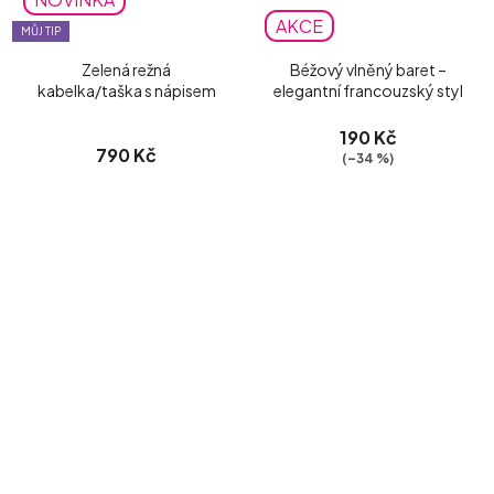
AKCE
MŮJ TIP
Zelená režná
Béžový vlněný baret –
kabelka/taška s nápisem
elegantní francouzský styl
190 Kč
790 Kč
(–34 %)