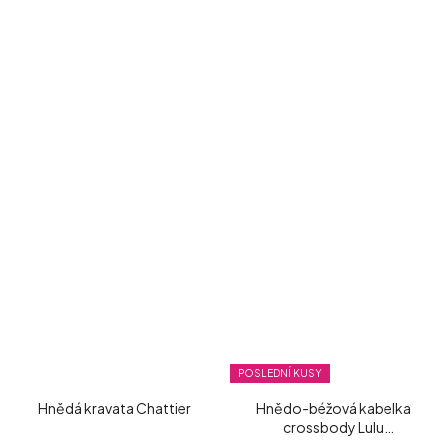
POSLEDNÍ KUSY
Hnědá kravata Chattier
Hnědo-béžová kabelka
crossbody Lulu
Castagnette