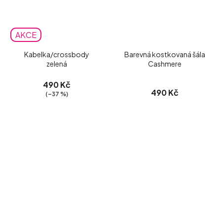
AKCE
Kabelka/crossbody
Barevná kostkovaná šála
zelená
Cashmere
490 Kč
490 Kč
(–37 %)