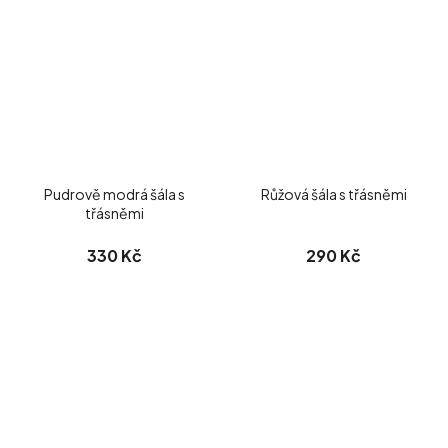
Pudrově modrá šála s
Růžová šála s třásněmi
třásněmi
330 Kč
290 Kč