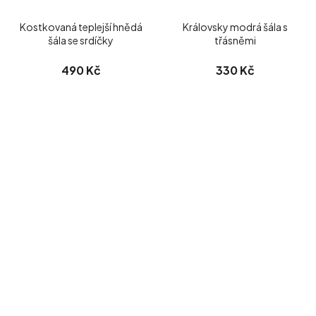
Kostkovaná teplejší hnědá
Královsky modrá šála s
šála se srdíčky
třásněmi
490 Kč
330 Kč