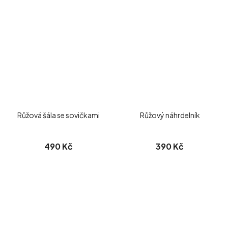
Růžová šála se sovičkami
Růžový náhrdelník
490 Kč
390 Kč