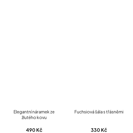
Elegantní náramek ze
Fuchsiová šála s třásněmi
žlutého kovu
490 Kč
330 Kč