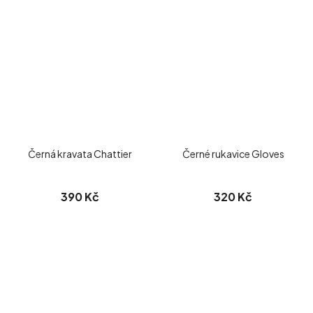
Černá kravata Chattier
Černé rukavice Gloves
390 Kč
320 Kč