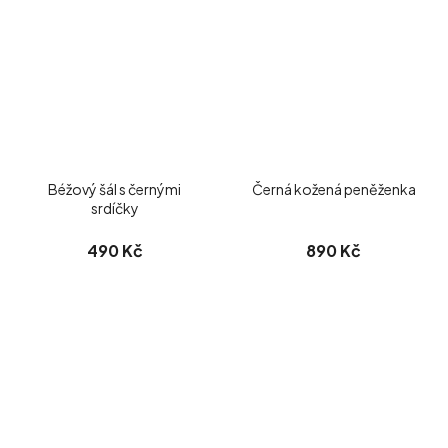
Béžový šál s černými
Černá kožená peněženka
srdíčky
490 Kč
890 Kč