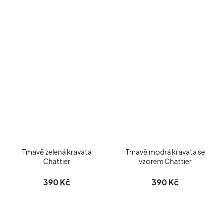
Tmavě zelená kravata
Tmavě modrá kravata se
Chattier
vzorem Chattier
390 Kč
390 Kč