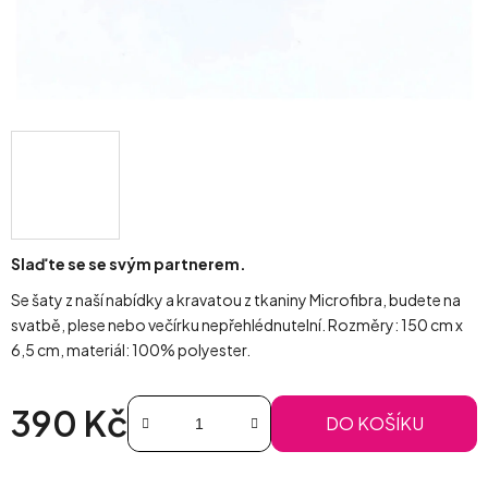
Slaďte se se svým partnerem.
Se šaty z naší nabídky a kravatou z tkaniny Microfibra, budete na
svatbě, plese nebo večírku nepřehlédnutelní. Rozměry: 150 cm x
6,5 cm, materiál: 100% polyester.
390 Kč
DO KOŠÍKU
Měrná cena: