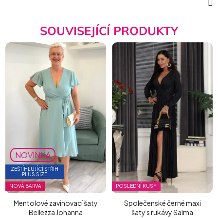
SOUVISEJÍCÍ PRODUKTY
NOVINKA
ZEŠTÍHLUJÍCÍ STŘIH
PLUS SIZE
NOVÁ BARVA
POSLEDNÍ KUSY
Mentolové zavinovací šaty
Společenské černé maxi
Bellezza Johanna
šaty s rukávy Salma