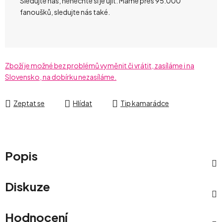
Sledujte nás, nenechte si je ujít. Máme přes 95.000
fanoušků, sledujte nás také.
Zboží je možné bez problémů vyměnit či vrátit, zasíláme i na
Slovensko, na dobírku nezasíláme.
Zeptat se
Hlídat
Tip kamarádce
Popis
Diskuze
Hodnocení