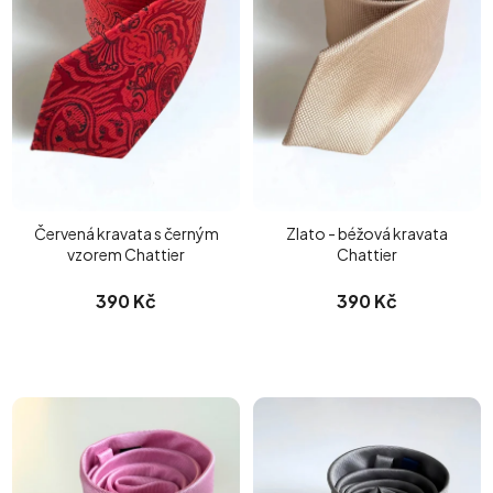
Červená kravata s černým
Zlato - béžová kravata
vzorem Chattier
Chattier
390 Kč
390 Kč