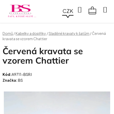
Přejít
na
Hledat
CZK
obsah
NÁKUPN
KOŠÍK
Domů
/
Kabelky a doplňky
/
Sladěné kravaty k šatům
/
Červená
kravata se vzorem Chattier
Červená kravata se
vzorem Chattier
Kód:
A9711-BSRJ
Značka:
BS