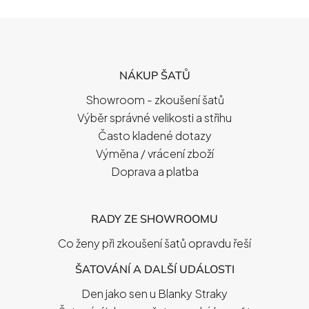
Z
Á
P
NÁKUP ŠATŮ
A
T
Showroom - zkoušení šatů
Í
Výběr správné velikosti a střihu
Často kladené dotazy
Výměna / vrácení zboží
Doprava a platba
RADY ZE SHOWROOMU
Co ženy při zkoušení šatů opravdu řeší
ŠATOVÁNÍ A DALŠÍ UDÁLOSTI
Den jako sen u Blanky Straky