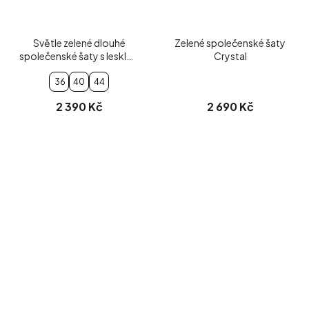
Světle zelené dlouhé
Zelené společenské šaty
společenské šaty s lesklou
Crystal
sukní
36
40
44
2 390 Kč
2 690 Kč