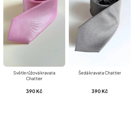
Světle růžová kravata
Šedá kravata Chattier
Chattier
390 Kč
390 Kč