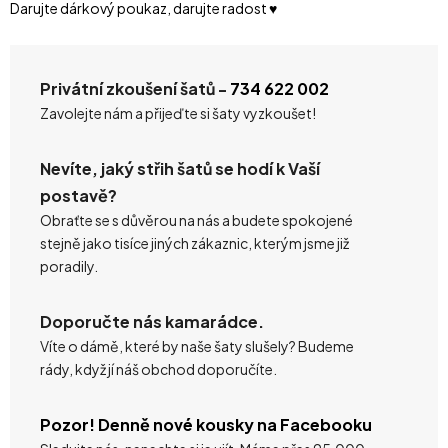
Darujte dárkový poukaz, darujte radost ♥️
Privátní zkoušení šatů -
734 622 002
Zavolejte nám a přijeďte si šaty vyzkoušet!
Nevíte, jaký střih šatů se hodí k Vaší
postavě?
Obraťte se s důvěrou na nás a budete spokojené
stejně jako tisíce jiných zákaznic, kterým jsme již
poradily.
Doporučte nás kamarádce.
Víte o dámě, které by naše šaty slušely? Budeme
rády, když jí náš obchod doporučíte.
Pozor! Denně nové kousky na Facebooku