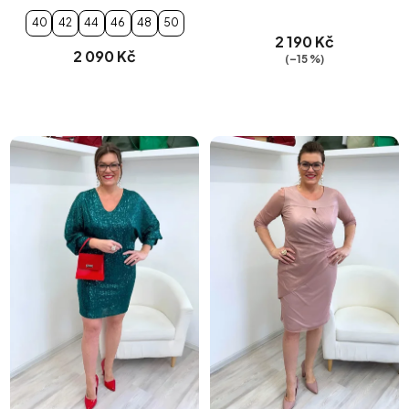
40
42
44
46
48
50
2 190 Kč
2 090 Kč
(–15 %)