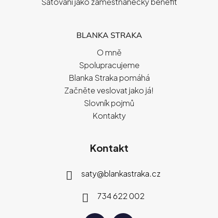
Šatování jako zaměstnanecký benefit
BLANKA STRAKA
O mně
Spolupracujeme
Blanka Straka pomáhá
Začněte veslovat jako já!
Slovník pojmů
Kontakty
Kontakt
saty
@
blankastraka.cz
734 622 002