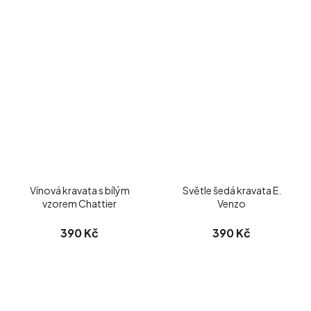
Vínová kravata s bílým
Světle šedá kravata E.
vzorem Chattier
Venzo
390 Kč
390 Kč