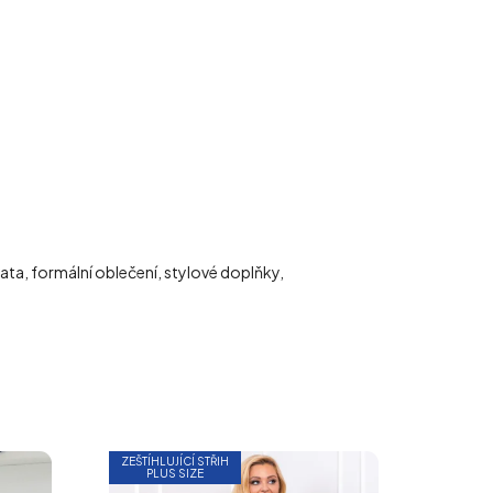
vata, formální oblečení, stylové doplňky,
ZEŠTÍHLUJÍCÍ STŘIH
PLUS SIZE