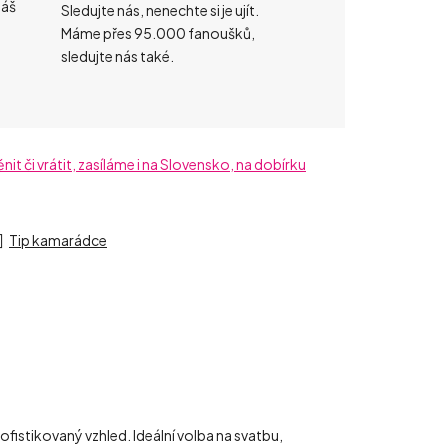
náš
Sledujte nás, nenechte si je ujít.
Máme přes 95.000 fanoušků,
sledujte nás také.
t či vrátit, zasíláme i na Slovensko, na dobírku
Tip kamarádce
ofistikovaný vzhled. Ideální volba na svatbu,