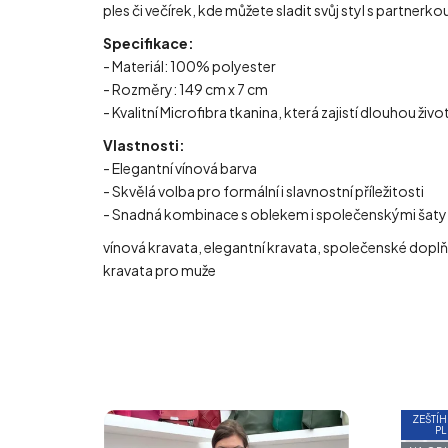
ples či večírek, kde můžete sladit svůj styl s partner
Specifikace:
- Materiál: 100% polyester
- Rozměry: 149 cm x 7 cm
- Kvalitní Microfibra tkanina, která zajistí dlouhou živ
Vlastnosti:
- Elegantní vínová barva
- Skvělá volba pro formální i slavnostní příležitosti
- Snadná kombinace s oblekem i společenskými šaty
vínová kravata, elegantní kravata, společenské doplňk
kravata pro muže
ZEŠTÍH
PL