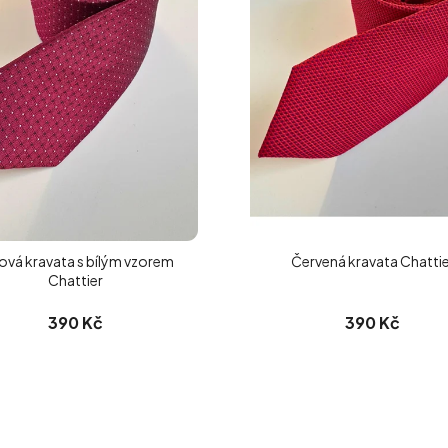
ová kravata s bílým vzorem
Červená kravata Chattie
Chattier
390 Kč
390 Kč