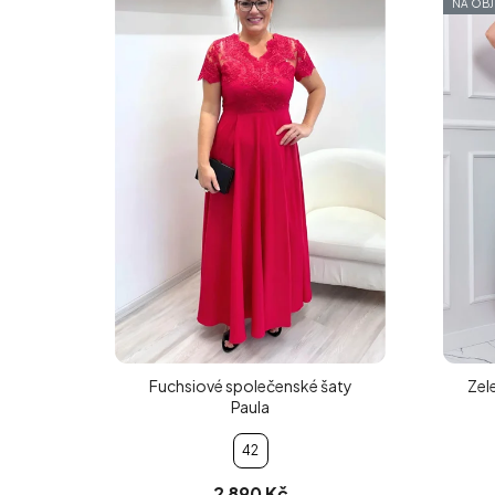
NA OB
Fuchsiové společenské šaty
Zel
Paula
42
2 890 Kč