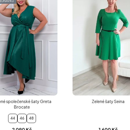
JEDNÁVKU
ené společenské šaty Greta
Zelené šaty Seina
Brocate
44
46
48
2 090 Kč
1 600 Kč