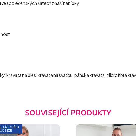
kou ve společenských šatech z naší nabídky.
otnost
y, kravata na ples, kravata na svatbu, pánská kravata, Microfibra kra
SOUVISEJÍCÍ PRODUKTY
LUJÍCÍ STŘIH
US SIZE