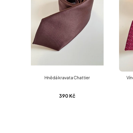
Hnědá kravata Chattier
Vín
390 Kč