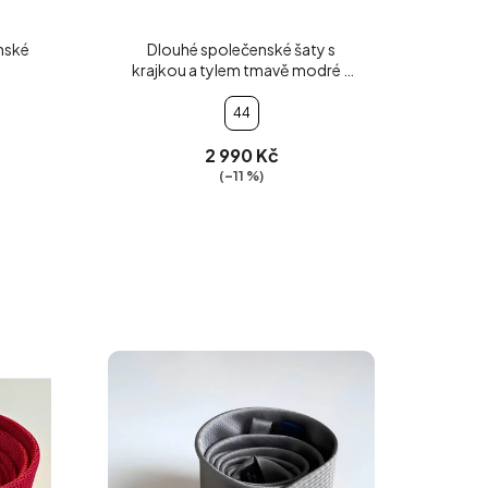
nské
Dlouhé společenské šaty s
krajkou a tylem tmavě modré s
květy
44
2 990 Kč
(–11 %)