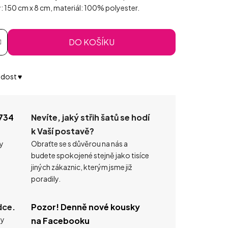
: 150 cm x 8 cm, materiál: 100% polyester.
DO KOŠÍKU
dost ♥️
734
Nevíte, jaký střih šatů se hodí
k Vaší postavě?
ty
Obraťte se s důvěrou na nás a
budete spokojené stejně jako tisíce
jiných zákaznic, kterým jsme již
poradily.
dce.
Pozor! Denně nové kousky
ty
na Facebooku