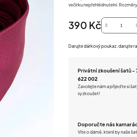
večírku nepřehlédnutelní. Rozměry
390 Kč
Měrná cena:
Darujte dárkový poukaz, darujte ra
Privátní zkoušení šatů -
622 002
Zavolejte nám a přijeďte si ša
vyzkoušet!
Doporučte nás kamará
Víte o dámě, které by naše ša