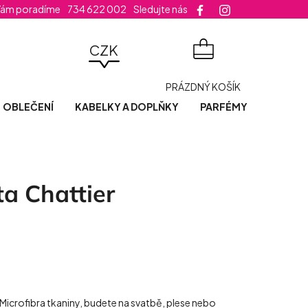
Vám poradíme
734 622 002
Sledujte nás
velikost šatů
CZK
NÁKUPNÍ
PRÁZDNÝ KOŠÍK
KOŠÍK
OBLEČENÍ
KABELKY A DOPLŇKY
PARFÉMY
POSLED
a Chattier
z Microfibra tkaniny, budete na svatbě, plese nebo