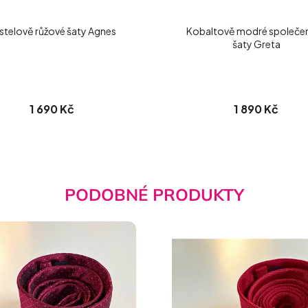
stelově růžové šaty Agnes
Kobaltově modré společe
šaty Greta
1 690 Kč
1 890 Kč
PODOBNÉ PRODUKTY