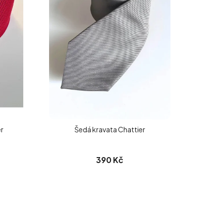
r
Šedá kravata Chattier
390 Kč