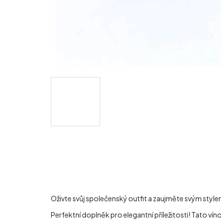
Oživte svůj společenský outfit a zaujměte svým style
Perfektní doplněk pro elegantní příležitosti! Tato vín