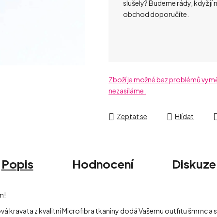
slušely? Budeme rády, když jí 
obchod doporučíte.
Zboží je možné bez problémů vyměni
nezasíláme.
Zeptat se
Hlídat
Popis
Hodnocení
Diskuze
m!
ová kravata z kvalitní Microfibra tkaniny dodá Vašemu outfitu šmrnc a s