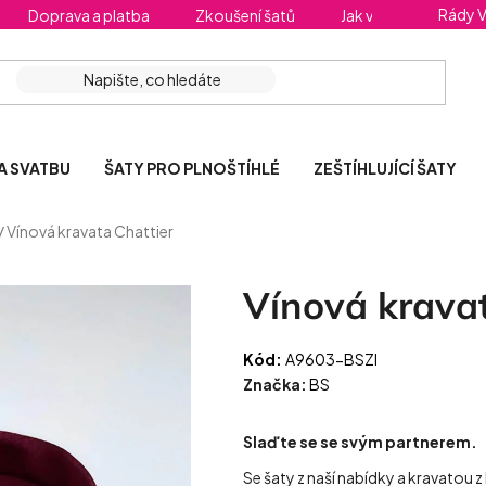
Rády 
Doprava a platba
Zkoušení šatů
Jak vybrat správnou 
A SVATBU
ŠATY PRO PLNOŠTÍHLÉ
ZEŠTÍHLUJÍCÍ ŠATY
/
Vínová kravata Chattier
Vínová kravat
Kód:
A9603-BSZI
Značka:
BS
Slaďte se se svým partnerem.
Se šaty z naší nabídky a kravatou 