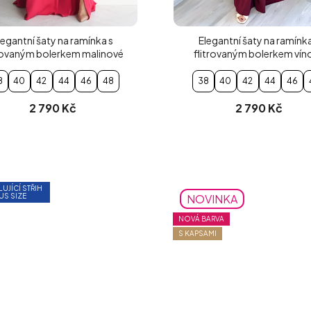
legantní šaty na ramínka s
Elegantní šaty na ramínka
trovaným bolerkem malinové
flitrovaným bolerkem vín
8
40
42
44
46
48
38
40
42
44
46
2 790 Kč
2 790 Kč
LUJÍCÍ STŘIH
US SIZE
NOVINKA
NOVÁ BARVA
S KAPSAMI