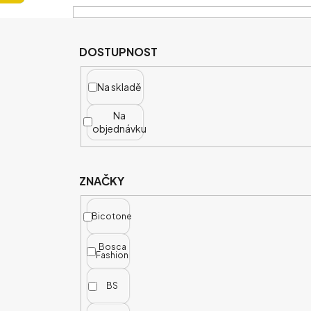
V
Ý
P
DOSTUPNOST
I
S
Na skladě
P
Na
R
objednávku
O
D
U
ZNAČKY
K
T
Bicotone
Ů
Bosca
Fashion
BS