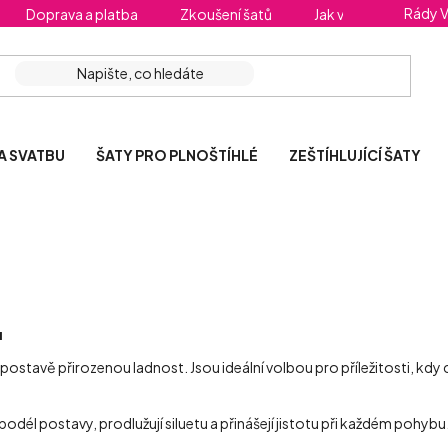
Rády 
Doprava a platba
Zkoušení šatů
Jak vybrat správnou 
A SVATBU
ŠATY PRO PLNOŠTÍHLÉ
ZEŠTÍHLUJÍCÍ ŠATY
u
postavě přirozenou ladnost. Jsou ideální volbou pro příležitosti, kdy
podél postavy, prodlužují siluetu a přinášejí jistotu při každém pohybu