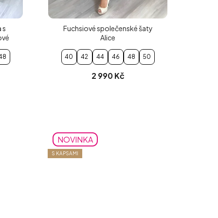
 s
Fuchsiové společenské šaty
ové
Alice
48
40
42
44
46
48
50
2 990 Kč
NOVINKA
S KAPSAMI