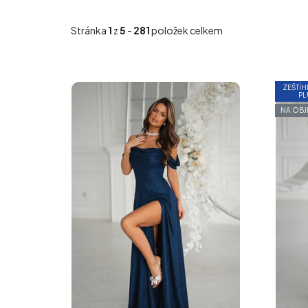
Stránka
1
z
5
-
281
položek celkem
ZEŠTÍH
PL
NA OB