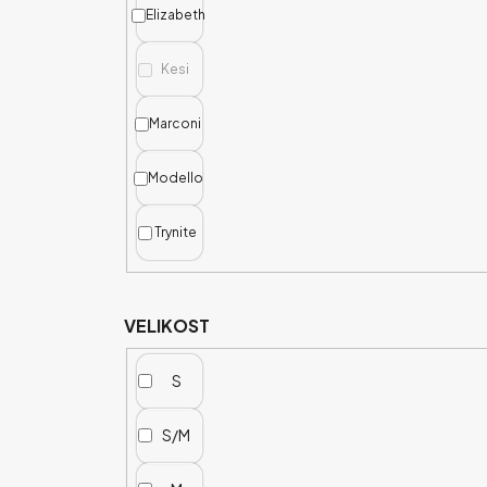
Elizabeth
Kesi
Marconi
Modello
Trynite
VELIKOST
S
S/M