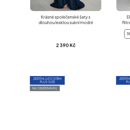
Krásné společenské šaty s
E
dlouhou lesklou sukní modré
fli
3
2 390 Kč
ZEŠTÍHLUJÍCÍ STŘIH
ZEŠTÍH
PLUS SIZE
PL
NA OBJEDNÁVKU