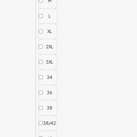
M
L
XL
2XL
3XL
34
36
38
38/42