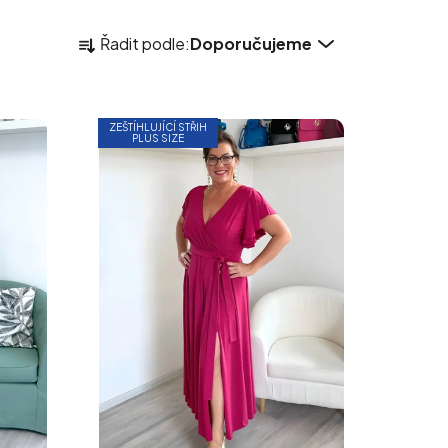
Ř
Řadit podle:
Doporučujeme
A
Z
E
N
ZEŠTÍHLUJÍCÍ STŘIH
PLUS SIZE
Í
P
R
O
D
U
K
T
Ů