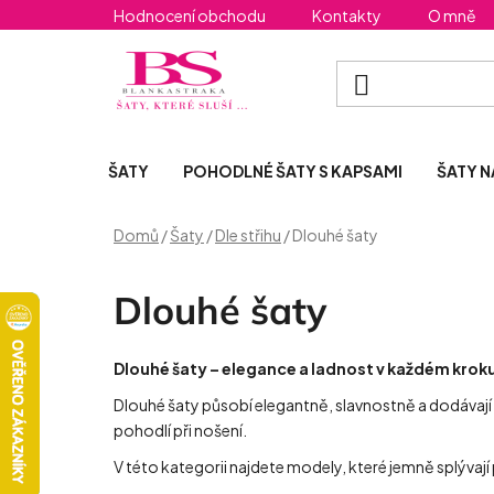
Přejít
Hodnocení obchodu
Kontakty
O mně
na
obsah
ŠATY
POHODLNÉ ŠATY S KAPSAMI
ŠATY N
Domů
/
Šaty
/
Dle střihu
/
Dlouhé šaty
Dlouhé šaty
Dlouhé šaty – elegance a ladnost v každém krok
Dlouhé šaty působí elegantně, slavnostně a dodávají 
pohodlí při nošení.
V této kategorii najdete modely, které jemně splývají 