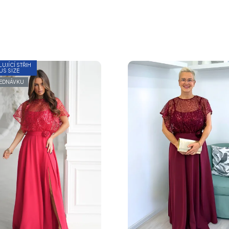
LUJÍCÍ STŘIH
US SIZE
JEDNÁVKU