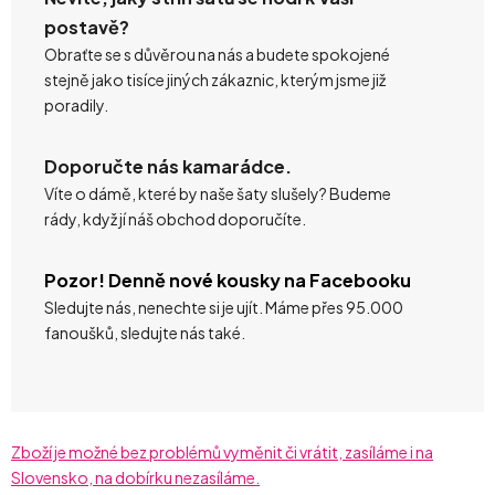
postavě?
Obraťte se s důvěrou na nás a budete spokojené
stejně jako tisíce jiných zákaznic, kterým jsme již
poradily.
Doporučte nás kamarádce.
Víte o dámě, které by naše šaty slušely? Budeme
rády, když jí náš obchod doporučíte.
Pozor! Denně nové kousky na Facebooku
Sledujte nás, nenechte si je ujít. Máme přes 95.000
fanoušků, sledujte nás také.
Zboží je možné bez problémů vyměnit či vrátit, zasíláme i na
Slovensko, na dobírku nezasíláme.