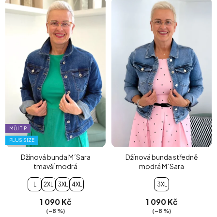
MŮJ TIP
PLUS SIZE
Džínová bunda M´Sara
Džínová bunda středně
tmavší modrá
modrá M´Sara
L
2XL
3XL
4XL
3XL
1 090 Kč
1 090 Kč
(–8 %)
(–8 %)