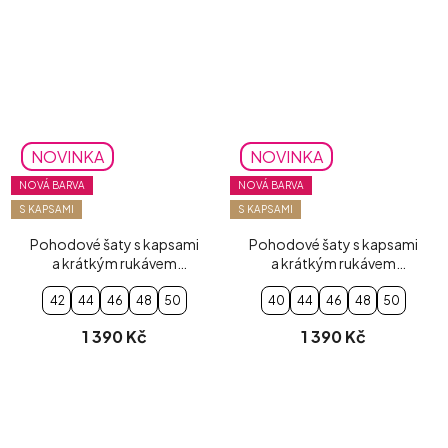
NOVINKA
NOVINKA
NOVÁ BARVA
NOVÁ BARVA
S KAPSAMI
S KAPSAMI
Pohodové šaty s kapsami
Pohodové šaty s kapsami
a krátkým rukávem
a krátkým rukávem
červené
pudrově růžové
42
44
46
48
50
40
44
46
48
50
1 390 Kč
1 390 Kč