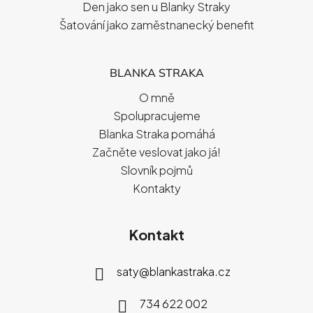
Den jako sen u Blanky Straky
Šatování jako zaměstnanecký benefit
BLANKA STRAKA
O mně
Spolupracujeme
Blanka Straka pomáhá
Začněte veslovat jako já!
Slovník pojmů
Kontakty
Kontakt
saty
@
blankastraka.cz
734 622 002