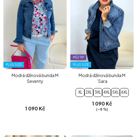
MŮJ TIP
PLUS SIZE
PLUS SIZE
Modrá džínová bunda M
Modrá džínová bunda M
Seventy
´Sara
XL
2XL
3XL
4XL
5XL
6XL
1 090 Kč
1 090 Kč
(–8 %)