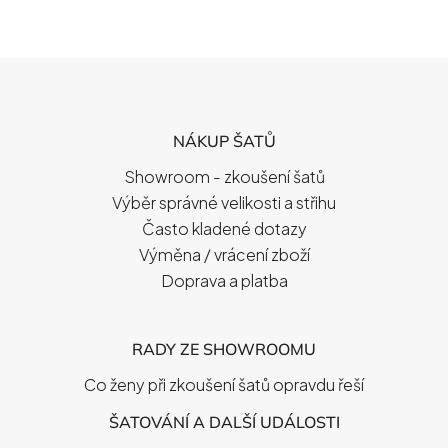
Z
Á
P
NÁKUP ŠATŮ
A
T
Showroom - zkoušení šatů
Í
Výběr správné velikosti a střihu
Často kladené dotazy
Výměna / vrácení zboží
Doprava a platba
RADY ZE SHOWROOMU
Co ženy při zkoušení šatů opravdu řeší
ŠATOVÁNÍ A DALŠÍ UDÁLOSTI