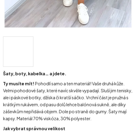
Šaty, boty, kabelka… a jdete.
Ty musíte mít!
Pohodlí samo a ten materiál! Vaše druhá kůže.
Velmi pohodové šaty, které navíc skvěle vypadají. Sluší jim tenisky,
ale i páskové botky, džíska či kratší sáčko. Vrchní část je pružná s
krátkým rukávem, od pasu dolů lehce balónová sukně, ale díky
záševkům nepřidává objem. Dole po straně do gumy. Šaty mají
kapsy. Materiál 70% viskóza, 30% polyester.
Jak vybrat správnou velikost