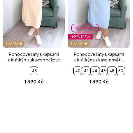
NOVINKA
NOVÁ BARVA
S KAPSAMI
S KAPSAMI
Pohodové šaty s kapsami
Pohodové šaty s kapsami
a krátkým rukávem béžové
a krátkým rukávem světle
modré
48
40
42
44
46
48
50
1 390 Kč
1 390 Kč