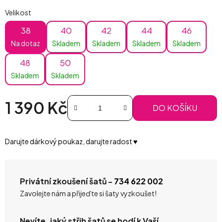
Velikost
38
40
42
44
46
Na dotaz
Skladem
Skladem
Skladem
Skladem
48
50
Skladem
Skladem
1 390 Kč
DO KOŠÍKU
Měrná cena:
Darujte dárkový poukaz, darujte radost ♥️
Privátní zkoušení šatů -
734 622 002
Zavolejte nám a přijeďte si šaty vyzkoušet!
Nevíte, jaký střih šatů se hodí k Vaší