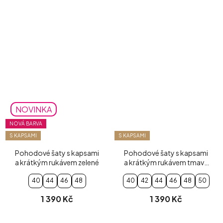
NOVINKA
NOVÁ BARVA
S KAPSAMI
S KAPSAMI
Pohodové šaty s kapsami
Pohodové šaty s kapsami
a krátkým rukávem zelené
a krátkým rukávem tmavě
modré
40
44
46
48
40
42
44
46
48
50
1 390 Kč
1 390 Kč