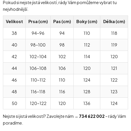
Pokud si nejste jistá velikostí, rády Vám pomůžeme vybrat tu
nejvhodnější.
Velikost
Prsa (cm)
Pas (cm)
Boky (cm)
Délka (cm)
38
94–96
94
110
118
40
98–100
98
112
119
42
102–104
102
114
120
44
106–108
106
120
121
46
110–112
110
124
122
48
116–118
116
128
123
50
120–122
120
136
124
Nejste si jistá velikostí? Zavolejte nám →
734 622 002
– rády Vám
poradíme.