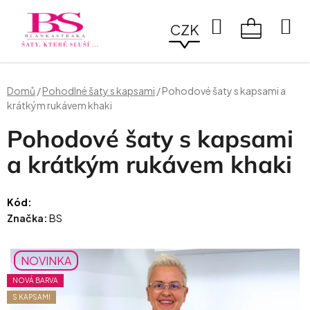
Přejít
na
Hledat
CZK
obsah
NÁKUPN
KOŠÍK
Domů
/
Pohodlné šaty s kapsami
/
Pohodové šaty s kapsami a
krátkým rukávem khaki
Pohodové šaty s kapsami
a krátkým rukávem khaki
Kód:
Značka:
BS
NOVINKA
NOVÁ BARVA
S KAPSAMI