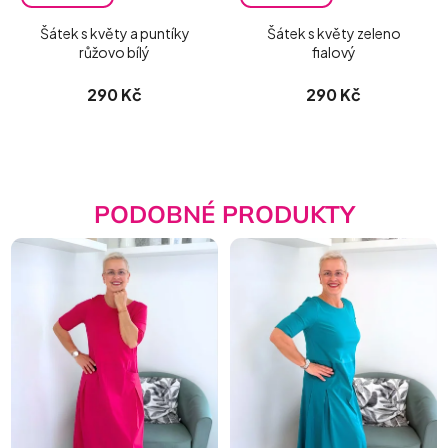
Šátek s květy a puntíky
Šátek s květy zeleno
růžovo bílý
fialový
290 Kč
290 Kč
PODOBNÉ PRODUKTY