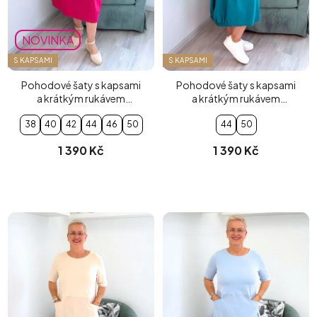
NOVINKA
S KAPSAMI
S KAPSAMI
Pohodové šaty s kapsami
Pohodové šaty s kapsami
a krátkým rukávem
a krátkým rukávem
fuchsiové
tyrkysové
38
40
42
44
46
50
44
50
1 390 Kč
1 390 Kč