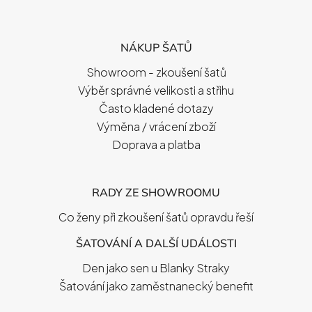
Á
P
NÁKUP ŠATŮ
A
T
Showroom - zkoušení šatů
Í
Výběr správné velikosti a střihu
Často kladené dotazy
Výměna / vrácení zboží
Doprava a platba
RADY ZE SHOWROOMU
Co ženy při zkoušení šatů opravdu řeší
ŠATOVÁNÍ A DALŠÍ UDÁLOSTI
Den jako sen u Blanky Straky
Šatování jako zaměstnanecký benefit