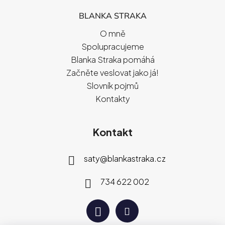
BLANKA STRAKA
O mně
Spolupracujeme
Blanka Straka pomáhá
Začněte veslovat jako já!
Slovník pojmů
Kontakty
Kontakt
saty
@
blankastraka.cz
734 622 002