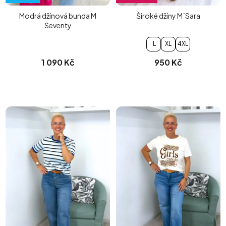
Modrá džínová bunda M
Široké džíny M´Sara
Seventy
L
XL
4XL
1 090 Kč
950 Kč