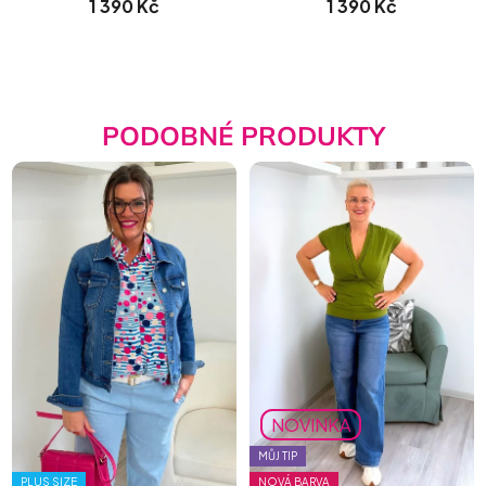
1 390 Kč
1 390 Kč
PODOBNÉ PRODUKTY
NOVINKA
MŮJ TIP
PLUS SIZE
NOVÁ BARVA