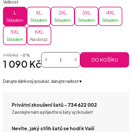
Velikost
L
XL
2XL
3XL
4XL
Skladem
Skladem
Skladem
Skladem
Skladem
5XL
6XL
Skladem
Na dotaz
1 190 Kč
–8 %
DO KOŠÍKU
1 090 Kč
Měrná cena:
Darujte dárkový poukaz, darujte radost ♥️
Privátní zkoušení šatů -
734 622 002
Zavolejte nám a přijeďte si šaty vyzkoušet!
Nevíte, jaký střih šatů se hodí k Vaší