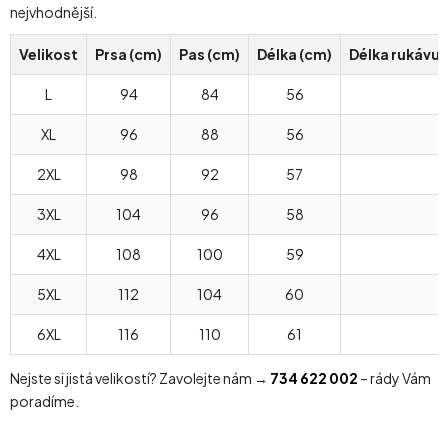
nejvhodnější.
Velikost
Prsa (cm)
Pas (cm)
Délka (cm)
Délka rukávu
L
94
84
56
XL
96
88
56
2XL
98
92
57
3XL
104
96
58
4XL
108
100
59
5XL
112
104
60
6XL
116
110
61
Nejste si jistá velikostí? Zavolejte nám →
734 622 002
– rády Vám
poradíme.