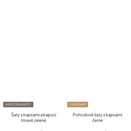
KAPUCE & KAPSY
S KAPSAMI
Šaty s kapsami a kapucí
Pohodové šaty s kapsami
tmavě zelené
černé