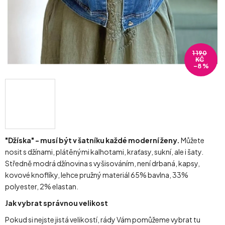
1 190
KČ
–8 %
"Džíska" - musí být v šatníku každé moderní ženy.
Můžete
nosit s džínami, plátěnými kalhotami, kraťasy, sukní, ale i šaty.
Středně modrá džínovina s vyšisováním, není drbaná, kapsy,
kovové knoflíky, lehce pružný materiál 65% bavlna, 33%
polyester, 2% elastan.
Jak vybrat správnou velikost
Pokud si nejste jistá velikostí, rády Vám pomůžeme vybrat tu