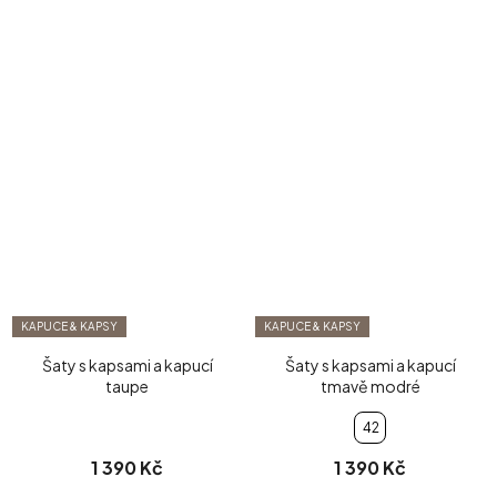
KAPUCE & KAPSY
KAPUCE & KAPSY
Šaty s kapsami a kapucí
Šaty s kapsami a kapucí
taupe
tmavě modré
42
1 390 Kč
1 390 Kč