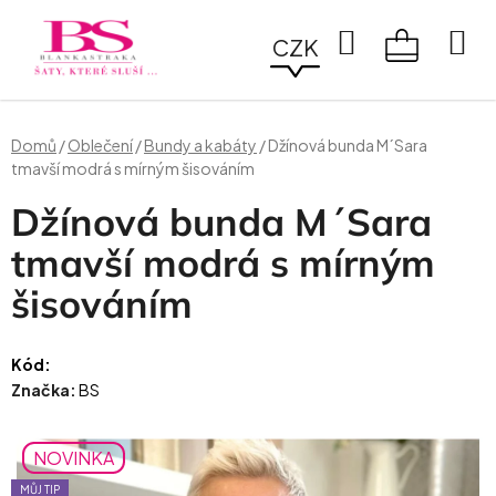
Přejít
na
Hledat
CZK
obsah
NÁKUPN
KOŠÍK
Domů
/
Oblečení
/
Bundy a kabáty
/
Džínová bunda M´Sara
tmavší modrá s mírným šisováním
Džínová bunda M´Sara
tmavší modrá s mírným
šisováním
Kód:
Značka:
BS
NOVINKA
MŮJ TIP