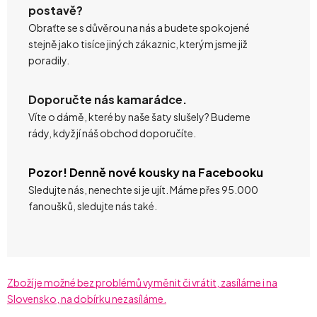
postavě?
Obraťte se s důvěrou na nás a budete spokojené
stejně jako tisíce jiných zákaznic, kterým jsme již
poradily.
Doporučte nás kamarádce.
Víte o dámě, které by naše šaty slušely? Budeme
rády, když jí náš obchod doporučíte.
Pozor! Denně nové kousky na Facebooku
Sledujte nás, nenechte si je ujít. Máme přes 95.000
fanoušků, sledujte nás také.
Zboží je možné bez problémů vyměnit či vrátit, zasíláme i na
Slovensko, na dobírku nezasíláme.