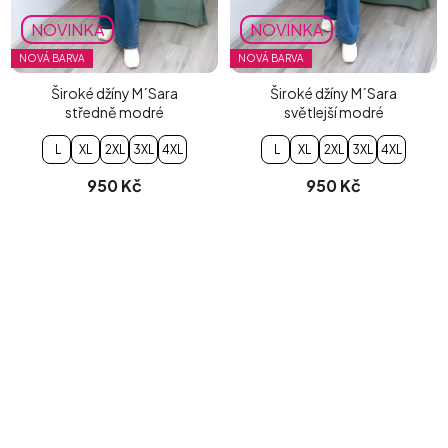
NOVINKA
NOVINKA
NOVÁ BARVA
NOVÁ BARVA
Široké džíny M´Sara
Široké džíny M´Sara
středně modré
světlejší modré
L
XL
2XL
3XL
4XL
L
XL
2XL
3XL
4XL
950 Kč
950 Kč