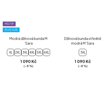
MŮJ TIP
PLUS SIZE
Modrá džínová bunda M
Džínová bunda středně
´Sara
modrá M´Sara
XL
2XL
3XL
4XL
5XL
6XL
3XL
1 090 Kč
1 090 Kč
(–8 %)
(–8 %)