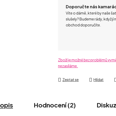
Doporučte nás kamará
Víte o dámě, které by naše ša
slušely? Budeme rády, když jí 
obchod doporučíte.
Zboží je možné bez problémů vyměni
nezasíláme.
Zeptat se
Hlídat
opis
Hodnocení (2)
Disku