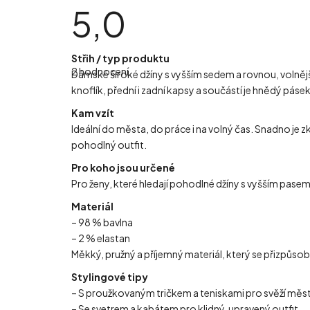
5,0
Průměrné
Střih / typ produktu
hodnocení
2 hodnocení
produktu
Dámské široké džíny s vyšším sedem a rovnou, volnější 
je
knoflík, přední i zadní kapsy a součástí je hnědý pásek
5,0
z
5
Kam vzít
hvězdiček.
Ideální do města, do práce i na volný čas. Snadno je 
pohodlný outfit.
Pro koho jsou určené
Pro ženy, které hledají pohodlné džíny s vyšším pase
Materiál
– 98 % bavlna
– 2 % elastan
Měkký, pružný a příjemný materiál, který se přizpůsobí
Stylingové tipy
– S proužkovaným tričkem a teniskami pro svěží měst
– Se svetrem a kabátem pro klidný, upravený outfit