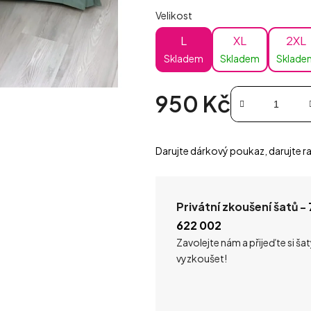
Velikost
L
XL
2XL
Skladem
Skladem
Sklade
950 Kč
Měrná cena:
Darujte dárkový poukaz, darujte ra
Privátní zkoušení šatů -
622 002
Zavolejte nám a přijeďte si ša
vyzkoušet!