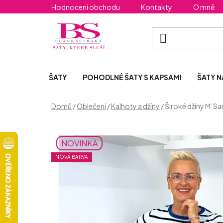
Přejít
Hodnocení obchodu
Kontakty
O mně
na
obsah
ŠATY
POHODLNÉ ŠATY S KAPSAMI
ŠATY N
Domů
/
Oblečení
/
Kalhoty a džíny
/
Široké džíny M´S
NOVINKA
NOVÁ BARVA