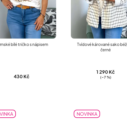
mské bílé tričko s nápisem
Tvídové kárované sako bé
černé
1 290 Kč
430 Kč
(–7 %)
VINKA
NOVINKA