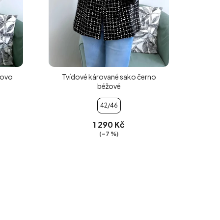
žovo
Tvídové kárované sako černo
béžové
42/46
1 290 Kč
(–7 %)