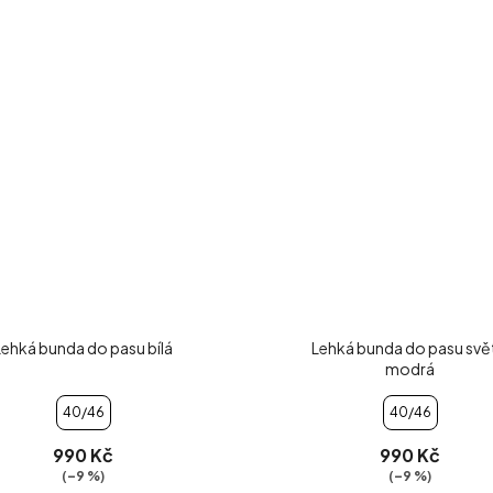
Lehká bunda do pasu bílá
Lehká bunda do pasu svě
modrá
40/46
40/46
990 Kč
990 Kč
(–9 %)
(–9 %)