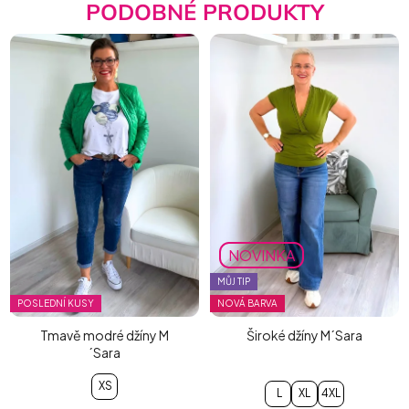
PODOBNÉ PRODUKTY
NOVINKA
MŮJ TIP
POSLEDNÍ KUSY
NOVÁ BARVA
Tmavě modré džíny M
Široké džíny M´Sara
´Sara
XS
L
XL
4XL