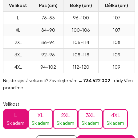
Velikost
Pas (cm)
Boky (cm)
Délka (cm)
L
78–83
96–100
107
XL
84–90
100–106
107
2XL
86–94
106–114
108
3XL
92–98
108–118
109
4XL
94–102
112–120
109
Nejste si jistá velikostí? Zavolejte nám →
734 622 002
– rády Vám
poradíme.
Velikost
L
XL
2XL
3XL
4XL
Skladem
Skladem
Skladem
Skladem
Skladem