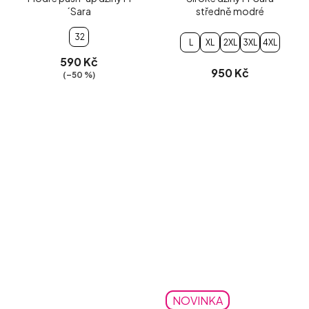
´Sara
středně modré
32
L
XL
2XL
3XL
4XL
590 Kč
950 Kč
(–50 %)
NOVINKA