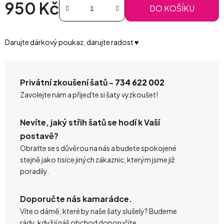
950 Kč
DO KOŠÍKU
Měrná cena:
Darujte dárkový poukaz, darujte radost ♥️
Privátní zkoušení šatů -
734 622 002
Zavolejte nám a přijeďte si šaty vyzkoušet!
Nevíte, jaký střih šatů se hodí k Vaší
postavě?
Obraťte se s důvěrou na nás a budete spokojené
stejně jako tisíce jiných zákaznic, kterým jsme již
poradily.
Doporučte nás kamarádce.
Víte o dámě, které by naše šaty slušely? Budeme
rády, když jí náš obchod doporučíte.