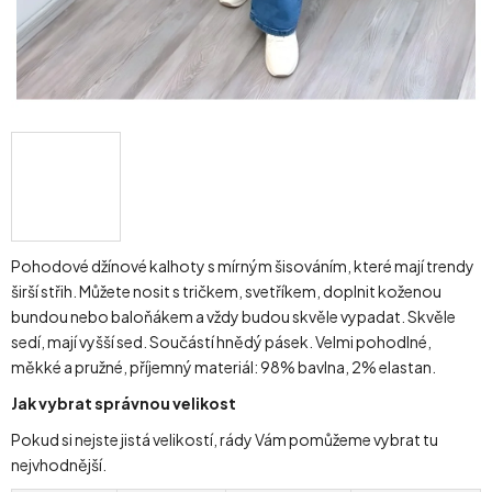
Pohodové džínové kalhoty s mírným šisováním, které mají trendy
širší střih. Můžete nosit s tričkem, svetříkem, doplnit koženou
bundou nebo baloňákem a vždy budou skvěle vypadat. Skvěle
sedí, mají vyšší sed. Součástí hnědý pásek. Velmi pohodlné,
měkké a pružné, příjemný materiál: 98% bavlna, 2% elastan.
Jak vybrat správnou velikost
Pokud si nejste jistá velikostí, rády Vám pomůžeme vybrat tu
nejvhodnější.