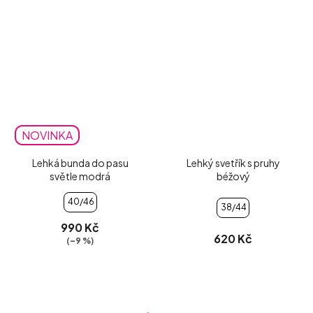
NOVINKA
Lehká bunda do pasu
Lehký svetřík s pruhy
světle modrá
béžový
40/46
38/44
990 Kč
620 Kč
(–9 %)