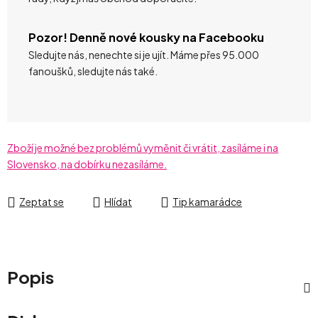
Pozor! Denně nové kousky na Facebooku
Sledujte nás, nenechte si je ujít. Máme přes 95.000
fanoušků, sledujte nás také.
Zboží je možné bez problémů vyměnit či vrátit, zasíláme i na
Slovensko, na dobírku nezasíláme.
Zeptat se
Hlídat
Tip kamarádce
Popis