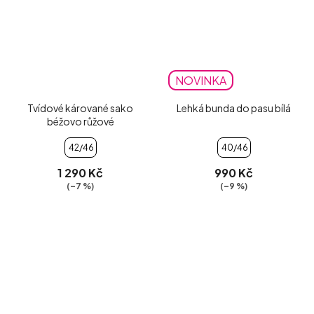
NOVINKA
Tvídové kárované sako
Lehká bunda do pasu bílá
béžovo růžové
42/46
40/46
1 290 Kč
990 Kč
(–7 %)
(–9 %)