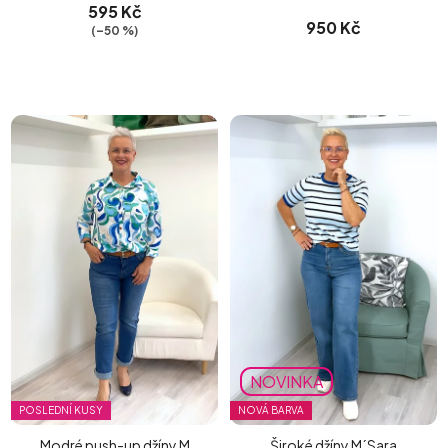
595 Kč
950 Kč
(–50 %)
NOVINKA
POSLEDNÍ KUSY
NOVÁ BARVA
Modré push-up džíny M
Široké džíny M´Sara