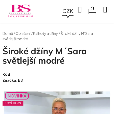
Přejít
na
Hledat
CZK
obsah
NÁKUPN
KOŠÍK
Domů
/
Oblečení
/
Kalhoty a džíny
/
Široké džíny M´Sara
světlejší modré
Široké džíny M´Sara
světlejší modré
Kód:
Značka:
BS
NOVINKA
NOVÁ BARVA