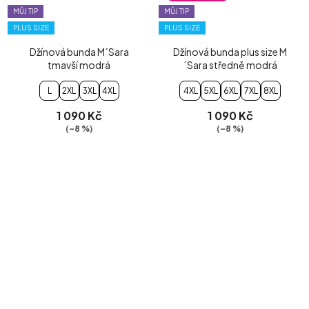
MŮJ TIP
MŮJ TIP
PLUS SIZE
PLUS SIZE
Džínová bunda M´Sara
Džínová bunda plus size M
tmavší modrá
´Sara středně modrá
L
2XL
3XL
4XL
4XL
5XL
6XL
7XL
8XL
1 090 Kč
1 090 Kč
(–8 %)
(–8 %)