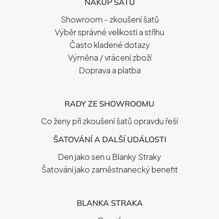
NÁKUP ŠATŮ
A
T
Showroom - zkoušení šatů
Í
Výběr správné velikosti a střihu
Často kladené dotazy
Výměna / vrácení zboží
Doprava a platba
RADY ZE SHOWROOMU
Co ženy při zkoušení šatů opravdu řeší
ŠATOVÁNÍ A DALŠÍ UDÁLOSTI
Den jako sen u Blanky Straky
Šatování jako zaměstnanecký benefit
BLANKA STRAKA