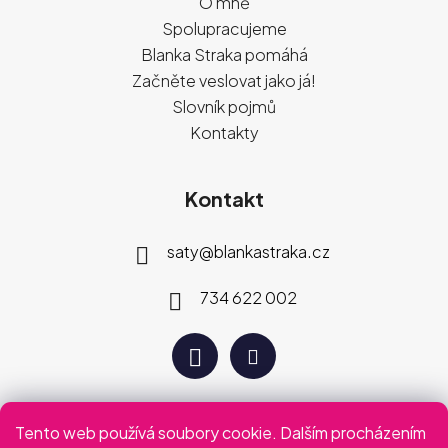
O mně
Spolupracujeme
Blanka Straka pomáhá
Začněte veslovat jako já!
Slovník pojmů
Kontakty
Kontakt
saty
@
blankastraka.cz
734 622 002
Tento web používá soubory cookie. Dalším procházením
Plaťte jak vám vyhovuje