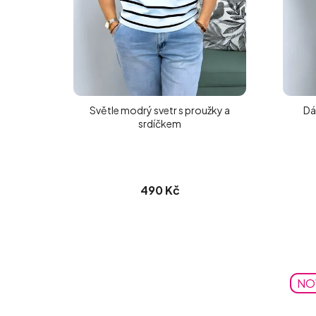
Světle modrý svetr s proužky a
Dá
srdíčkem
490 Kč
NO