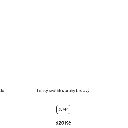
tle
Lehký svetřík s pruhy béžový
38/44
620 Kč