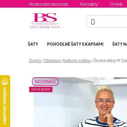
Přejít
Hodnocení obchodu
Kontakty
O mně
na
obsah
ŠATY
POHODLNÉ ŠATY S KAPSAMI
ŠATY N
Domů
/
Oblečení
/
Kalhoty a džíny
/
Široké džíny M´S
NOVINKA
NOVÁ BARVA