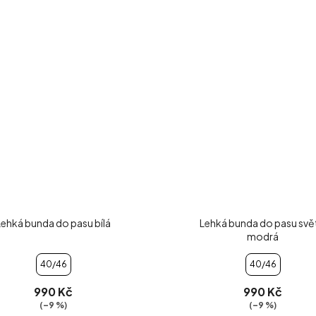
Lehká bunda do pasu bílá
Lehká bunda do pasu svě
modrá
40/46
40/46
990 Kč
990 Kč
(–9 %)
(–9 %)