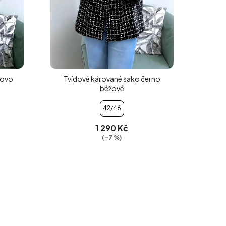
žovo
Tvídové kárované sako černo
béžové
42/46
1 290 Kč
(–7 %)