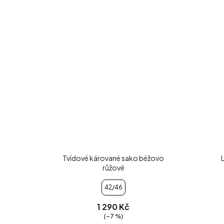
Tvídové kárované sako béžovo
růžové
42/46
1 290 Kč
(–7 %)