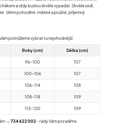
ňákem a vždy budou skvěle vypadat. Skvěle sedí,
sek. Velmi pohodlné, měkké a pružné, příjemný
ády Vám pomůžeme vybrat tu nejvhodnější.
)
Boky (cm)
Délka (cm)
96–100
107
100–106
107
106–114
108
108–118
109
112–120
109
 nám →
734 622 002
– rády Vám poradíme.