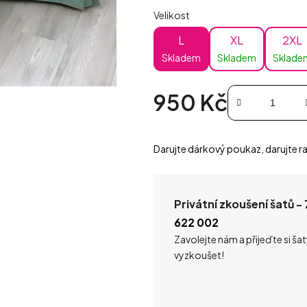
Velikost
L
XL
2XL
Skladem
Skladem
Sklade
950 Kč
Měrná cena:
Darujte dárkový poukaz, darujte ra
Privátní zkoušení šatů -
622 002
Zavolejte nám a přijeďte si ša
vyzkoušet!