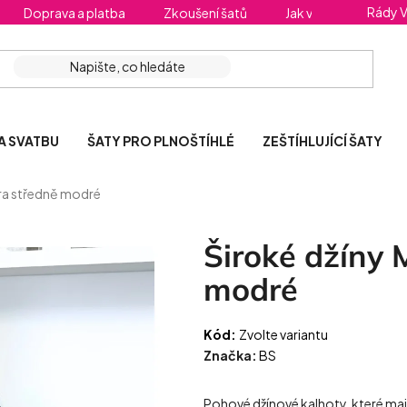
Rády 
Doprava a platba
Zkoušení šatů
Jak vybrat správnou 
A SVATBU
ŠATY PRO PLNOŠTÍHLÉ
ZEŠTÍHLUJÍCÍ ŠATY
ara středně modré
Široké džíny 
modré
Kód:
Zvolte variantu
Značka:
BS
Pohové džínové kalhoty, které mají 