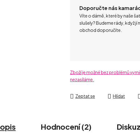
Doporučte nás kamará
Víte o dámě, které by naše ša
slušely? Budeme rády, když jí 
obchod doporučíte.
Zboží je možné bez problémů vyměni
nezasíláme.
Zeptat se
Hlídat
opis
Hodnocení (2)
Disku