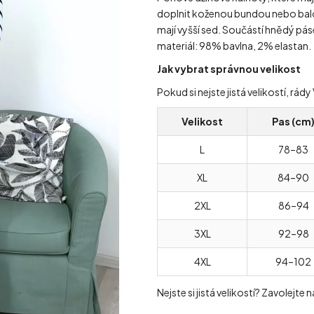
doplnit koženou bundou nebo balo
mají vyšší sed. Součástí hnědý pá
materiál: 98% bavlna, 2% elastan.
Jak vybrat správnou velikost
Pokud si nejste jistá velikostí, r
Velikost
Pas (cm
L
78–83
XL
84–90
2XL
86–94
3XL
92–98
4XL
94–102
Nejste si jistá velikostí? Zavolejte