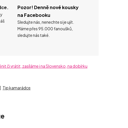
dce.
Pozor! Denně nové kousky
ty
na Facebooku
náš
Sledujte nás, nenechte si je ujít.
Máme přes 95.000 fanoušků,
sledujte nás také.
t či vrátit, zasíláme i na Slovensko, na dobírku
Tip kamarádce
ze