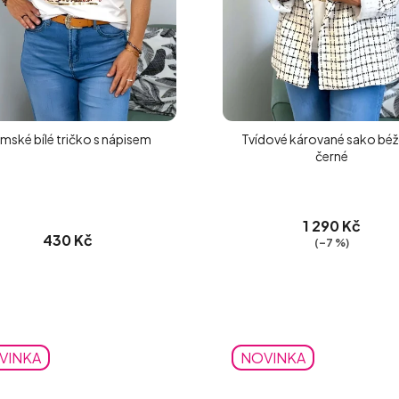
mské bílé tričko s nápisem
Tvídové kárované sako bé
černé
1 290 Kč
430 Kč
(–7 %)
VINKA
NOVINKA