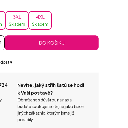
3XL
4XL
m
Skladem
Skladem
DO KOŠÍKU
dost ♥️
734
Nevíte, jaký střih šatů se hodí
k Vaší postavě?
ty
Obraťte se s důvěrou na nás a
budete spokojené stejně jako tisíce
jiných zákaznic, kterým jsme již
poradily.