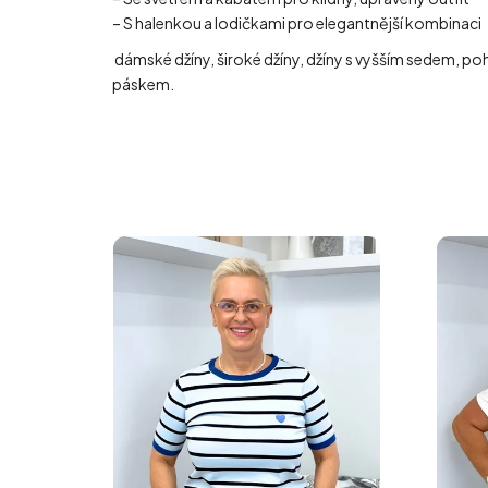
– S halenkou a lodičkami pro elegantnější kombinaci
dámské džíny, široké džíny, džíny s vyšším sedem, poh
páskem.