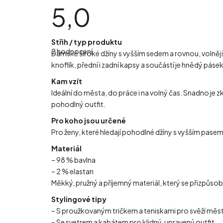
5,0
Průměrné
Střih / typ produktu
hodnocení
2 hodnocení
produktu
Dámské široké džíny s vyšším sedem a rovnou, volnější 
je
knoflík, přední i zadní kapsy a součástí je hnědý pásek
5,0
z
5
Kam vzít
hvězdiček.
Ideální do města, do práce i na volný čas. Snadno je 
pohodlný outfit.
Pro koho jsou určené
Pro ženy, které hledají pohodlné džíny s vyšším pase
Materiál
– 98 % bavlna
– 2 % elastan
Měkký, pružný a příjemný materiál, který se přizpůsobí
Stylingové tipy
– S proužkovaným tričkem a teniskami pro svěží měst
– Se svetrem a kabátem pro klidný, upravený outfit