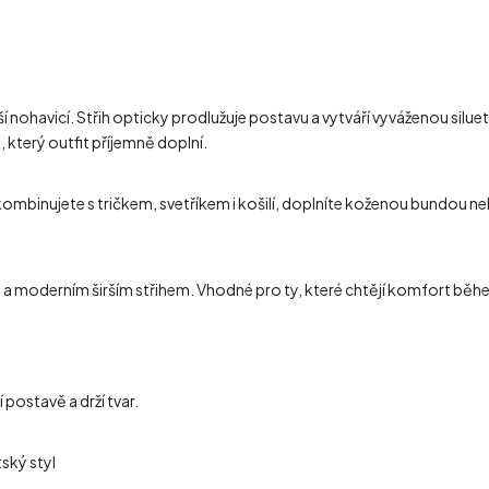
nohavicí. Střih opticky prodlužuje postavu a vytváří vyváženou siluetu
, který outfit příjemně doplní.
zkombinujete s tričkem, svetříkem i košilí, doplníte koženou bundou n
m a moderním širším střihem. Vhodné pro ty, které chtějí komfort běhe
 postavě a drží tvar.
ský styl