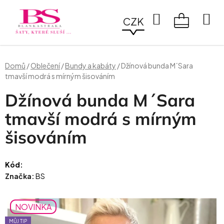
Přejít
na
Hledat
CZK
obsah
NÁKUPN
KOŠÍK
Domů
/
Oblečení
/
Bundy a kabáty
/
Džínová bunda M´Sara
tmavší modrá s mírným šisováním
Džínová bunda M´Sara
tmavší modrá s mírným
šisováním
Kód:
Značka:
BS
NOVINKA
MŮJ TIP