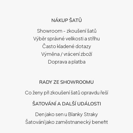
Á
P
NÁKUP ŠATŮ
A
T
Showroom - zkoušení šatů
Í
Výběr správné velikosti a střihu
Často kladené dotazy
Výměna / vrácení zboží
Doprava a platba
RADY ZE SHOWROOMU
Co ženy při zkoušení šatů opravdu řeší
ŠATOVÁNÍ A DALŠÍ UDÁLOSTI
Den jako sen u Blanky Straky
Šatování jako zaměstnanecký benefit