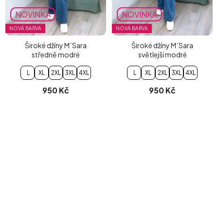
NOVINKA
NOVINKA
NOVÁ BARVA
NOVÁ BARVA
Široké džíny M´Sara
Široké džíny M´Sara
středně modré
světlejší modré
L
XL
2XL
3XL
4XL
L
XL
2XL
3XL
4XL
950 Kč
950 Kč