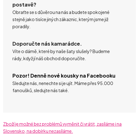
postavě?
Obraťte se s důvěrou na nás a budete spokojené
stejně jako tisíce jiných zákaznic, kterým jsme již
poradily.
Doporučte nás kamarádce.
Víte o dámě, které by naše šaty slušely? Budeme
rády, když jí náš obchod doporučíte.
Pozor! Denně nové kousky na Facebooku
Sledujte nás, nenechte si je ujít. Máme přes 95.000
fanoušků, sledujte nás také.
Zboží je možné bez problémů vyměnit či vrátit, zasíláme i na
Slovensko, na dobírku nezasíláme.