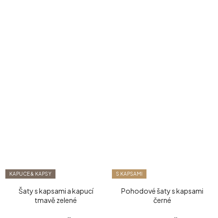
KAPUCE & KAPSY
S KAPSAMI
Šaty s kapsami a kapucí
Pohodové šaty s kapsami
tmavě zelené
černé