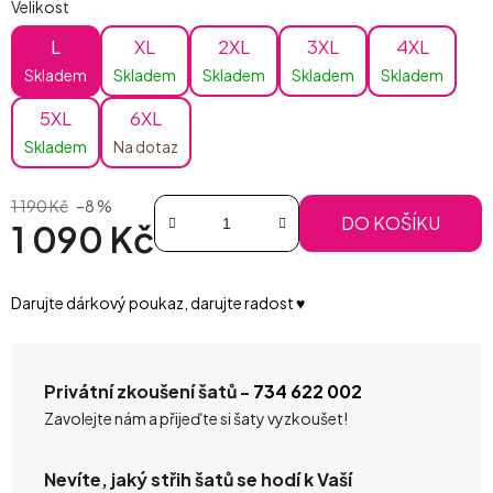
Velikost
L
XL
2XL
3XL
4XL
Skladem
Skladem
Skladem
Skladem
Skladem
5XL
6XL
Skladem
Na dotaz
1 190 Kč
–8 %
DO KOŠÍKU
1 090 Kč
Měrná cena:
Darujte dárkový poukaz, darujte radost ♥️
Privátní zkoušení šatů -
734 622 002
Zavolejte nám a přijeďte si šaty vyzkoušet!
Nevíte, jaký střih šatů se hodí k Vaší