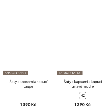
KAPUCE & KAPSY
KAPUCE & KAPSY
Šaty s kapsami a kapucí
Šaty s kapsami a kapucí
taupe
tmavě modré
42
1 390 Kč
1 390 Kč