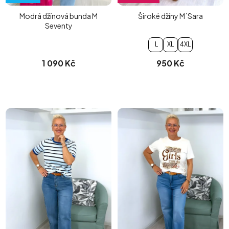
Modrá džínová bunda M
Široké džíny M´Sara
Seventy
L
XL
4XL
1 090 Kč
950 Kč