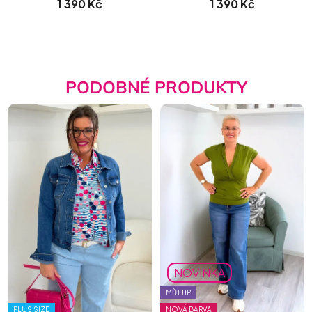
1 390 Kč
1 390 Kč
PODOBNÉ PRODUKTY
NOVINKA
MŮJ TIP
PLUS SIZE
NOVÁ BARVA