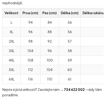
nejvhodnější.
Velikost
Prsa (cm)
Pas (cm)
Délka (cm)
Délka rukávu
L
94
84
56
XL
96
88
56
2XL
98
92
57
3XL
104
96
58
4XL
108
100
59
5XL
112
104
60
6XL
116
110
61
Nejste si jistá velikostí? Zavolejte nám →
734 622 002
– rády Vám
poradíme.