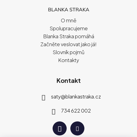
BLANKA STRAKA
O mně
Spolupracujeme
Blanka Straka pomáhá
Začněte veslovat jako já!
Slovník pojmů
Kontakty
Kontakt
saty
@
blankastraka.cz
734 622 002