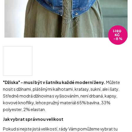
1 190
KČ
–8 %
"Džíska" - musí být v šatníku každé moderní ženy.
Můžete
nosit s džínami, plátěnými kalhotami, kraťasy, sukní, ale i šaty.
Středně modrá džínovina s vyšisováním, není drbaná, kapsy,
kovové knoflíky, lehce pružný materiál 65% bavlna, 33%
polyester, 2% elastan.
Jak vybrat správnou velikost
Pokud si nejste jistá velikostí, rády Vám pomůžeme vybrat tu