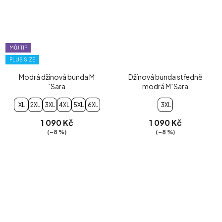
MŮJ TIP
PLUS SIZE
Modrá džínová bunda M
Džínová bunda středně
´Sara
modrá M´Sara
XL
2XL
3XL
4XL
5XL
6XL
3XL
1 090 Kč
1 090 Kč
(–8 %)
(–8 %)