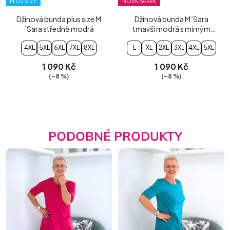
PLUS SIZE
NOVÁ BARVA
Džínová bunda plus size M
Džínová bunda M´Sara
´Sara středně modrá
tmavší modrá s mírným
šisováním
4XL
5XL
6XL
7XL
8XL
L
XL
2XL
3XL
4XL
5XL
1 090 Kč
1 090 Kč
(–8 %)
(–8 %)
PODOBNÉ PRODUKTY