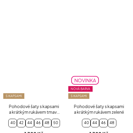
NOVINKA
NOVÁ BARVA
S KAPSAMI
S KAPSAMI
Pohodové šaty s kapsami
Pohodové šaty s kapsami
a krátkým rukávem tmavě
a krátkým rukávem zelené
modré
40
42
44
46
48
50
40
44
46
48