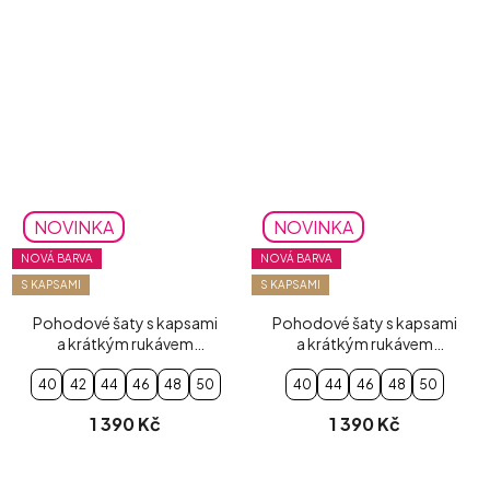
NOVINKA
NOVINKA
NOVÁ BARVA
NOVÁ BARVA
S KAPSAMI
S KAPSAMI
Pohodové šaty s kapsami
Pohodové šaty s kapsami
a krátkým rukávem
a krátkým rukávem
mentolové
pudrově růžové
40
42
44
46
48
50
40
44
46
48
50
1 390 Kč
1 390 Kč