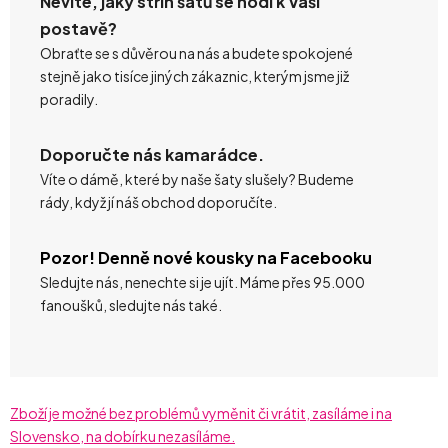
Nevíte, jaký střih šatů se hodí k Vaší
postavě?
Obraťte se s důvěrou na nás a budete spokojené
stejně jako tisíce jiných zákaznic, kterým jsme již
poradily.
Doporučte nás kamarádce.
Víte o dámě, které by naše šaty slušely? Budeme
rády, když jí náš obchod doporučíte.
Pozor! Denně nové kousky na Facebooku
Sledujte nás, nenechte si je ujít. Máme přes 95.000
fanoušků, sledujte nás také.
Zboží je možné bez problémů vyměnit či vrátit, zasíláme i na
Slovensko, na dobírku nezasíláme.