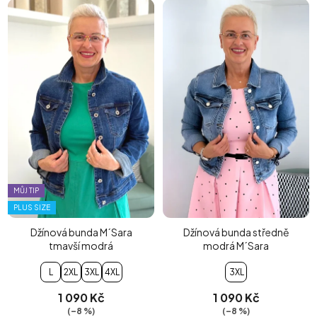
MŮJ TIP
PLUS SIZE
Džínová bunda M´Sara
Džínová bunda středně
tmavší modrá
modrá M´Sara
L
2XL
3XL
4XL
3XL
1 090 Kč
1 090 Kč
(–8 %)
(–8 %)