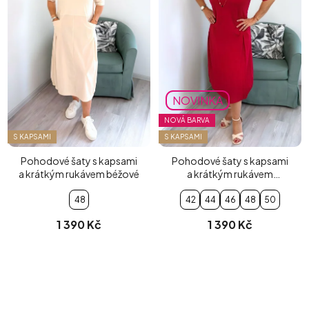
NOVINKA
NOVÁ BARVA
S KAPSAMI
S KAPSAMI
Pohodové šaty s kapsami
Pohodové šaty s kapsami
a krátkým rukávem béžové
a krátkým rukávem
červené
48
42
44
46
48
50
1 390 Kč
1 390 Kč