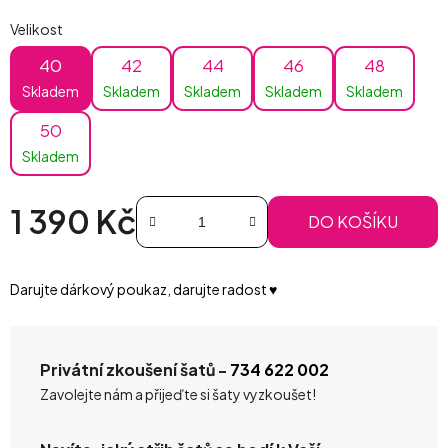
Velikost
40
42
44
46
48
Skladem
Skladem
Skladem
Skladem
Skladem
50
Skladem
1 390 Kč
DO KOŠÍKU
Měrná cena:
Darujte dárkový poukaz, darujte radost ♥️
Privátní zkoušení šatů -
734 622 002
Zavolejte nám a přijeďte si šaty vyzkoušet!