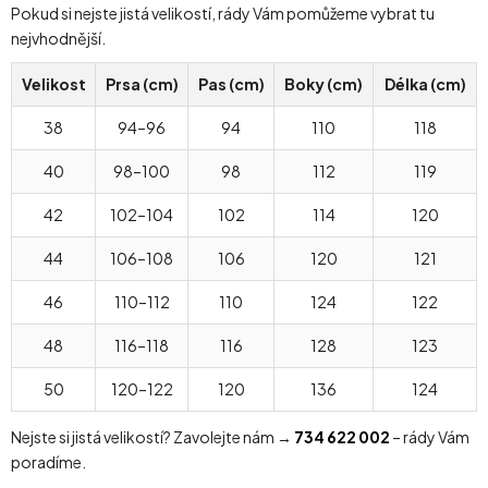
Pokud si nejste jistá velikostí, rády Vám pomůžeme vybrat tu
nejvhodnější.
Velikost
Prsa (cm)
Pas (cm)
Boky (cm)
Délka (cm)
38
94–96
94
110
118
40
98–100
98
112
119
42
102–104
102
114
120
44
106–108
106
120
121
46
110–112
110
124
122
48
116–118
116
128
123
50
120–122
120
136
124
Nejste si jistá velikostí? Zavolejte nám →
734 622 002
– rády Vám
poradíme.