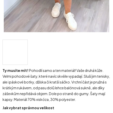
Ty musíte mít!
Pohodlí samo a ten materiál! Vaše druhá kůže.
Velmi pohodové šaty, které navíc skvěle vypadají. Sluší jim tenisky,
ale i páskové botky, džíska či kratší sáčko. Vrchní část je pružná s
krátkým rukávem, od pasu dolů lehce balónová sukně, ale díky
záševkům nepřidává objem. Dole po straně do gumy. Šaty mají
kapsy. Materiál 70% viskóza, 30% polyester.
Jak vybrat správnou velikost