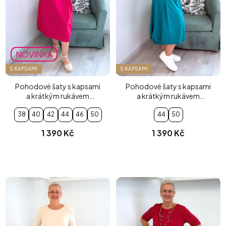
NOVINKA
S KAPSAMI
S KAPSAMI
Pohodové šaty s kapsami
Pohodové šaty s kapsami
a krátkým rukávem
a krátkým rukávem
fuchsiové
tyrkysové
38
40
42
44
46
50
44
50
1 390 Kč
1 390 Kč