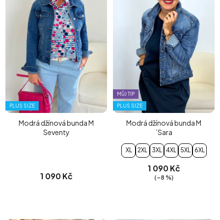
MŮJ TIP
PLUS SIZE
PLUS SIZE
Modrá džínová bunda M
Modrá džínová bunda M
Seventy
´Sara
XL
2XL
3XL
4XL
5XL
6XL
1 090 Kč
1 090 Kč
(–8 %)