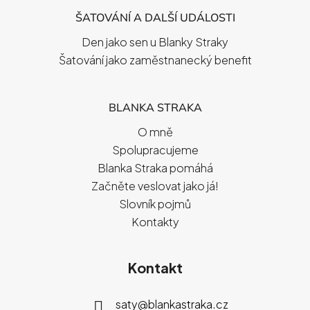
ŠATOVÁNÍ A DALŠÍ UDÁLOSTI
Den jako sen u Blanky Straky
Šatování jako zaměstnanecký benefit
BLANKA STRAKA
O mně
Spolupracujeme
Blanka Straka pomáhá
Začněte veslovat jako já!
Slovník pojmů
Kontakty
Kontakt
saty
@
blankastraka.cz