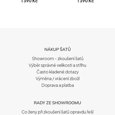
1 390 Kč
1 390 Kč
Z
Á
P
NÁKUP ŠATŮ
A
T
Showroom - zkoušení šatů
Í
Výběr správné velikosti a střihu
Často kladené dotazy
Výměna / vrácení zboží
Doprava a platba
RADY ZE SHOWROOMU
Co ženy při zkoušení šatů opravdu řeší