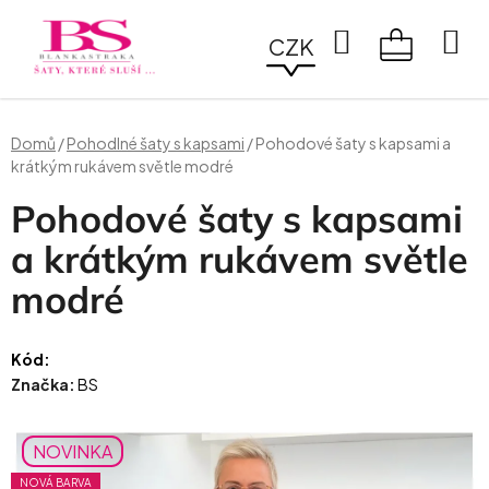
Přejít
na
Hledat
CZK
obsah
NÁKUPN
KOŠÍK
Domů
/
Pohodlné šaty s kapsami
/
Pohodové šaty s kapsami a
krátkým rukávem světle modré
Pohodové šaty s kapsami
a krátkým rukávem světle
modré
Kód:
Značka:
BS
NOVINKA
NOVÁ BARVA