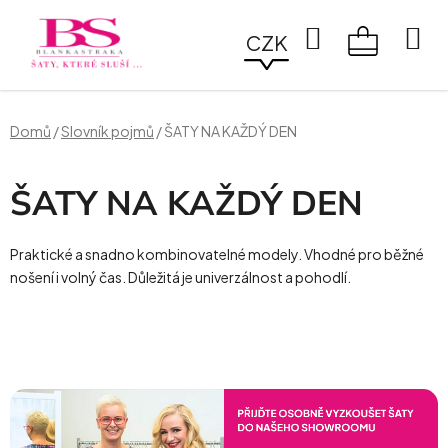
Přejít
na
Hledat
CZK
obsah
NÁKUPN
KOŠÍK
Domů
/
Slovník pojmů
/
ŠATY NA KAŽDÝ DEN
ŠATY NA KAŽDÝ DEN
Praktické a snadno kombinovatelné modely. Vhodné pro běžné
nošení i volný čas. Důležitá je univerzálnost a pohodlí.