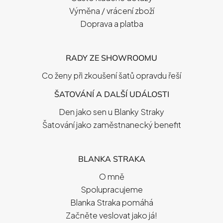
Výměna / vrácení zboží
Doprava a platba
RADY ZE SHOWROOMU
Co ženy při zkoušení šatů opravdu řeší
ŠATOVÁNÍ A DALŠÍ UDÁLOSTI
Den jako sen u Blanky Straky
Šatování jako zaměstnanecký benefit
BLANKA STRAKA
O mně
Spolupracujeme
Blanka Straka pomáhá
Začněte veslovat jako já!