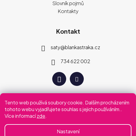
Slovník pojmů
Kontakty
Kontakt
saty
@
blankastraka.cz
734 622 002
Tento web používá soubory cookie. Dalším procházením
Plaťte jak vám vyhovuje
tohoto webu vyjadřujete souhlas s jejich používáním..
Více informací
zde
.
Podmínky ochrany osobních údajů
Obchodní podmínky
Nastavení