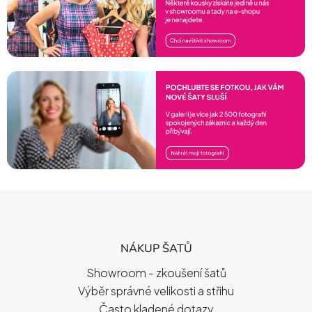
Z
Á
P
NÁKUP ŠATŮ
A
T
Showroom - zkoušení šatů
Í
Výběr správné velikosti a střihu
Často kladené dotazy