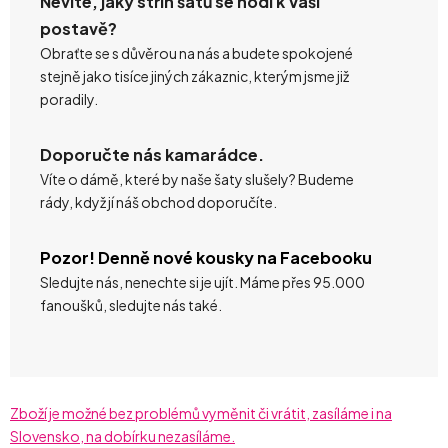
Nevíte, jaký střih šatů se hodí k Vaší
postavě?
Obraťte se s důvěrou na nás a budete spokojené
stejně jako tisíce jiných zákaznic, kterým jsme již
poradily.
Doporučte nás kamarádce.
Víte o dámě, které by naše šaty slušely? Budeme
rády, když jí náš obchod doporučíte.
Pozor! Denně nové kousky na Facebooku
Sledujte nás, nenechte si je ujít. Máme přes 95.000
fanoušků, sledujte nás také.
Zboží je možné bez problémů vyměnit či vrátit, zasíláme i na
Slovensko, na dobírku nezasíláme.