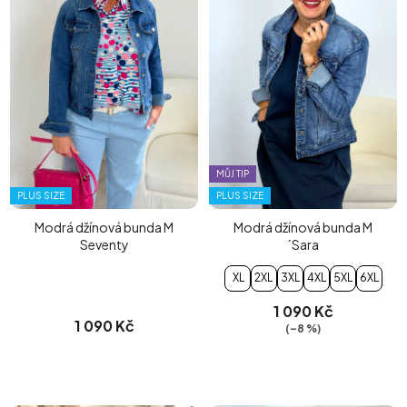
MŮJ TIP
PLUS SIZE
PLUS SIZE
Modrá džínová bunda M
Modrá džínová bunda M
Seventy
´Sara
XL
2XL
3XL
4XL
5XL
6XL
1 090 Kč
1 090 Kč
(–8 %)