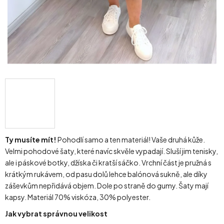
Ty musíte mít!
Pohodlí samo a ten materiál! Vaše druhá kůže.
Velmi pohodové šaty, které navíc skvěle vypadají. Sluší jim tenisky,
ale i páskové botky, džíska či kratší sáčko. Vrchní část je pružná s
krátkým rukávem, od pasu dolů lehce balónová sukně, ale díky
záševkům nepřidává objem. Dole po straně do gumy. Šaty mají
kapsy. Materiál 70% viskóza, 30% polyester.
Jak vybrat správnou velikost