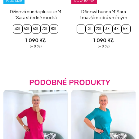
PLUS SIZE
NOVÁ BARVA
Džínová bunda plus size M
Džínová bunda M´Sara
´Sara středně modrá
tmavší modrá s mírným
šisováním
4XL
5XL
6XL
7XL
8XL
L
XL
2XL
3XL
4XL
5XL
1 090 Kč
1 090 Kč
(–8 %)
(–8 %)
PODOBNÉ PRODUKTY