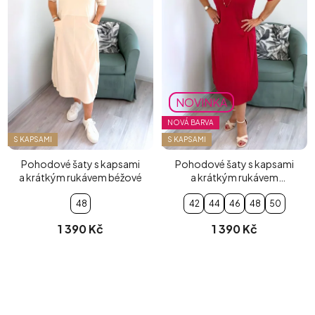
NOVINKA
NOVÁ BARVA
S KAPSAMI
S KAPSAMI
Pohodové šaty s kapsami
Pohodové šaty s kapsami
a krátkým rukávem béžové
a krátkým rukávem
červené
48
42
44
46
48
50
1 390 Kč
1 390 Kč