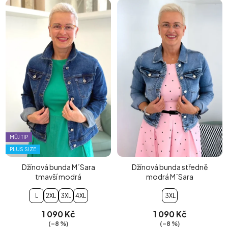
MŮJ TIP
PLUS SIZE
Džínová bunda M´Sara
Džínová bunda středně
tmavší modrá
modrá M´Sara
L
2XL
3XL
4XL
3XL
1 090 Kč
1 090 Kč
(–8 %)
(–8 %)