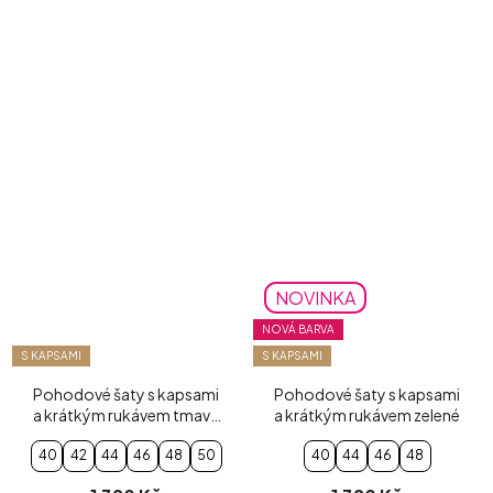
NOVINKA
NOVÁ BARVA
S KAPSAMI
S KAPSAMI
Pohodové šaty s kapsami
Pohodové šaty s kapsami
a krátkým rukávem tmavě
a krátkým rukávem zelené
modré
40
42
44
46
48
50
40
44
46
48