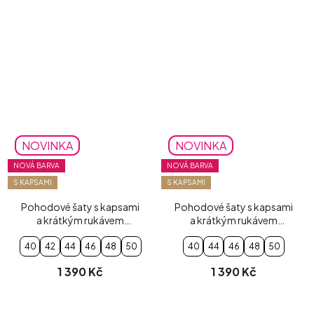
NOVINKA
NOVINKA
NOVÁ BARVA
NOVÁ BARVA
S KAPSAMI
S KAPSAMI
Pohodové šaty s kapsami
Pohodové šaty s kapsami
a krátkým rukávem
a krátkým rukávem
mentolové
pudrově růžové
40
42
44
46
48
50
40
44
46
48
50
1 390 Kč
1 390 Kč