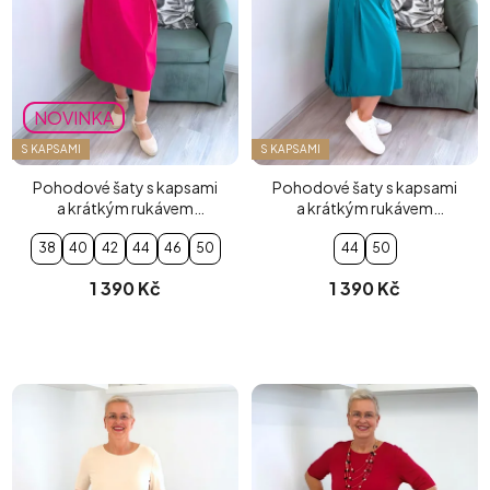
NOVINKA
S KAPSAMI
S KAPSAMI
Pohodové šaty s kapsami
Pohodové šaty s kapsami
a krátkým rukávem
a krátkým rukávem
fuchsiové
tyrkysové
38
40
42
44
46
50
44
50
1 390 Kč
1 390 Kč