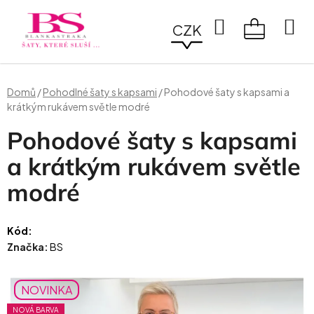
Přejít
na
Hledat
CZK
obsah
NÁKUPN
KOŠÍK
Domů
/
Pohodlné šaty s kapsami
/
Pohodové šaty s kapsami a
krátkým rukávem světle modré
Pohodové šaty s kapsami
a krátkým rukávem světle
modré
Kód:
Značka:
BS
NOVINKA
NOVÁ BARVA