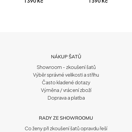
1 390 Kč
1 390 Kč
Z
Á
P
NÁKUP ŠATŮ
A
T
Showroom - zkoušení šatů
Í
Výběr správné velikosti a střihu
Často kladené dotazy
Výměna / vrácení zboží
Doprava a platba
RADY ZE SHOWROOMU
Co ženy při zkoušení šatů opravdu řeší