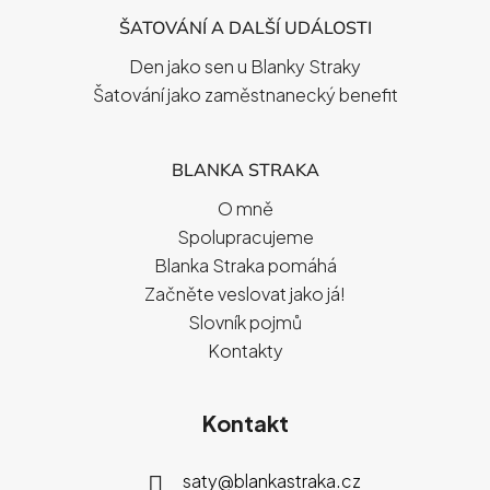
ŠATOVÁNÍ A DALŠÍ UDÁLOSTI
Den jako sen u Blanky Straky
Šatování jako zaměstnanecký benefit
BLANKA STRAKA
O mně
Spolupracujeme
Blanka Straka pomáhá
Začněte veslovat jako já!
Slovník pojmů
Kontakty
Kontakt
saty
@
blankastraka.cz