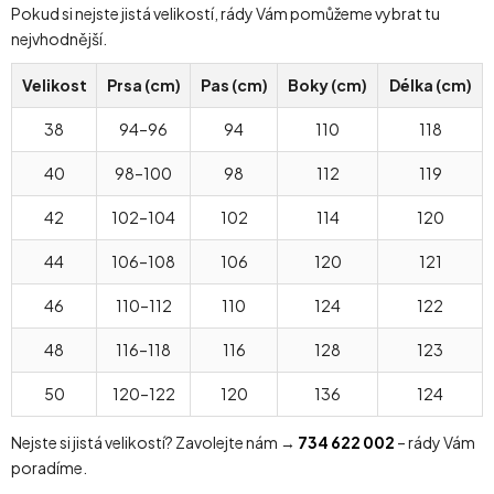
Pokud si nejste jistá velikostí, rády Vám pomůžeme vybrat tu
nejvhodnější.
Velikost
Prsa (cm)
Pas (cm)
Boky (cm)
Délka (cm)
38
94–96
94
110
118
40
98–100
98
112
119
42
102–104
102
114
120
44
106–108
106
120
121
46
110–112
110
124
122
48
116–118
116
128
123
50
120–122
120
136
124
Nejste si jistá velikostí? Zavolejte nám →
734 622 002
– rády Vám
poradíme.