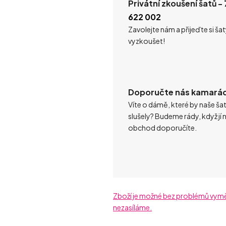
Privátní zkoušení šatů -
622 002
Zavolejte nám a přijeďte si ša
vyzkoušet!
Doporučte nás kamará
Víte o dámě, které by naše ša
slušely? Budeme rády, když jí 
obchod doporučíte.
Zboží je možné bez problémů vyměni
nezasíláme.