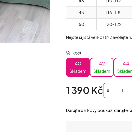
46
110–112
48
116–118
50
120–122
Nejste si jistá velikostí? Zavolejte
Velikost
40
42
44
Skladem
Skladem
Sklade
1 390 Kč
Měrná cena:
Darujte dárkový poukaz, darujte ra