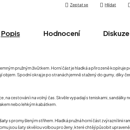
Zeptat se
Hlídat
Popis
Hodnocení
Diskuze
emným pružným živůtkem. Horní část je hladká a přirozeně kopíruje p
ají objem. Spodní okraj je po stranách jemně stažený do gumy, díky čem
e, na cestování i na volný čas. Skvěle vypadají s teniskami, sandálky 
 sakem nebo lehkým kabátkem.
šaty
s promyšleným střihem. Hladká pružná horní část zvýrazní linii ra
tomu jsou šaty skvělou volbou pro ženy, které chtějí působit upraveně 