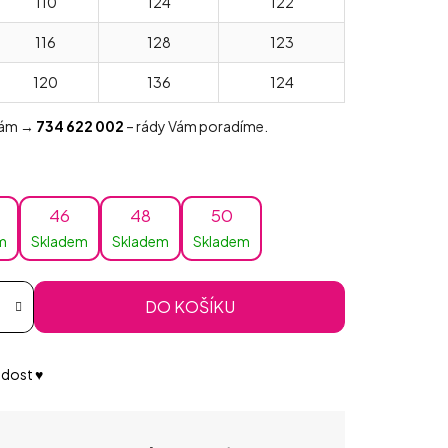
110
124
122
116
128
123
120
136
124
 nám →
734 622 002
– rády Vám poradíme.
46
48
50
m
Skladem
Skladem
Skladem
DO KOŠÍKU
dost ♥️