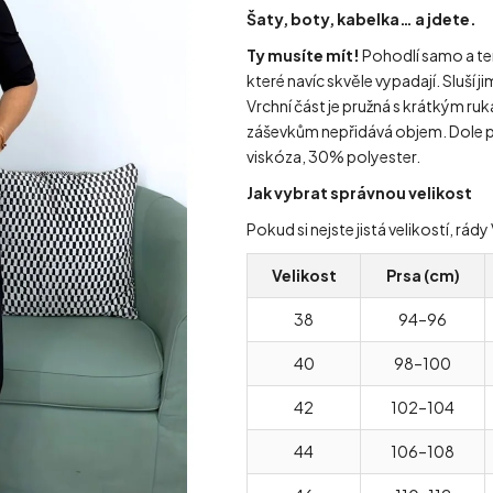
Šaty, boty, kabelka… a jdete.
Ty musíte mít!
Pohodlí samo a ten
které navíc skvěle vypadají. Sluší ji
Vrchní část je pružná s krátkým ru
záševkům nepřidává objem. Dole p
viskóza, 30% polyester.
Jak vybrat správnou velikost
Pokud si nejste jistá velikostí, r
Velikost
Prsa (cm)
38
94–96
40
98–100
42
102–104
44
106–108