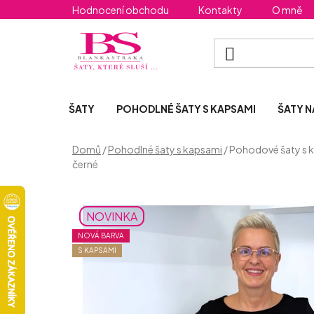
Přejít
Hodnocení obchodu
Kontakty
O mně
na
obsah
ŠATY
POHODLNÉ ŠATY S KAPSAMI
ŠATY N
Domů
/
Pohodlné šaty s kapsami
/
Pohodové šaty s 
černé
NOVINKA
NOVÁ BARVA
S KAPSAMI