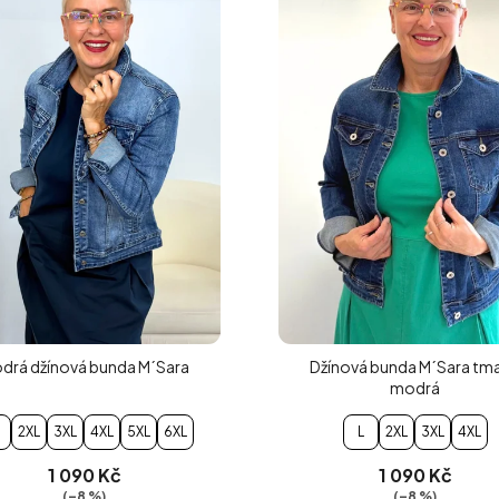
drá džínová bunda M´Sara
Džínová bunda M´Sara tma
modrá
2XL
3XL
4XL
5XL
6XL
L
2XL
3XL
4XL
1 090 Kč
1 090 Kč
(–8 %)
(–8 %)