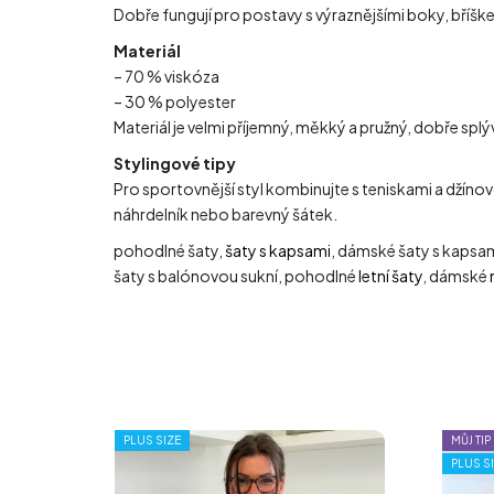
Dobře fungují pro postavy s výraznějšími boky, bříškem
Materiál
– 70 % viskóza
– 30 % polyester
Materiál je velmi příjemný, měkký a pružný, dobře sp
Stylingové tipy
Pro sportovnější styl kombinujte s teniskami a džínov
náhrdelník nebo barevný šátek.
pohodlné šaty,
šaty s kapsami
, dámské šaty s kapsa
šaty s balónovou sukní, pohodlné
letní šaty
, dámské
PLUS SIZE
MŮJ TIP
PLUS S