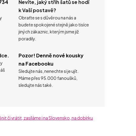
734
Nevíte, jaký střih šatů se hodí
k Vaší postavě?
ty
Obraťte se s důvěrou na nás a
budete spokojené stejně jako tisíce
jiných zákaznic, kterým jsme již
poradily.
dce.
Pozor! Denně nové kousky
ty
na Facebooku
náš
Sledujte nás, nenechte si je ujít.
Máme přes 95.000 fanoušků,
sledujte nás také.
t či vrátit, zasíláme i na Slovensko, na dobírku