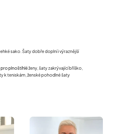
ehké sako. Šaty dobře doplní i výraznější
 pro plnoštíhlé
ženy, šaty zakrývající bříško,
šaty k teniskám, ženské pohodlné šaty