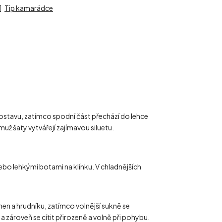
Tip kamarádce
ostavu, zatímco spodní část přechází do lehce
už šaty vytvářejí zajímavou siluetu.
nebo lehkými botami na klínku. V chladnějších
men a hrudníku, zatímco volnější sukně se
a zároveň se cítit přirozeně a volně při pohybu.