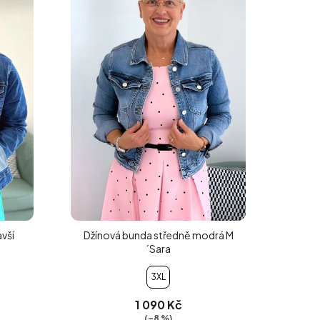
vší
Džínová bunda středně modrá M
´Sara
3XL
1 090 Kč
(–8 %)