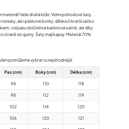
 materiál! Vaše druhá kůže. Velmi pohodové šaty,
m tenisky, ale i páskové botky, džíska či kratší sáčko.
kávem, od pasu dolů lehce balónová sukně, ale díky
o straně do gumy. Šaty mají kapsy. Materiál 70%
ády Vám pomůžeme vybrat tu nejvhodnější.
Pas (cm)
Boky (cm)
Délka (cm)
94
110
118
98
112
119
102
114
120
106
120
121