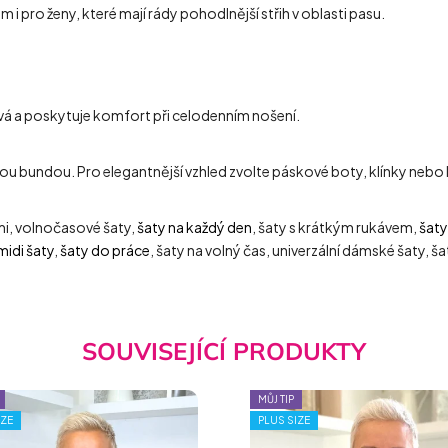
 i pro ženy, které mají rády pohodlnější střih v oblasti pasu.
lývá a poskytuje komfort při celodenním nošení.
ou bundou. Pro elegantnější vzhled zvolte páskové boty, klínky nebo l
mi, volnočasové šaty,
šaty na každý den
, šaty s krátkým rukávem,
šaty
midi šaty
,
šaty do práce
, šaty na volný čas, univerzální dámské šaty, 
SOUVISEJÍCÍ PRODUKTY
MŮJ TIP
IZE
PLUS SIZE