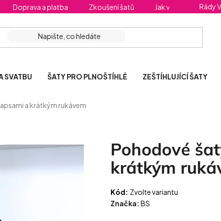
Rády 
Doprava a platba
Zkoušení šatů
Jak vybrat správnou 
A SVATBU
ŠATY PRO PLNOŠTÍHLÉ
ZEŠTÍHLUJÍCÍ ŠATY
kapsami a krátkým rukávem
Pohodové šat
krátkým ruká
Kód:
Zvolte variantu
Značka:
BS