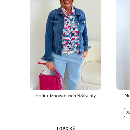
Modrá džínová bunda M Seventy
Mo
XL
1 090 Kč