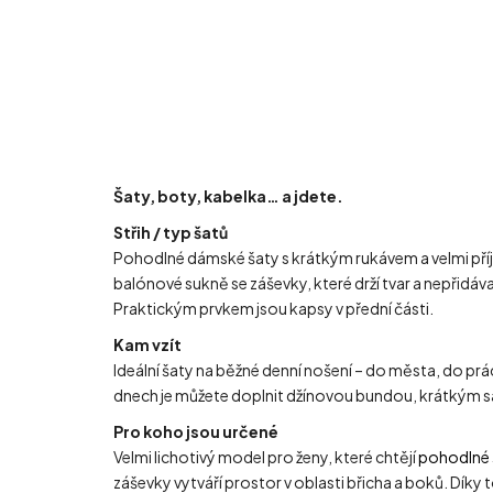
Šaty, boty, kabelka… a jdete.
Střih / typ šatů
Pohodlné dámské šaty s krátkým rukávem a velmi příj
balónové sukně se záševky, které drží tvar a nepřidáv
Praktickým prvkem jsou kapsy v přední části.
Kam vzít
Ideální šaty na běžné denní nošení – do města, do prác
dnech je můžete doplnit džínovou bundou, krátkým
Pro koho jsou určené
Velmi lichotivý model pro ženy, které chtějí
pohodlné 
záševky vytváří prostor v oblasti břicha a boků. Díky 