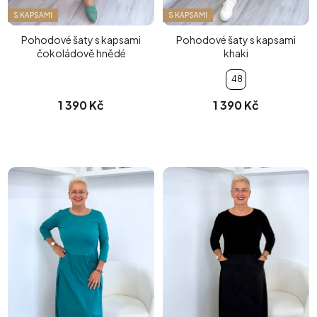
S KAPSAMI
S KAPSAMI
Pohodové šaty s kapsami
Pohodové šaty s kapsami
čokoládově hnědé
khaki
48
1 390 Kč
1 390 Kč