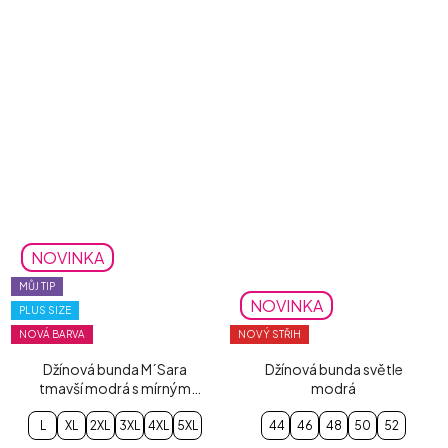
NOVINKA
MŮJ TIP
NOVINKA
PLUS SIZE
NOVÁ BARVA
NOVÝ STŘIH
Džínová bunda M´Sara
Džínová bunda světle
tmavší modrá s mírným
modrá
šisováním
L
XL
2XL
3XL
4XL
5XL
44
46
48
50
52