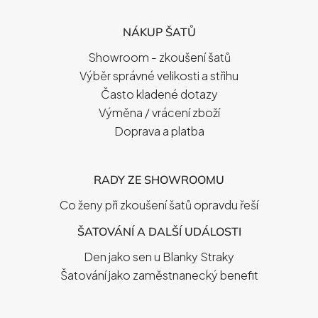
Á
P
NÁKUP ŠATŮ
A
T
Showroom - zkoušení šatů
Í
Výběr správné velikosti a střihu
Často kladené dotazy
Výměna / vrácení zboží
Doprava a platba
RADY ZE SHOWROOMU
Co ženy při zkoušení šatů opravdu řeší
ŠATOVÁNÍ A DALŠÍ UDÁLOSTI
Den jako sen u Blanky Straky
Šatování jako zaměstnanecký benefit