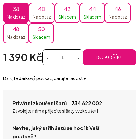
38
40
42
44
46
Na dotaz
Na dotaz
Skladem
Skladem
Na dotaz
48
50
Na dotaz
Skladem
1 390 Kč
DO KOŠÍKU
Měrná cena:
Darujte dárkový poukaz, darujte radost ♥️
Privátní zkoušení šatů -
734 622 002
Zavolejte nám a přijeďte si šaty vyzkoušet!
Nevíte, jaký střih šatů se hodí k Vaší
postavě?