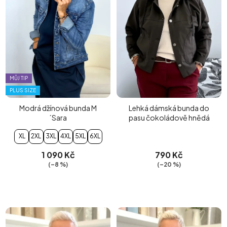
MŮJ TIP
PLUS SIZE
Modrá džínová bunda M
Lehká dámská bunda do
´Sara
pasu čokoládově hnědá
XL
2XL
3XL
4XL
5XL
6XL
1 090 Kč
790 Kč
(–8 %)
(–20 %)