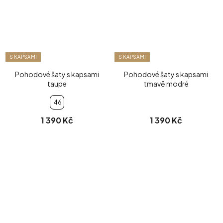
S KAPSAMI
S KAPSAMI
Pohodové šaty s kapsami
Pohodové šaty s kapsami
taupe
tmavě modré
46
1 390 Kč
1 390 Kč