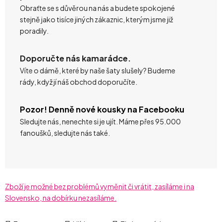
Obraťte se s důvěrou na nás a budete spokojené
stejně jako tisíce jiných zákaznic, kterým jsme již
poradily.
Doporučte nás kamarádce.
Víte o dámě, které by naše šaty slušely? Budeme
rády, když jí náš obchod doporučíte.
Pozor! Denně nové kousky na Facebooku
Sledujte nás, nenechte si je ujít. Máme přes 95.000
fanoušků, sledujte nás také.
Zboží je možné bez problémů vyměnit či vrátit, zasíláme i na
Slovensko, na dobírku nezasíláme.