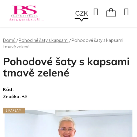
Přejít
na
Hledat
CZK
obsah
NÁKUPN
KOŠÍK
Domů
/
Pohodlné šaty s kapsami
/
Pohodové šaty s kapsami
tmavě zelené
Pohodové šaty s kapsami
tmavě zelené
Kód:
Značka:
BS
S KAPSAMI