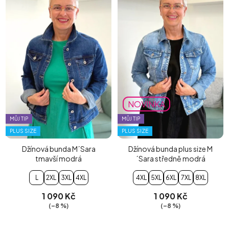
NOVINKA
MŮJ TIP
MŮJ TIP
PLUS SIZE
PLUS SIZE
Džínová bunda M´Sara
Džínová bunda plus size M
tmavší modrá
´Sara středně modrá
L
2XL
3XL
4XL
4XL
5XL
6XL
7XL
8XL
1 090 Kč
1 090 Kč
(–8 %)
(–8 %)