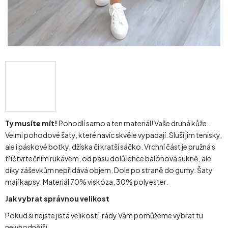
Ty musíte mít!
Pohodlí samo a ten materiál! Vaše druhá kůže.
Velmi pohodové šaty, které navíc skvěle vypadají. Sluší jim tenisky,
ale i páskové botky, džíska či kratší sáčko. Vrchní část je pružná s
tříčtvrtečním rukávem, od pasu dolů lehce balónová sukně, ale
díky záševkům nepřidává objem. Dole po straně do gumy. Šaty
mají kapsy. Materiál 70% viskóza, 30% polyester.
Jak vybrat správnou velikost
Pokud si nejste jistá velikostí, rády Vám pomůžeme vybrat tu
nejvhodnější.