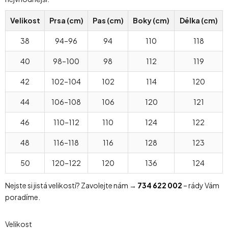
Velikost
Prsa (cm)
Pas (cm)
Boky (cm)
Délka (cm)
38
94–96
94
110
118
40
98–100
98
112
119
42
102–104
102
114
120
44
106–108
106
120
121
46
110–112
110
124
122
48
116–118
116
128
123
50
120–122
120
136
124
Nejste si jistá velikostí? Zavolejte nám →
734 622 002
– rády Vám
poradíme.
Velikost