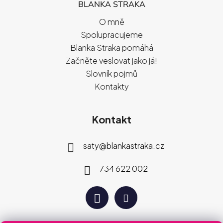
BLANKA STRAKA
O mně
Spolupracujeme
Blanka Straka pomáhá
Začněte veslovat jako já!
Slovník pojmů
Kontakty
Kontakt
saty
@
blankastraka.cz
734 622 002