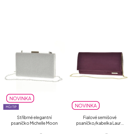
NOVINKA
NOVINKA
MŮJ TIP
Stříbrné elegantní
Fialové semišové
psaníčko Michelle Moon
psaníčko/kabelka Laura
Biaggi