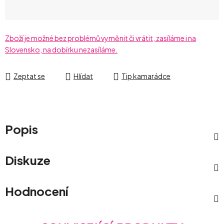
Zboží je možné bez problémů vyměnit či vrátit, zasíláme i na
Slovensko, na dobírku nezasíláme.
Zeptat se
Hlídat
Tip kamarádce
Popis
Diskuze
Hodnocení