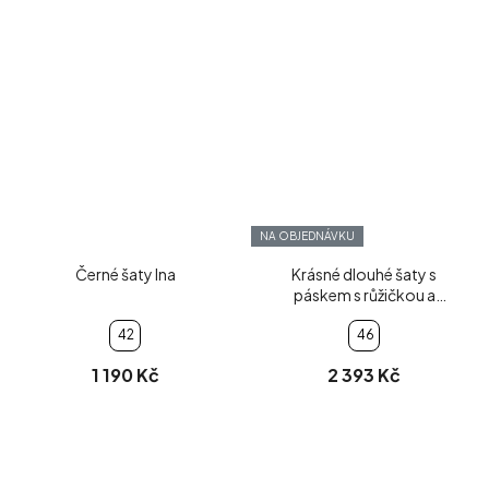
NA OBJEDNÁVKU
Černé šaty Ina
Krásné dlouhé šaty s
páskem s růžičkou a
rozparkem
42
46
1 190 Kč
2 393 Kč