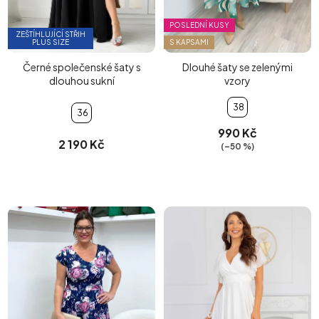
POSLEDNÍ KUSY
ZEŠTÍHLUJÍCÍ STŘIH
PLUS SIZE
S KAPSAMI
Černé společenské šaty s
Dlouhé šaty se zelenými
dlouhou sukní
vzory
38
36
990 Kč
2 190 Kč
(–50 %)