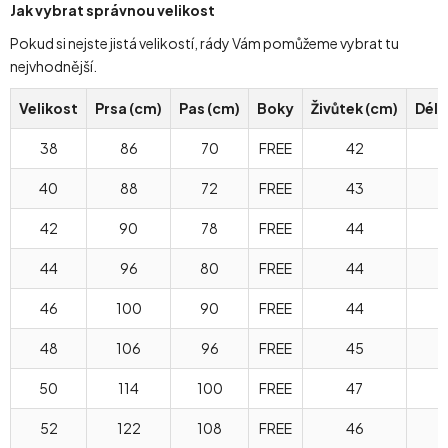
Jak vybrat správnou velikost
Pokud si nejste jistá velikostí, rády Vám pomůžeme vybrat tu
nejvhodnější.
Velikost
Prsa (cm)
Pas (cm)
Boky
Živůtek (cm)
Délk
38
86
70
FREE
42
40
88
72
FREE
43
42
90
78
FREE
44
44
96
80
FREE
44
46
100
90
FREE
44
48
106
96
FREE
45
50
114
100
FREE
47
52
122
108
FREE
46