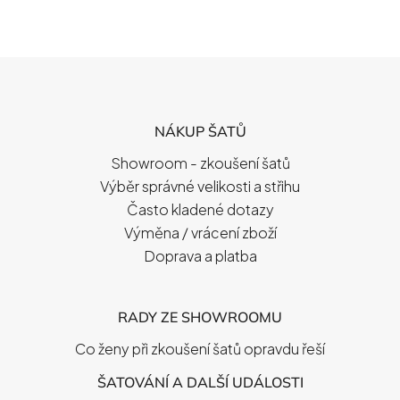
Z
Á
P
NÁKUP ŠATŮ
A
T
Showroom - zkoušení šatů
Í
Výběr správné velikosti a střihu
Často kladené dotazy
Výměna / vrácení zboží
Doprava a platba
RADY ZE SHOWROOMU
Co ženy při zkoušení šatů opravdu řeší
ŠATOVÁNÍ A DALŠÍ UDÁLOSTI