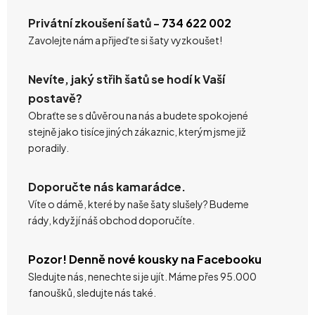
Privátní zkoušení šatů -
734 622 002
Zavolejte nám a přijeďte si šaty vyzkoušet!
Nevíte, jaký střih šatů se hodí k Vaší
postavě?
Obraťte se s důvěrou na nás a budete spokojené
stejně jako tisíce jiných zákaznic, kterým jsme již
poradily.
Doporučte nás kamarádce.
Víte o dámě, které by naše šaty slušely? Budeme
rády, když jí náš obchod doporučíte.
Pozor! Denně nové kousky na Facebooku
Sledujte nás, nenechte si je ujít. Máme přes 95.000
fanoušků, sledujte nás také.