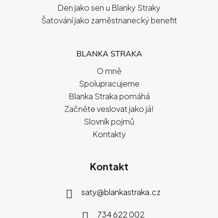
Den jako sen u Blanky Straky
Šatování jako zaměstnanecký benefit
BLANKA STRAKA
O mně
Spolupracujeme
Blanka Straka pomáhá
Začněte veslovat jako já!
Slovník pojmů
Kontakty
Kontakt
saty
@
blankastraka.cz
734 622 002