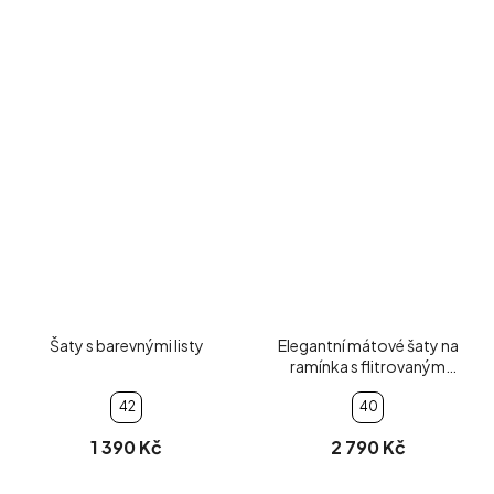
Šaty s barevnými listy
Elegantní mátové šaty na
ramínka s flitrovaným
bolerkem
42
40
1 390 Kč
2 790 Kč