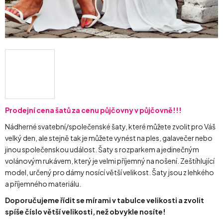
Prodejní cena šatů za cenu půjčovny v půjčovně!!!
Nádherné svatební/společenské šaty, které můžete zvolit pro Váš
velký den, ale stejně tak je můžete vynést na ples, galavečer nebo
jinou společenskou událost. Šaty s rozparkem a jedinečným
volánovým rukávem, který je velmi příjemný na nošení. Zeštíhlující
model, určený pro dámy nosící větší velikost. Šaty jsou z lehkého
a příjemného materiálu.
Doporučujeme řídit se mírami v tabulce velikosti a zvolit
spíše číslo větší velikosti, než obvykle nosíte!