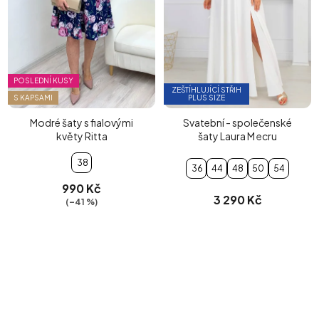
POSLEDNÍ KUSY
ZEŠTÍHLUJÍCÍ STŘIH
S KAPSAMI
PLUS SIZE
Modré šaty s fialovými
Svatební - společenské
květy Ritta
šaty Laura M ecru
38
36
44
48
50
54
990 Kč
3 290 Kč
(–41 %)