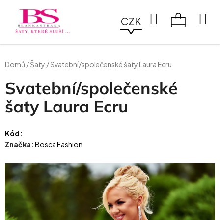
Přejít
na
Hledat
CZK
obsah
NÁKUPN
KOŠÍK
Domů
/
Šaty
/
Svatební/společenské šaty Laura Ecru
Svatební/společenské
šaty Laura Ecru
Kód:
Značka:
Bosca Fashion