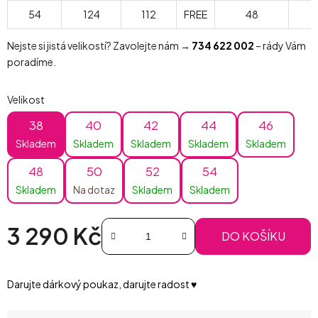
54
124
112
FREE
48
Nejste si jistá velikostí? Zavolejte nám →
734 622 002
– rády Vám
poradíme.
Velikost
38
40
42
44
46
Skladem
Skladem
Skladem
Skladem
Skladem
48
50
52
54
Skladem
Na dotaz
Skladem
Skladem
3 290 Kč
DO KOŠÍKU
Měrná cena:
Darujte dárkový poukaz, darujte radost ♥️