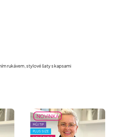
ečním rukávem, stylové šaty s kapsami
NOVINKA
MŮJ TIP
PLUS SIZE