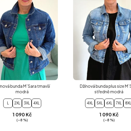
ínová bunda M´Sara tmavší
Džínová bunda plus size M´
modrá
středně modrá
L
2XL
3XL
4XL
4XL
5XL
6XL
7XL
8X
1 090 Kč
1 090 Kč
(–8 %)
(–8 %)