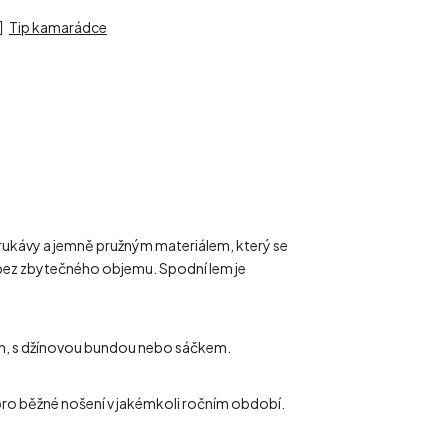
Tip kamarádce
 rukávy a jemně pružným materiálem, který se
r bez zbytečného objemu. Spodní lem je
kám, s džínovou bundou nebo sáčkem.
 pro běžné nošení v jakémkoli ročním období.