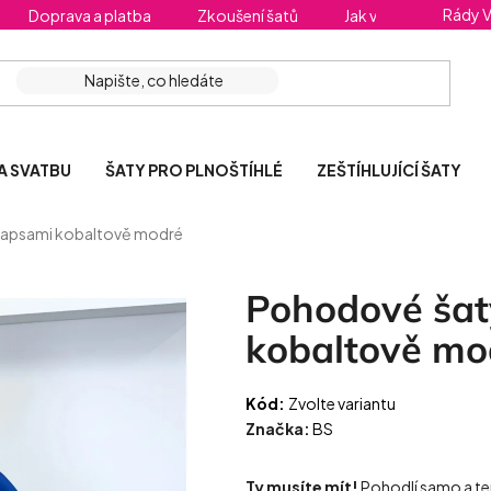
Rády 
Doprava a platba
Zkoušení šatů
Jak vybrat správnou 
A SVATBU
ŠATY PRO PLNOŠTÍHLÉ
ZEŠTÍHLUJÍCÍ ŠATY
kapsami kobaltově modré
Pohodové šat
kobaltově mo
Kód:
Zvolte variantu
Značka:
BS
Ty musíte mít!
Pohodlí samo a ten