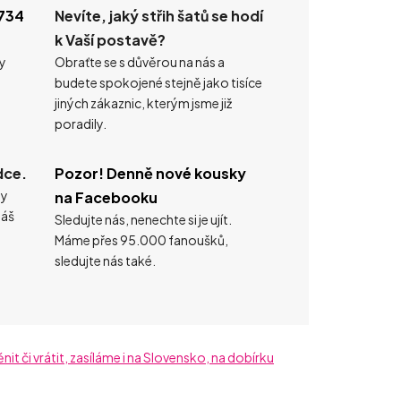
734
Nevíte, jaký střih šatů se hodí
k Vaší postavě?
ty
Obraťte se s důvěrou na nás a
budete spokojené stejně jako tisíce
jiných zákaznic, kterým jsme již
poradily.
dce.
Pozor! Denně nové kousky
ty
na Facebooku
náš
Sledujte nás, nenechte si je ujít.
Máme přes 95.000 fanoušků,
sledujte nás také.
t či vrátit, zasíláme i na Slovensko, na dobírku