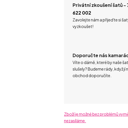
Privátní zkoušení šatů -
622 002
Zavolejte nám a přijeďte si ša
vyzkoušet!
Doporučte nás kamará
Víte o dámě, které by naše ša
slušely? Budeme rády, když jí 
obchod doporučíte.
Zboží je možné bez problémů vyměni
nezasíláme.