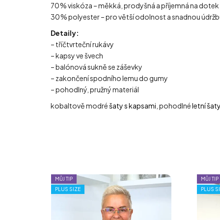
70 % viskóza – měkká, prodyšná a příjemná na dotek
30 % polyester – pro větší odolnost a snadnou údrž
Detaily:
– tříčtvrteční rukávy
– kapsy ve švech
– balónová sukně se záševky
– zakončení spodního lemu do gumy
– pohodlný, pružný materiál
kobaltově modré
šaty s kapsami
, pohodlné
letní šat
MŮJ TIP
MŮJ TIP
PLUS SIZE
PLUS S