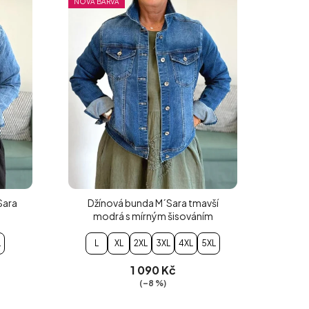
NOVÁ BARVA
Sara
Džínová bunda M´Sara tmavší
modrá s mírným šisováním
L
L
XL
2XL
3XL
4XL
5XL
1 090 Kč
(–8 %)