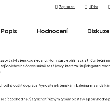
Zeptat se
Hlídat
Popis
Hodnocení
Diskuze
vý styl s ženskou elegancí. Horní část je přiléhavá, s tříčtvrtečními
ejí do lehce balónové sukně se záševky, které zajišťují elegantní tva
.
pohodlný outfit do práce. Vynosíte je k teniskám, balerínám i sandál
eň se cítit pohodlně. Šaty lichotí různým typům postavy a jsou vhodné