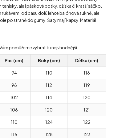
m tenisky, ale i páskové botky, džíska či kratší sáčko.
ním rukávem, od pasu dolů lehce balónová sukně, ale
le po straně do gumy. Šaty mají kapsy. Materiál
ády Vám pomůžeme vybrat tu nejvhodnější.
Pas (cm)
Boky (cm)
Délka (cm)
94
110
118
98
112
119
102
114
120
106
120
121
110
124
122
116
128
123