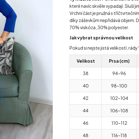
které navíc skvěle vypadají. Sluší ji
Vrchní část je pružná s tříčtvrteč
díky záševkům nepřidává objem. Do
70% viskóza, 30% polyester.
Jak vybrat správnou velikost
Pokud si nejste jistá velikostí, r
Velikost
Prsa (cm)
38
94–96
40
98–100
42
102–104
44
106–108
46
110–112
48
116–118