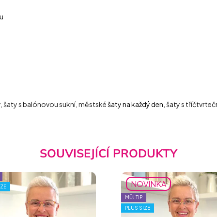
bu
y
, šaty s balónovou sukní, městské
šaty na každý den
, šaty s tříčtvrt
SOUVISEJÍCÍ PRODUKTY
NOVINKA
IZE
MŮJ TIP
PLUS SIZE