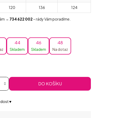
120
136
124
 nám →
734 622 002
– rády Vám poradíme.
44
46
48
az
Skladem
Skladem
Na dotaz
DO KOŠÍKU
dost ♥️