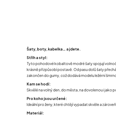
Šaty, boty, kabelka… a jdete.
Střih a styl:
Tyto pohodové kobaltově modré šaty spojují volnočaso
krásně přizpůsobí postavě. Od pasu dolů šaty přecház
zakončen do gumy, což dodává modelu ležérní šmrnc
Kam se hodí:
Skvělé na volný den, do města, na dovolenou i jako 
Pro koho jsou určené:
Ideální pro ženy, které chtějí vypadat skvěle a zárov
Materiál: