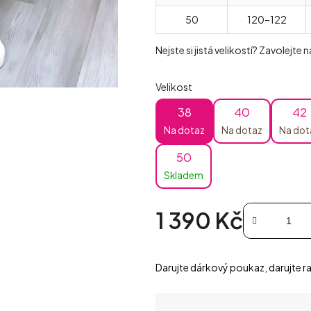
50
120–122
Nejste si jistá velikostí? Zavolejte
Velikost
38
40
42
Na dotaz
Na dotaz
Na dot
50
Skladem
1 390 Kč
Měrná cena:
Darujte dárkový poukaz, darujte ra