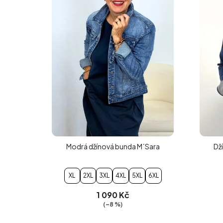
Modrá džínová bunda M´Sara
Dž
XL
2XL
3XL
4XL
5XL
6XL
1 090 Kč
(–8 %)