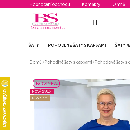
Přejít
Hodnocení obchodu
Kontakty
O mně
na
obsah
ŠATY
POHODLNÉ ŠATY S KAPSAMI
ŠATY N
Domů
/
Pohodlné šaty s kapsami
/
Pohodové šaty s 
NOVINKA
NOVÁ BARVA
S KAPSAMI