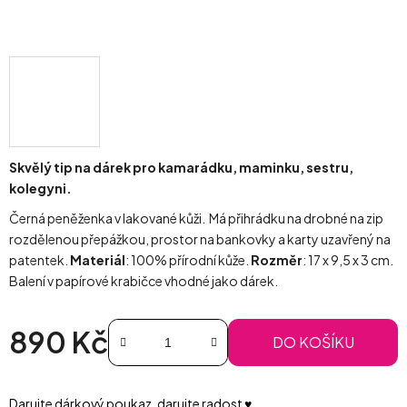
Skvělý tip na dárek pro kamarádku, maminku, sestru,
kolegyni.
Černá peněženka v lakované kůži. Má přihrádku na drobné na zip
rozdělenou přepážkou, prostor na bankovky a karty uzavřený na
patentek.
Materiál
: 100% přírodní kůže.
Rozměr
: 17 x 9,5 x 3 cm.
Balení v papírové krabičce vhodné jako dárek.
890 Kč
DO KOŠÍKU
Měrná cena:
Darujte dárkový poukaz, darujte radost ♥️