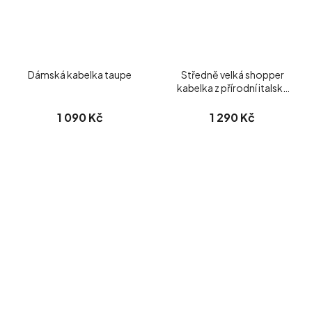
Dámská kabelka taupe
Středně velká shopper
kabelka z přírodní italské
kůže vínová
1 090 Kč
1 290 Kč