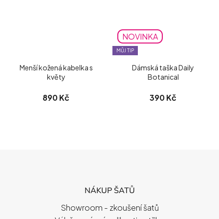
NOVINKA
MŮJ TIP
Menší kožená kabelka s
Dámská taška Daily
květy
Botanical
890 Kč
390 Kč
Z
Á
P
NÁKUP ŠATŮ
A
T
Showroom - zkoušení šatů