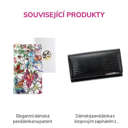
SOUVISEJÍCÍ PRODUKTY
Elegantní dámská
Dámská peněženka s
peněženka na patent
klopovým zapínáním z
lakované kůže černá