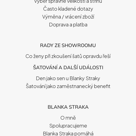
Í
Výběr správné velikosti a střihu
Často kladené dotazy
Výměna / vrácení zboží
Doprava a platba
RADY ZE SHOWROOMU
Co ženy při zkoušení šatů opravdu řeší
ŠATOVÁNÍ A DALŠÍ UDÁLOSTI
Den jako sen u Blanky Straky
Šatování jako zaměstnanecký benefit
BLANKA STRAKA
O mně
Spolupracujeme
Blanka Straka pomáhá