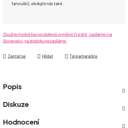
fanoušků, sledujte nás také.
Zboží je možné bez problémů vyměnit či vrátit, zasíláme i na
Slovensko, na dobírku nezasíláme.
Zeptat se
Hlídat
Tip kamarádce
Popis
Diskuze
Hodnocení