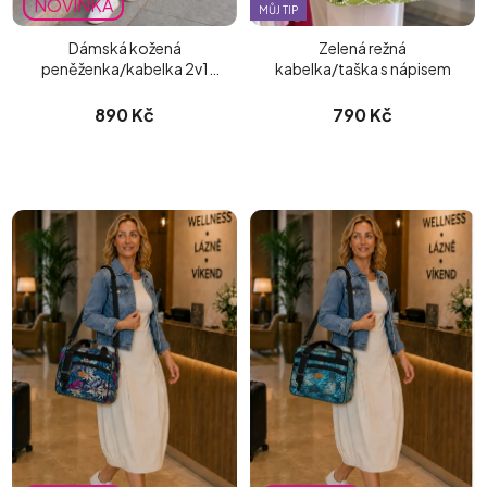
NOVINKA
MŮJ TIP
Dámská kožená
Zelená režná
peněženka/kabelka 2v1
kabelka/taška s nápisem
Akvarel
890 Kč
790 Kč