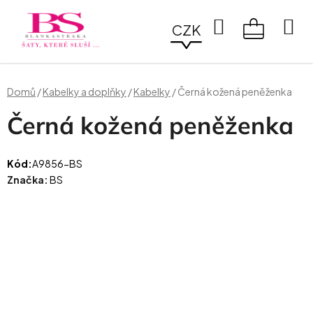
Přejít
na
Hledat
CZK
obsah
NÁKUPN
KOŠÍK
Domů
/
Kabelky a doplňky
/
Kabelky
/
Černá kožená peněženka
Černá kožená peněženka
Kód:
A9856-BS
Značka:
BS