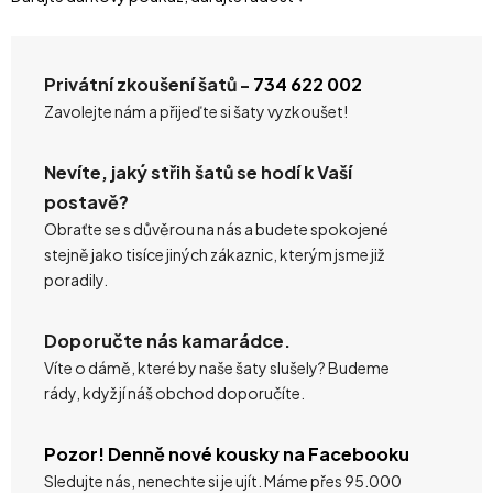
Privátní zkoušení šatů -
734 622 002
Zavolejte nám a přijeďte si šaty vyzkoušet!
Nevíte, jaký střih šatů se hodí k Vaší
postavě?
Obraťte se s důvěrou na nás a budete spokojené
stejně jako tisíce jiných zákaznic, kterým jsme již
poradily.
Doporučte nás kamarádce.
Víte o dámě, které by naše šaty slušely? Budeme
rády, když jí náš obchod doporučíte.
Pozor! Denně nové kousky na Facebooku
Sledujte nás, nenechte si je ujít. Máme přes 95.000