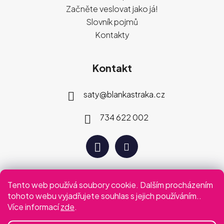
Začněte veslovat jako já!
Slovník pojmů
Kontakty
Kontakt
saty
@
blankastraka.cz
734 622 002
Tento web používá soubory cookie. Dalším procházením
Plaťte jak vám vyhovuje
tohoto webu vyjadřujete souhlas s jejich používáním..
Více informací
zde
.