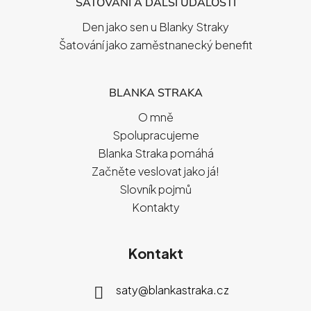
ŠATOVÁNÍ A DALŠÍ UDÁLOSTI
Den jako sen u Blanky Straky
Šatování jako zaměstnanecký benefit
BLANKA STRAKA
O mně
Spolupracujeme
Blanka Straka pomáhá
Začněte veslovat jako já!
Slovník pojmů
Kontakty
Kontakt
saty
@
blankastraka.cz