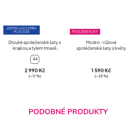
ZEŠTÍHLUJÍCÍ STŘIH
PLUS SIZE
POSLEDNÍ KUSY
Dlouhé společenské šaty s
Modro - růžové
krajkou a tylem tmavě
společenské šaty s květy
modré s květy
44
2 990 Kč
1 590 Kč
(–11 %)
(–23 %)
PODOBNÉ PRODUKTY