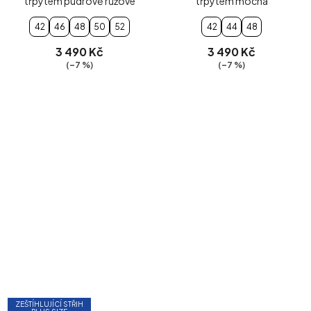
třpytem pudrově růžové
třpytem mocha
42
46
48
50
52
42
44
48
3 490 Kč
3 490 Kč
(–7 %)
(–7 %)
ZEŠTÍHLUJÍCÍ STŘIH