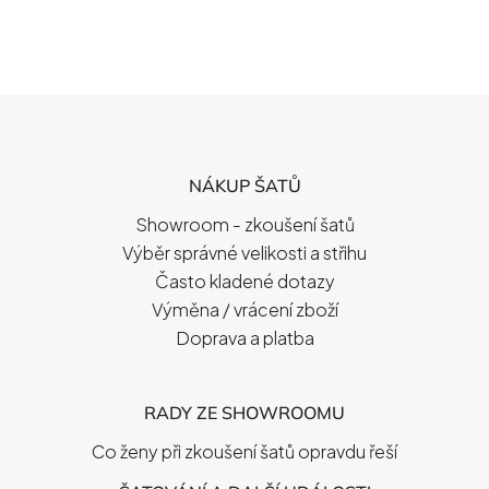
Z
Á
P
NÁKUP ŠATŮ
A
T
Showroom - zkoušení šatů
Í
Výběr správné velikosti a střihu
Často kladené dotazy
Výměna / vrácení zboží
Doprava a platba
RADY ZE SHOWROOMU
Co ženy při zkoušení šatů opravdu řeší