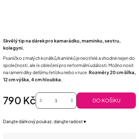
Skvělý tip na dárek pro kamarádku, maminku, sestru,
kolegyni.
Psaníčko z malých korálků/kamínků je neotřelé a vhodné nejen do
společnosti, ale i k oblečení pro neformální události. Možno nosit
na rameni díky delšímu řetízku nebo v ruce.
Rozměry 20 cm šířka,
12 cm výška, 4 cm hloubka.
790 Kč
DO KOŠÍKU
Měrná cena:
Darujte dárkový poukaz, darujte radost ♥️