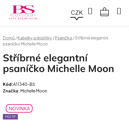
Přejít
na
Hledat
CZK
obsah
NÁKUPN
KOŠÍK
Domů
/
Kabelky a doplňky
/
Psaníčka
/
Stříbrné elegantní
psaníčko Michelle Moon
Stříbrné elegantní
psaníčko Michelle Moon
Kód:
A11340-BS
Značka:
Michelle Moon
NOVINKA
MŮJ TIP