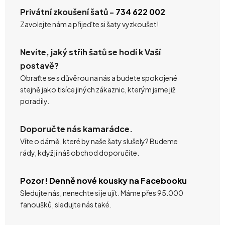
Privátní zkoušení šatů -
734 622 002
Zavolejte nám a přijeďte si šaty vyzkoušet!
Nevíte, jaký střih šatů se hodí k Vaší
postavě?
Obraťte se s důvěrou na nás a budete spokojené
stejně jako tisíce jiných zákaznic, kterým jsme již
poradily.
Doporučte nás kamarádce.
Víte o dámě, které by naše šaty slušely? Budeme
rády, když jí náš obchod doporučíte.
Pozor! Denně nové kousky na Facebooku
Sledujte nás, nenechte si je ujít. Máme přes 95.000
fanoušků, sledujte nás také.