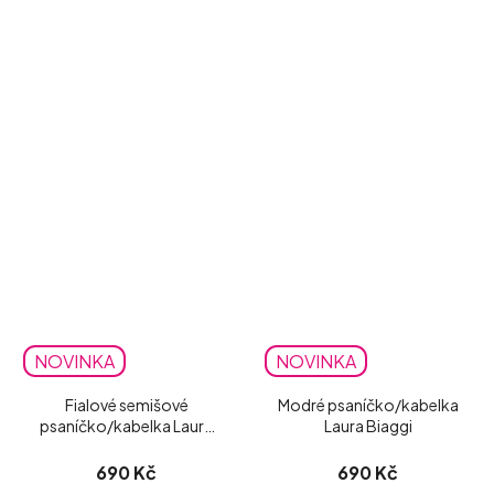
NOVINKA
NOVINKA
Fialové semišové
Modré psaníčko/kabelka
psaníčko/kabelka Laura
Laura Biaggi
Biaggi
690 Kč
690 Kč