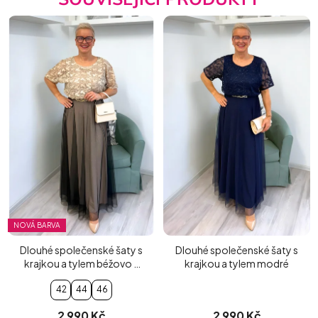
NOVÁ BARVA
Dlouhé společenské šaty s
Dlouhé společenské šaty s
krajkou a tylem béžovo -
krajkou a tylem modré
černé
42
44
46
2 990 Kč
2 990 Kč