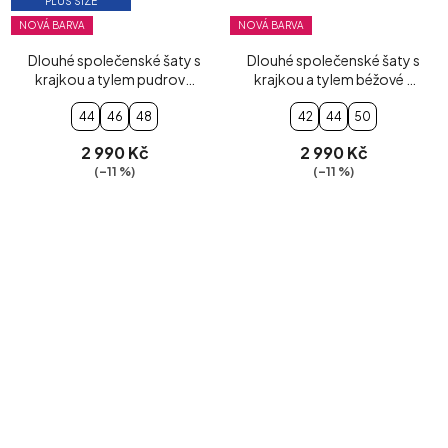
PLUS SIZE
NOVÁ BARVA
NOVÁ BARVA
Dlouhé společenské šaty s
Dlouhé společenské šaty s
krajkou a tylem pudrově
krajkou a tylem béžové s
růžové
černými květy
44
46
48
42
44
50
2 990 Kč
2 990 Kč
(–11 %)
(–11 %)