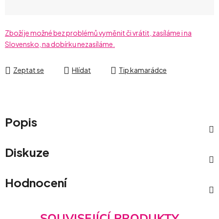
Zboží je možné bez problémů vyměnit či vrátit, zasíláme i na
Slovensko, na dobírku nezasíláme.
Zeptat se
Hlídat
Tip kamarádce
Popis
Diskuze
Hodnocení
SOUVISEJÍCÍ PRODUKTY