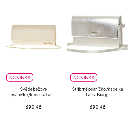
NOVINKA
NOVINKA
Světle béžové
Stříbrné psaníčko/kabelka
psaníčko/kabelka Laura
Laura Biaggi
Biaggi matné
690 Kč
690 Kč