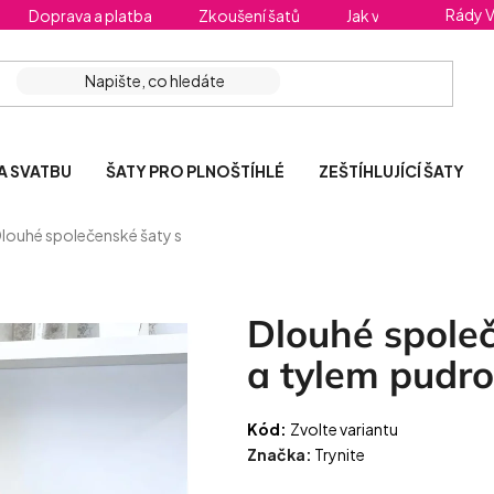
Rády 
Doprava a platba
Zkoušení šatů
Jak vybrat správnou 
A SVATBU
ŠATY PRO PLNOŠTÍHLÉ
ZEŠTÍHLUJÍCÍ ŠATY
louhé společenské šaty s
Dlouhé společ
a tylem pudr
Kód:
Zvolte variantu
Značka:
Trynite