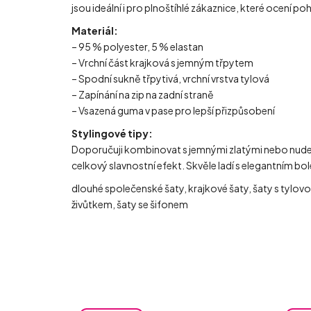
jsou ideální i pro plnoštíhlé zákaznice, které ocení poh
Materiál:
– 95 % polyester, 5 % elastan
– Vrchní část krajková s jemným třpytem
– Spodní sukně třpytivá, vrchní vrstva tylová
– Zapínání na zip na zadní straně
– Vsazená guma v pase pro lepší přizpůsobení
Stylingové tipy:
Doporučuji kombinovat s jemnými zlatými nebo nude d
celkový slavnostní efekt. Skvěle ladí s elegantním bo
dlouhé společenské šaty, krajkové šaty, šaty s tylovo
živůtkem, šaty se šifonem