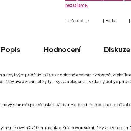
nezasíláme.
Zeptat se
Hlídat
Popis
Hodnocení
Diskuze
m a třpytivým podšitím působí noblesně a velmi slavnostně. Vrchní 
 třpytivá a vrchní lehký tyl – vytváří elegantní, vzdušný pohyb při c
či jiné významné společenské události. Hodí se tam, kde chcete působ
ickým krajkovým živůtkem a lehkou šifonovou sukní. Díky vsazené gumě