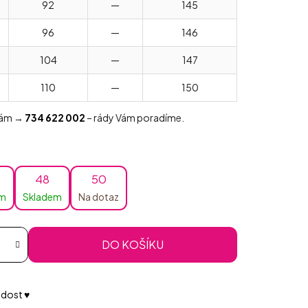
92
—
145
96
—
146
104
—
147
110
—
150
 nám →
734 622 002
– rády Vám poradíme.
48
50
em
Skladem
Na dotaz
DO KOŠÍKU
dost ♥️