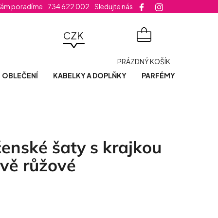
Vám poradíme
734 622 002
Sledujte nás
velikost šatů
CZK
NÁKUPNÍ
PRÁZDNÝ KOŠÍK
KOŠÍK
OBLEČENÍ
KABELKY A DOPLŇKY
PARFÉMY
POSLED
enské šaty s krajkou
ově růžové