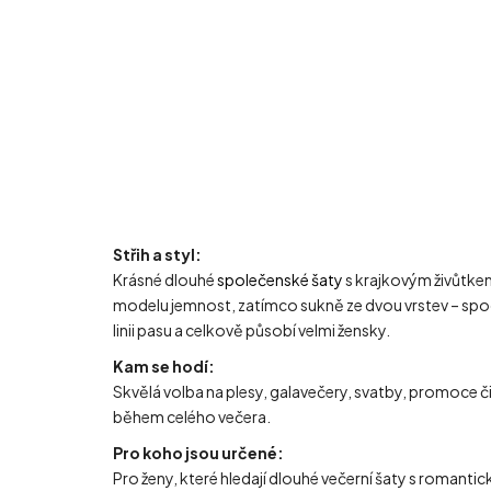
Střih a styl:
Krásné dlouhé
společenské šaty
s krajkovým živůtke
modelu jemnost, zatímco sukně ze dvou vrstev – spodní
linii pasu a celkově působí velmi žensky.
Kam se hodí:
Skvělá volba na plesy, galavečery, svatby, promoce 
během celého večera.
Pro koho jsou určené:
Pro ženy, které hledají dlouhé večerní šaty s romant