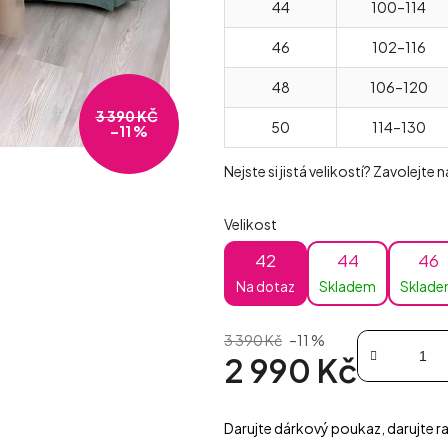
44
100–114
46
102–116
48
106–120
3 390 KČ
50
114–130
–11 %
Nejste si jistá velikostí? Zavolejte
Velikost
42
44
46
Na dotaz
Skladem
Sklad
3 390 Kč
–11 %
2 990 Kč
Měrná cena:
Darujte dárkový poukaz, darujte ra