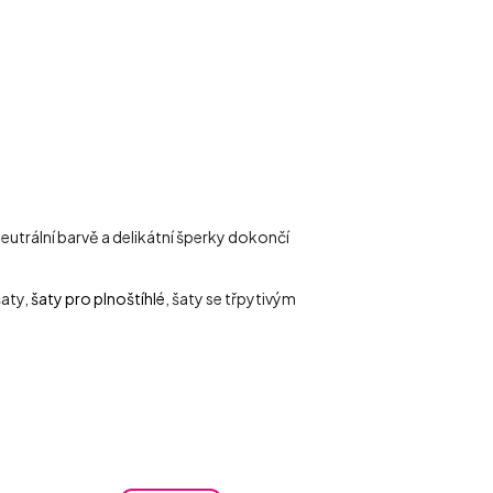
utrální barvě a delikátní šperky dokončí
šaty,
šaty pro plnoštíhlé
, šaty se třpytivým