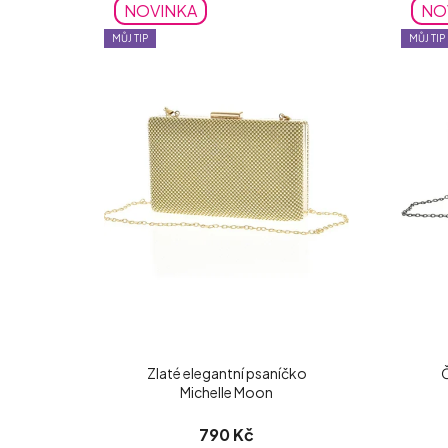
NOVINKA
NO
MŮJ TIP
MŮJ TIP
Zlaté elegantní psaníčko
Č
Michelle Moon
790 Kč