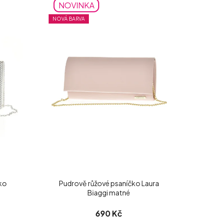
NOVINKA
NOVÁ BARVA
čko
Pudrově růžové psaníčko Laura
Biaggi matné
690 Kč