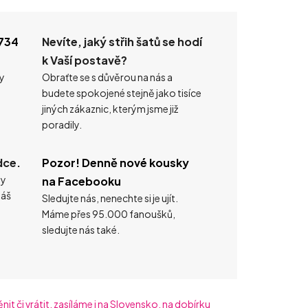
734
Nevíte, jaký střih šatů se hodí
k Vaší postavě?
ty
Obraťte se s důvěrou na nás a
budete spokojené stejně jako tisíce
jiných zákaznic, kterým jsme již
poradily.
dce.
Pozor! Denně nové kousky
ty
na Facebooku
náš
Sledujte nás, nenechte si je ujít.
Máme přes 95.000 fanoušků,
sledujte nás také.
t či vrátit, zasíláme i na Slovensko, na dobírku