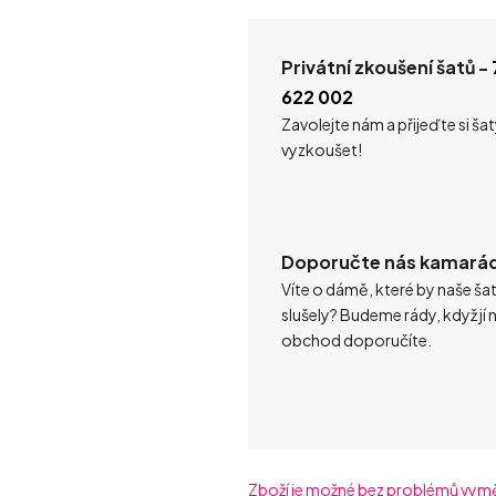
Privátní zkoušení šatů -
622 002
Zavolejte nám a přijeďte si ša
vyzkoušet!
Doporučte nás kamará
Víte o dámě, které by naše ša
slušely? Budeme rády, když jí 
obchod doporučíte.
Zboží je možné bez problémů vyměni