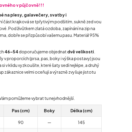
čovného v půjčovně!!!
 na plesy, galavečery, svatby i
í část krajková se tpřytivým podšitím, sukně zed vou
ylové. Pod živůtkem zlatá ozdoba, zapínání na zip na
uma, dobře se přizpůsobí vašemu pasu. Materiál 95%
ech
46–54
doporučujeme objednat
dvě velikosti
.
íly v proporcích (prsa, pas, boky i výška postavy) jsou
 si v klidu vyzkoušíte, které šaty sedí nejlépe, a druhý
p zákaznice velmi oceňují a výrazně zvyšuje jistotu
ády Vám pomůžeme vybrat tu nejvhodnější.
Pas (cm)
Boky
Délka (cm)
90
—
145