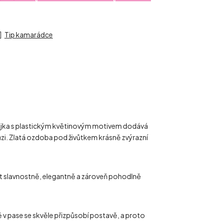
Tip kamarádce
krajka s plastickým květinovým motivem dodává
hůzi. Zlatá ozdoba pod živůtkem krásně zvýrazní
it slavnostně, elegantně a zároveň pohodlně
 v pase se skvěle přizpůsobí postavě, a proto