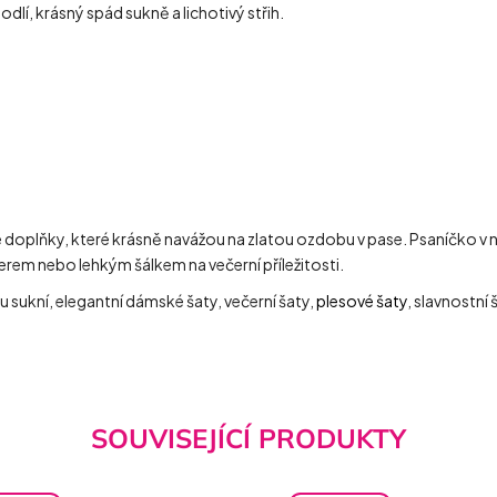
odlí, krásný spád sukně a lichotivý střih.
oplňky, které krásně navážou na zlatou ozdobu v pase. Psaníčko v ne
lerem nebo lehkým šálkem na večerní příležitosti.
u sukní, elegantní dámské šaty, večerní šaty,
plesové šaty
, slavnostní 
SOUVISEJÍCÍ PRODUKTY