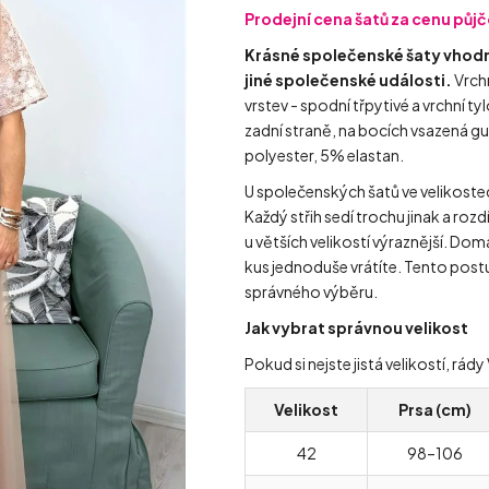
Prodejní cena šatů za cenu půj
Krásné
společenské
šaty
vhodné
jiné
společenské
události.
Vrchn
vrstev - spodní třpytivé a vrchní t
zadní straně, na bocích vsazená g
polyester, 5% elastan.
U společenských šatů ve velikost
Každý střih sedí trochu jinak a rozd
u větších velikostí výraznější. Doma
kus jednoduše vrátíte. Tento postu
správného výběru.
Jak vybrat správnou velikost
Pokud si nejste jistá velikostí, r
Velikost
Prsa (cm)
42
98–106