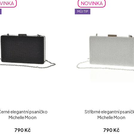
VINKA
NOVINKA
MŮJ TIP
erné elegantní psaníčko
Stříbrné elegantní psaní
Michelle Moon
Michelle Moon
790 Kč
790 Kč