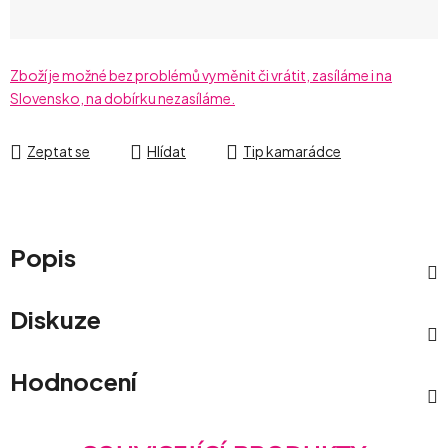
Zboží je možné bez problémů vyměnit či vrátit, zasíláme i na
Slovensko, na dobírku nezasíláme.
Zeptat se
Hlídat
Tip kamarádce
Popis
Diskuze
Hodnocení