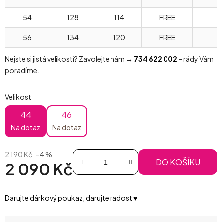
54
128
114
FREE
56
134
120
FREE
Nejste si jistá velikostí? Zavolejte nám →
734 622 002
– rády Vám
poradíme.
Velikost
44
46
Na dotaz
Na dotaz
2 190 Kč
–4 %
DO KOŠÍKU
2 090 Kč
Měrná cena:
Darujte dárkový poukaz, darujte radost ♥️