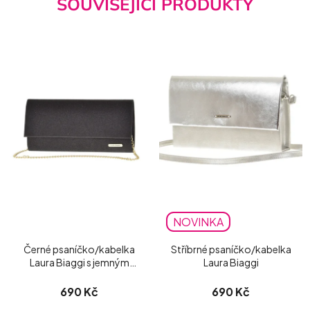
SOUVISEJÍCÍ PRODUKTY
NOVINKA
Černé psaníčko/kabelka
Stříbrné psaníčko/kabelka
Laura Biaggi s jemným
Laura Biaggi
třpytem
690 Kč
690 Kč