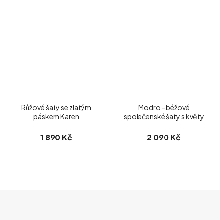
Růžové šaty se zlatým
Modro - béžové
páskem Karen
společenské šaty s květy
1 890 Kč
2 090 Kč
Z
Á