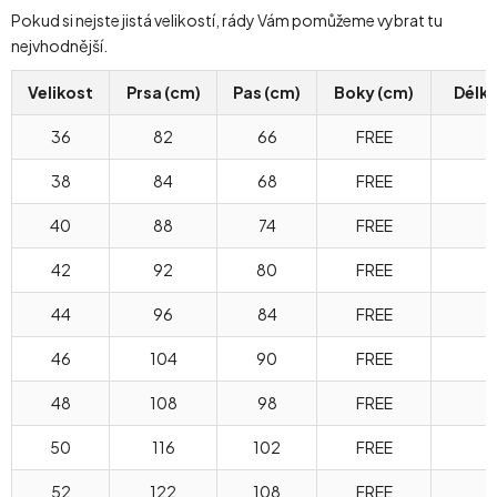
Pokud si nejste jistá velikostí, rády Vám pomůžeme vybrat tu
nejvhodnější.
Velikost
Prsa (cm)
Pas (cm)
Boky (cm)
Délka
36
82
66
FREE
38
84
68
FREE
40
88
74
FREE
42
92
80
FREE
44
96
84
FREE
46
104
90
FREE
48
108
98
FREE
50
116
102
FREE
52
122
108
FREE