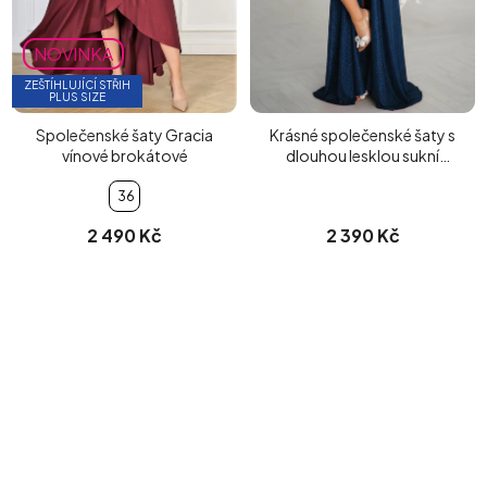
NOVINKA
ZEŠTÍHLUJÍCÍ STŘIH
PLUS SIZE
Společenské šaty Gracia
Krásné společenské šaty s
vínové brokátové
dlouhou lesklou sukní
modré
36
2 490 Kč
2 390 Kč