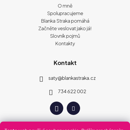
O mně
Spolupracujeme
Blanka Straka pomáhá
Začněte veslovat jako já!
Slovník pojmů
Kontakty
Kontakt
saty
@
blankastraka.cz
734 622 002