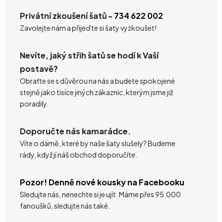
Privátní zkoušení šatů -
734 622 002
Zavolejte nám a přijeďte si šaty vyzkoušet!
Nevíte, jaký střih šatů se hodí k Vaší
postavě?
Obraťte se s důvěrou na nás a budete spokojené
stejně jako tisíce jiných zákaznic, kterým jsme již
poradily.
Doporučte nás kamarádce.
Víte o dámě, které by naše šaty slušely? Budeme
rády, když jí náš obchod doporučíte.
Pozor! Denně nové kousky na Facebooku
Sledujte nás, nenechte si je ujít. Máme přes 95.000
fanoušků, sledujte nás také.