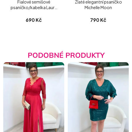
Fialové semišové
Zlaté elegantní psaníčko
psaníčko/kabelka Laura
Michelle Moon
Biaggi
690 Kč
790 Kč
PODOBNÉ PRODUKTY