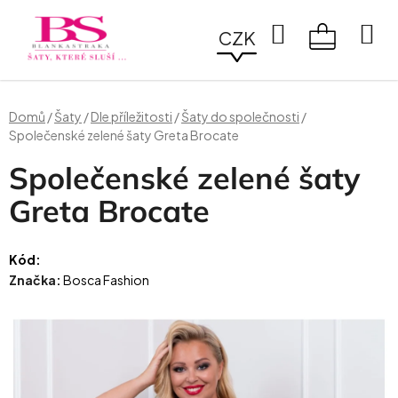
Přejít
na
Hledat
CZK
obsah
NÁKUPN
KOŠÍK
Domů
/
Šaty
/
Dle příležitosti
/
Šaty do společnosti
/
Společenské zelené šaty Greta Brocate
Společenské zelené šaty
Greta Brocate
Kód:
Značka:
Bosca Fashion