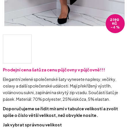
2 190
KČ
–4 %
Prodejní cena šatů za cenu půjčovny v půjčovně!!!
Elegantní zelené společenské šaty vynesete na plesy, večírky,
oslavy a další společenské události. Mají překřížený výstřih,
volánovou sukni, zapínání na skrytý zip vzadu. Součástí šatů je
pásek. Materiál: 70% polyester, 25%viskóza, 5% elastan.
Doporučujeme se řídit mírami v tabulce velikostí a zvolit
spíše o číslo větší velikost, než obvykle nosíte.
Jak vybrat správnou velikost