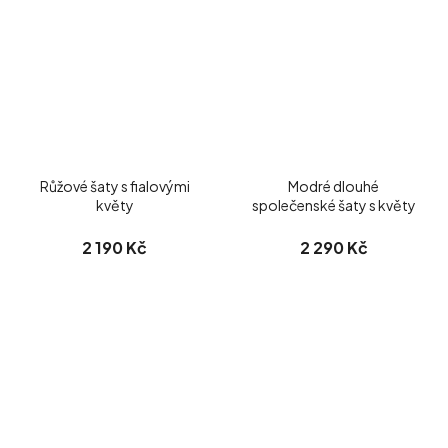
Růžové šaty s fialovými
Modré dlouhé
květy
společenské šaty s květy
2 190 Kč
2 290 Kč