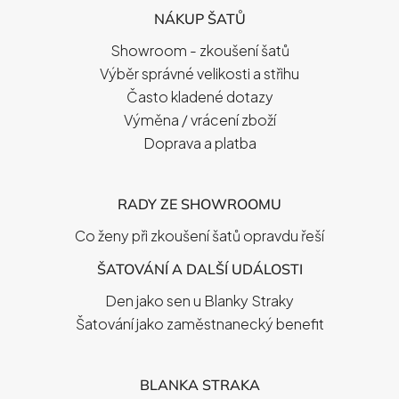
P
NÁKUP ŠATŮ
A
T
Showroom - zkoušení šatů
Í
Výběr správné velikosti a střihu
Často kladené dotazy
Výměna / vrácení zboží
Doprava a platba
RADY ZE SHOWROOMU
Co ženy při zkoušení šatů opravdu řeší
ŠATOVÁNÍ A DALŠÍ UDÁLOSTI
Den jako sen u Blanky Straky
Šatování jako zaměstnanecký benefit
BLANKA STRAKA