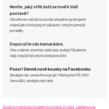
Nevíte, jaký střih šatů se hodí k Vaší
postavě?
Obraťte se s důvěrou na nás a budete spokojené
stejně jako tisíce jiných zákaznic, kterým jsme již
poradily.
Doporučte nás kamarádce.
Víte o dámě, které by naše šaty slušely? Budeme
rády, když jí náš obchod doporučíte.
Pozor! Denně nové kousky na Facebooku
Sledujte nás, nenechte si je ujít. Máme přes 95.000
fanoušků, sledujte nás také.
Zboží je možné bez problémů vyměnit či vrátit, zasíláme i na