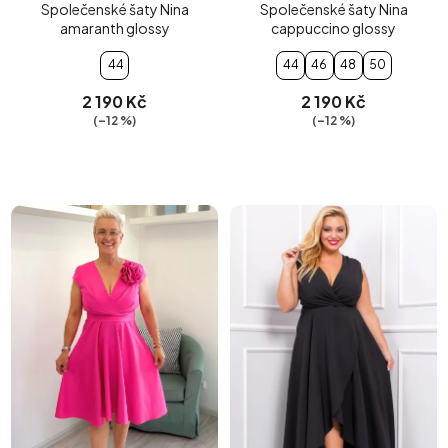
Společenské šaty Nina
Společenské šaty Nina
amaranth glossy
cappuccino glossy
44
44
46
48
50
2 190 Kč
2 190 Kč
(–12 %)
(–12 %)