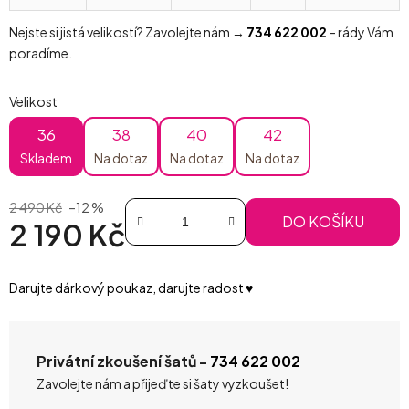
Nejste si jistá velikostí? Zavolejte nám →
734 622 002
– rády Vám
poradíme.
Velikost
36
38
40
42
Skladem
Na dotaz
Na dotaz
Na dotaz
2 490 Kč
–12 %
DO KOŠÍKU
2 190 Kč
Měrná cena:
Darujte dárkový poukaz, darujte radost ♥️
Privátní zkoušení šatů -
734 622 002
Zavolejte nám a přijeďte si šaty vyzkoušet!