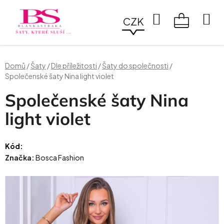
Přejít
na
Hledat
CZK
obsah
NÁKUPN
KOŠÍK
Domů
/
Šaty
/
Dle příležitosti
/
Šaty do společnosti
/
Společenské šaty Nina light violet
Společenské šaty Nina
light violet
Kód:
Značka:
Bosca Fashion