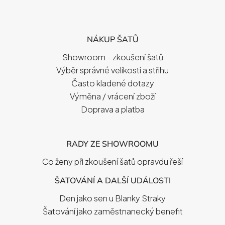
Z
Á
P
NÁKUP ŠATŮ
A
T
Showroom - zkoušení šatů
Í
Výběr správné velikosti a střihu
Často kladené dotazy
Výměna / vrácení zboží
Doprava a platba
RADY ZE SHOWROOMU
Co ženy při zkoušení šatů opravdu řeší
ŠATOVÁNÍ A DALŠÍ UDÁLOSTI
Den jako sen u Blanky Straky
Šatování jako zaměstnanecký benefit