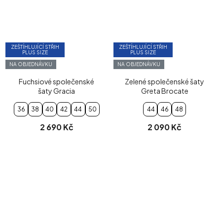
ZEŠTÍHLUJÍCÍ STŘIH
ZEŠTÍHLUJÍCÍ STŘIH
PLUS SIZE
PLUS SIZE
NA OBJEDNÁVKU
NA OBJEDNÁVKU
Fuchsiové společenské
Zelené společenské šaty
šaty Gracia
Greta Brocate
36
38
40
42
44
50
44
46
48
2 690 Kč
2 090 Kč