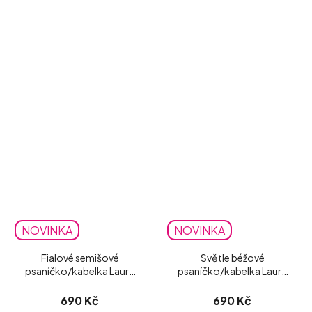
NOVINKA
NOVINKA
Fialové semišové
Světle béžové
psaníčko/kabelka Laura
psaníčko/kabelka Laura
Biaggi
Biaggi matné
690 Kč
690 Kč