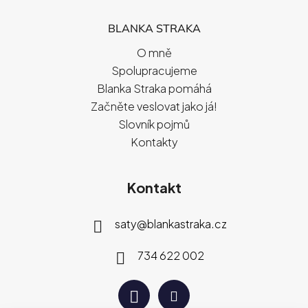
BLANKA STRAKA
O mně
Spolupracujeme
Blanka Straka pomáhá
Začněte veslovat jako já!
Slovník pojmů
Kontakty
Kontakt
saty
@
blankastraka.cz
734 622 002