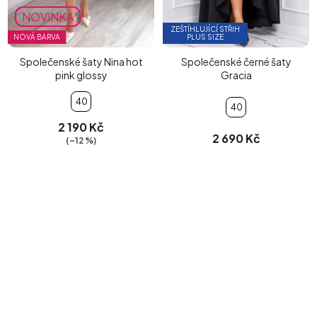
NOVINKA
ZEŠTÍHLUJÍCÍ STŘIH
NOVÁ BARVA
PLUS SIZE
Společenské šaty Nina hot
Společenské černé šaty
pink glossy
Gracia
40
40
2 190 Kč
2 690 Kč
(–12 %)