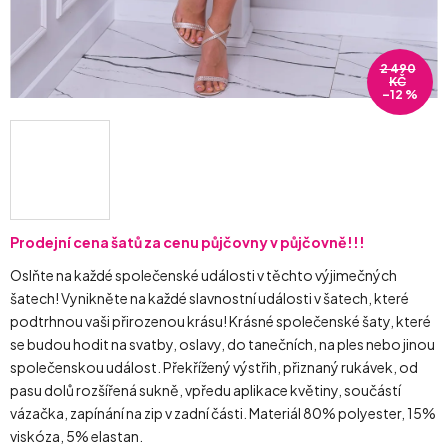
2 490
KČ
–12 %
Prodejní cena šatů za cenu půjčovny v půjčovně!!!
Oslňte na každé společenské události v těchto výjimečných
šatech! Vynikněte na každé slavnostní události v šatech, které
podtrhnou vaši přirozenou krásu! Krásné společenské šaty, které
se budou hodit na svatby, oslavy, do tanečních, na ples nebo jinou
společenskou událost. Překřížený výstřih, přiznaný rukávek, od
pasu dolů rozšířená sukně, vpředu aplikace květiny, součástí
vázačka, zapínání na zip v zadní části. Materiál 80% polyester, 15%
viskóza, 5% elastan.