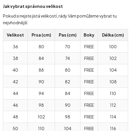
Jak vybrat správnou velikost
Pokud si nejste jistá velikostí, rády Vám pomůžeme vybrat tu
nejvhodnější.
Velikost
Prsa (cm)
Pas (cm)
Boky
Délka (cm)
36
80
70
FREE
100
38
84
74
FREE
102
40
88
80
FREE
104
42
90
82
FREE
108
44
94
84
FREE
110
46
98
90
FREE
112
48
102
98
FREE
114
50
110
104
FREE
116