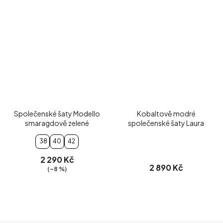
Společenské šaty Modello
Kobaltově modré
smaragdově zelené
společenské šaty Laura
38
40
42
2 290 Kč
2 890 Kč
(–8 %)