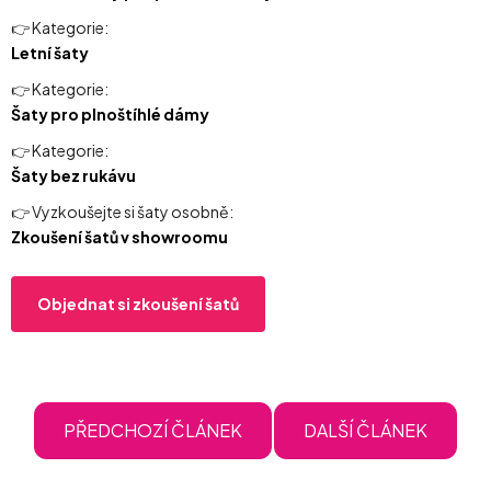
👉 Kategorie:
Letní šaty
👉 Kategorie:
Šaty pro plnoštíhlé dámy
👉 Kategorie:
Šaty bez rukávu
👉 Vyzkoušejte si šaty osobně:
Zkoušení šatů v showroomu
Objednat si zkoušení šatů
PŘEDCHOZÍ ČLÁNEK
DALŠÍ ČLÁNEK