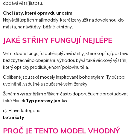
dodává větší jistotu.
Chci šaty, které opravdu unosím
Největší úspěch mají modely, které lze využít na dovolenou, do
města, na návštěvy i běžné letní dny.
JAKÉ STŘIHY FUNGUJÍ NEJLÉPE
Velmi dobře fungují dlouhé splývavé střihy, které kopírují postavu
bez zbytečného obepínání. Výhodou bývá také véčkový výstřih,
který opticky prodlužuje horní polovinu těla.
Oblíbené jsou také modely inspirované boho stylem. Ty působí
uvolněně, vzdušně a současně velmi žensky.
Ženám s výraznějším bříškem často doporučujeme prostudovat
také článek
Typ postavy jablko
.
👉 Hlavní kategorie:
Letní šaty
PROČ JE TENTO MODEL VHODNÝ