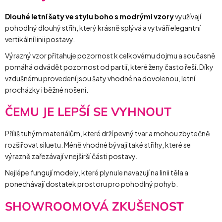
Dlouhé letní šaty ve stylu boho s modrými vzory
využívají
pohodlný dlouhý střih, který krásně splývá a vytváří elegantní
vertikální linii postavy.
Výrazný vzor přitahuje pozornost k celkovému dojmu a současně
pomáhá odvádět pozornost od partií, které ženy často řeší. Díky
vzdušnému provedení jsou šaty vhodné na dovolenou, letní
procházky i běžné nošení.
ČEMU JE LEPŠÍ SE VYHNOUT
Příliš tuhým materiálům, které drží pevný tvar a mohou zbytečně
rozšiřovat siluetu. Méně vhodné bývají také střihy, které se
výrazně zařezávají v nejširší části postavy.
Nejlépe fungují modely, které plynule navazují na linii těla a
ponechávají dostatek prostoru pro pohodlný pohyb.
SHOWROOMOVÁ ZKUŠENOST