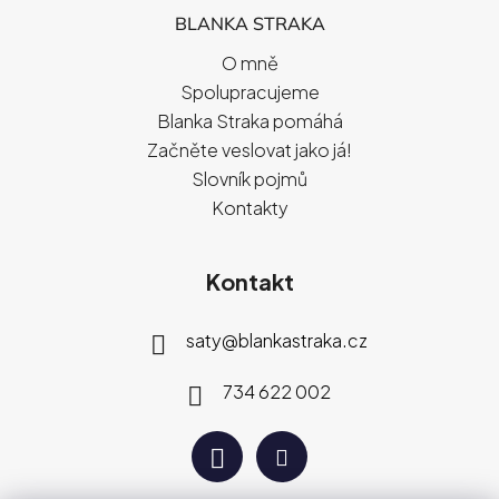
BLANKA STRAKA
O mně
Spolupracujeme
Blanka Straka pomáhá
Začněte veslovat jako já!
Slovník pojmů
Kontakty
Kontakt
saty
@
blankastraka.cz
734 622 002