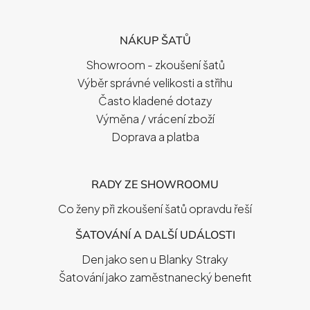
Á
P
NÁKUP ŠATŮ
A
T
Showroom - zkoušení šatů
Í
Výběr správné velikosti a střihu
Často kladené dotazy
Výměna / vrácení zboží
Doprava a platba
RADY ZE SHOWROOMU
Co ženy při zkoušení šatů opravdu řeší
ŠATOVÁNÍ A DALŠÍ UDÁLOSTI
Den jako sen u Blanky Straky
Šatování jako zaměstnanecký benefit