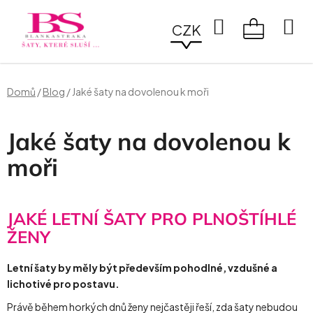
Přejít
na
Hledat
CZK
obsah
NÁKUPN
KOŠÍK
Domů
/
Blog
/
Jaké šaty na dovolenou k moři
Jaké šaty na dovolenou k
moři
JAKÉ LETNÍ ŠATY PRO PLNOŠTÍHLÉ
ŽENY
Letní šaty by měly být především pohodlné, vzdušné a
lichotivé pro postavu.
Právě během horkých dnů ženy nejčastěji řeší, zda šaty nebudou