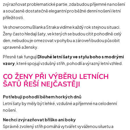
zvýrazňovat problematické partie, zda budou příjemné na nošení
a současně dostatečně elegantní pro běžné denní nošení i letní
příležitosti.
Ve showroomu Blanka Straka vidíme každý rok stejnou situaci.
Ženy často hledají šaty, ve kterých se budou cítit pohodlně celý
den, nebudou je omezovat v pohybu a zároveň budou působit
upraveně a žensky.
Přesně tak fungují
Dlouhé letní šaty ve stylu boho s modrými
vzory
, které spojují vzdušný střih, pohodlí a výrazný letní vzhled.
CO ŽENY PŘI VÝBĚRU LETNÍCH
ŠATŮ ŘEŠÍ NEJČASTĚJI
Potřebuji pohodlí během horkých dnů
Letní šaty by měly být lehké, vzdušné a příjemné na celodenní
nošení.
Nechci zvýrazňovat bříško ani boky
Správně zvolený střih pomáhá vytvářet vyváženou siluetu a