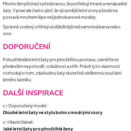
Mnoho žen přichází s představou, že potřebují tmavé a nenápadné
šaty. V praxi ale často zjistí, že výraznější letní vzory působí na
postavě mnohem lépe než jednobarevné modely.
Správně zvolený střih bývá důležitější než samotná barva nebo
vzor.
DOPORUČENÍ
Pokud hledáte letní šaty pro plnoštíhlou postavu, zaměřte se
především na pohodlí, vzdušnost a střih. Právě tyto vlastnosti
rozhodují o tom, zda budou šaty skutečně oblíbenou součástí
letního šatníku.
DALŠÍ INSPIRACE
👉 Doporučený model:
Dlouhé letní šaty ve stylu boho s modrými vzory
👉 Hlavní článek:
Jaké letní šaty pro plnoštíhlé ženy