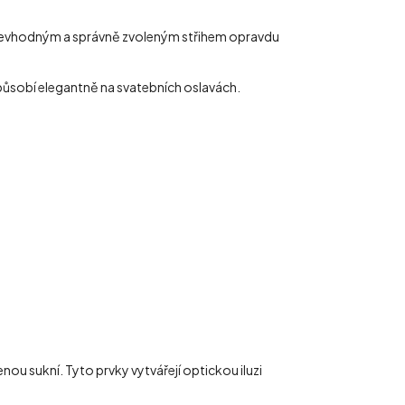
 nevhodným a správně zvoleným střihem opravdu
 působí elegantně na svatebních oslavách.
u sukní. Tyto prvky vytvářejí optickou iluzi