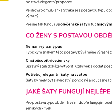
postavě elegantní proporce.
Ve showroomu Blanka Straka se s postavou typu obdé
výrazný.
Přesně tak fungují
Společenské šaty s fuchsiovými
CO ŽENY S POSTAVOU OBDÉL
Nemám výrazný pas
Typickým znakem této postavy bývá méně výrazné zú
Chci působit více žensky
Správný střih dokáže vytvořit iluzi křivek a dodat p
Potřebuji elegantní šaty na svatbu
Šaty by měly být slavnostní, pohodlné a současně li
JAKÉ ŠATY FUNGUJÍ NEJLÉPE
Pro postavu typu obdélník velmi dobře fungují model
ženských křivek.