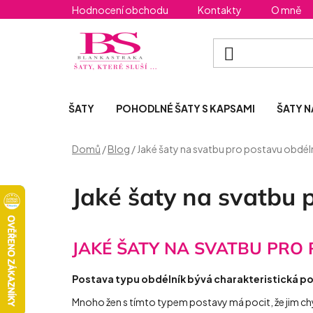
Přejít
Hodnocení obchodu
Kontakty
O mně
na
obsah
ŠATY
POHODLNÉ ŠATY S KAPSAMI
ŠATY N
Domů
/
Blog
/
Jaké šaty na svatbu pro postavu obdél
Jaké šaty na svatbu 
JAKÉ ŠATY NA SVATBU PRO
Postava typu obdélník bývá charakteristická p
Mnoho žen s tímto typem postavy má pocit, že jim chyb