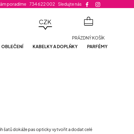
Vám poradíme
734 622 002
Sledujte nás
velikost šatů
CZK
NÁKUPNÍ
PRÁZDNÝ KOŠÍK
KOŠÍK
OBLEČENÍ
KABELKY A DOPLŇKY
PARFÉMY
POSLED
ih šatů dokáže pas opticky vytvořit a dodat celé