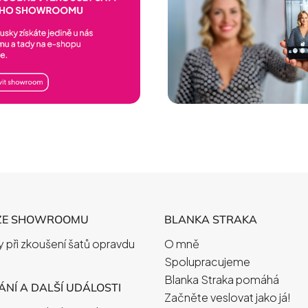
ZE SHOWROOMU
BLANKA STRAKA
 při zkoušení šatů opravdu
O mně
Spolupracujeme
Blanka Straka pomáhá
NÍ A DALŠÍ UDÁLOSTI
Začněte veslovat jako já!