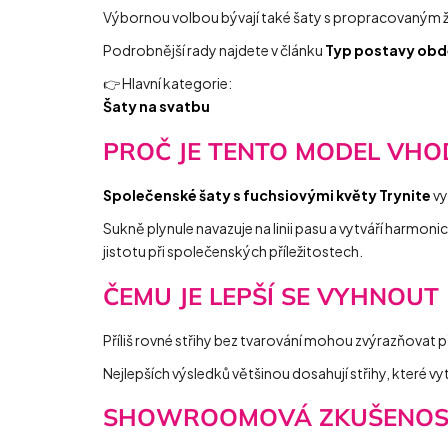
Výbornou volbou bývají také šaty s propracovaným živ
Podrobnější rady najdete v článku
Typ postavy obd
👉 Hlavní kategorie:
Šaty na svatbu
PROČ JE TENTO MODEL VHO
Společenské šaty s fuchsiovými květy Trynite
vy
Sukně plynule navazuje na linii pasu a vytváří harmo
jistotu při společenských příležitostech.
ČEMU JE LEPŠÍ SE VYHNOUT
Příliš rovné střihy bez tvarování mohou zvýrazňovat p
Nejlepších výsledků většinou dosahují střihy, které vy
SHOWROOMOVÁ ZKUŠENOS