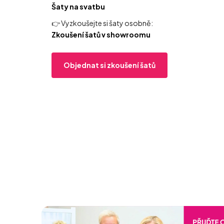
Šaty na svatbu
👉 Vyzkoušejte si šaty osobně:
Zkoušení šatů v showroomu
Objednat si zkoušení šatů