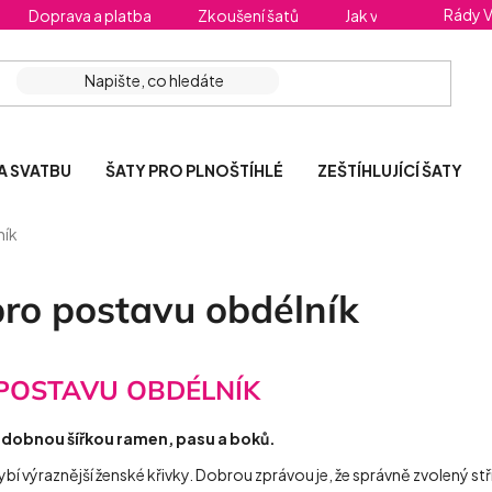
Rády 
Doprava a platba
Zkoušení šatů
Jak vybrat správnou 
A SVATBU
ŠATY PRO PLNOŠTÍHLÉ
ZEŠTÍHLUJÍCÍ ŠATY
ník
pro postavu obdélník
 POSTAVU OBDÉLNÍK
odobnou šířkou ramen, pasu a boků.
í výraznější ženské křivky. Dobrou zprávou je, že správně zvolený stř