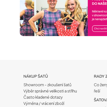
Z
Á
NÁKUP ŠATŮ
RADY 
P
Showroom - zkoušení šatů
Co ženy
A
Výběr správné velikosti a střihu
řeší
T
Často kladené dotazy
Í
ŠATOVÁ
Výměna / vrácení zboží