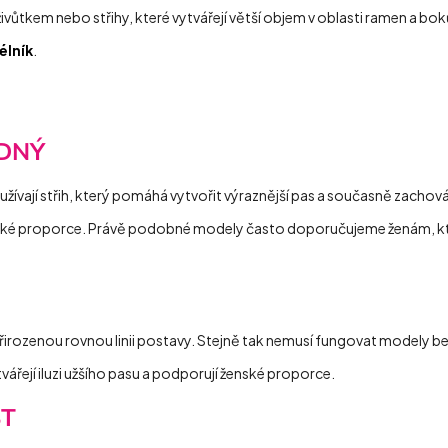
ůtkem nebo střihy, které vytvářejí větší objem v oblasti ramen a boků
élník
.
DNÝ
užívají střih, který pomáhá vytvořit výraznější pas a současně zachová
nické proporce. Právě podobné modely často doporučujeme ženám, kter
řirozenou rovnou linii postavy. Stejně tak nemusí fungovat modely bez
tvářejí iluzi užšího pasu a podporují ženské proporce.
T