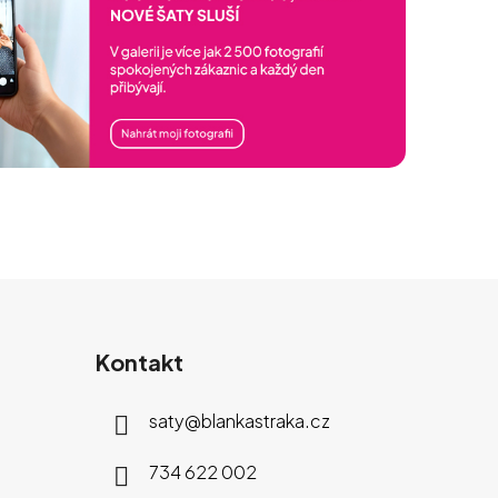
Kontakt
saty
@
blankastraka.cz
734 622 002