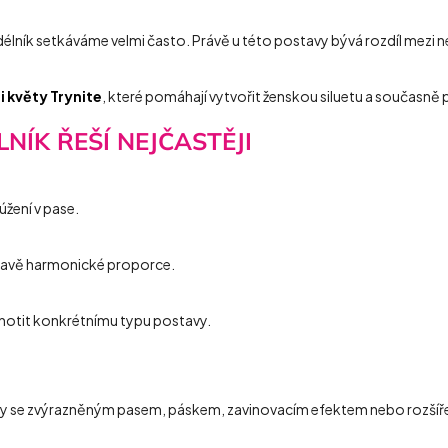
lník setkáváme velmi často. Právě u této postavy bývá rozdíl mezi
 květy Trynite
, které pomáhají vytvořit ženskou siluetu a současně
NÍK ŘEŠÍ NEJČASTĚJI
žení v pase.
ostavě harmonické proporce.
chotit konkrétnímu typu postavy.
y se zvýrazněným pasem, páskem, zavinovacím efektem nebo rozšířeno