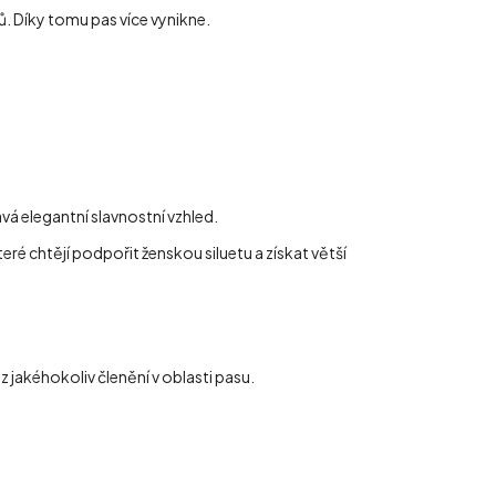
. Díky tomu pas více vynikne.
vá elegantní slavnostní vzhled.
é chtějí podpořit ženskou siluetu a získat větší
 jakéhokoliv členění v oblasti pasu.