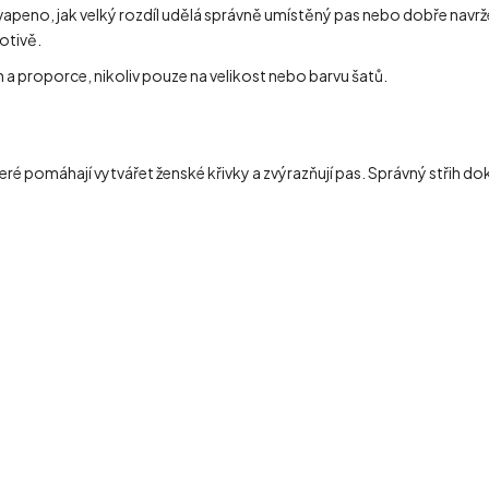
peno, jak velký rozdíl udělá správně umístěný pas nebo dobře navržen
otivě.
a proporce, nikoliv pouze na velikost nebo barvu šatů.
ré pomáhají vytvářet ženské křivky a zvýrazňují pas. Správný střih do