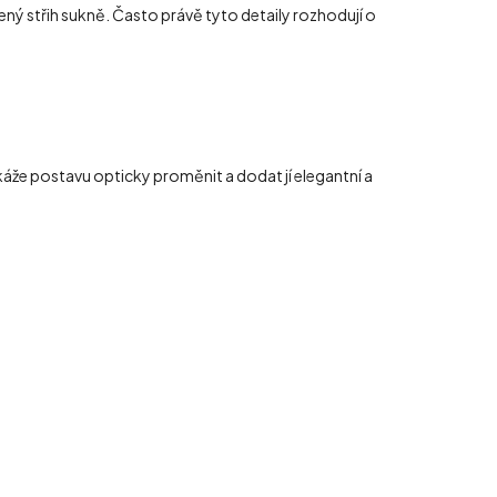
ý střih sukně. Často právě tyto detaily rozhodují o
káže postavu opticky proměnit a dodat jí elegantní a