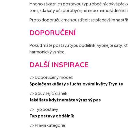
Mnoho zákaznic s postavou typu obdélník bývá překva
tom, zda šaty působí obyčejně nebo mimořádně lich
Proto doporučujeme soustředit se především na střih 
DOPORUČENÍ
Pokud máte postavu typu obdélník, vybírejte šaty, kte
harmonický vzhled.
DALŠÍ INSPIRACE
👉 Doporučený model:
Společenské šaty s fuchsiovými květy Trynite
👉 Související článek:
Jaké šaty když nemáte výrazný pas
👉 Typ postavy:
Typ postavy obdélník
👉 Hlavní kategorie: