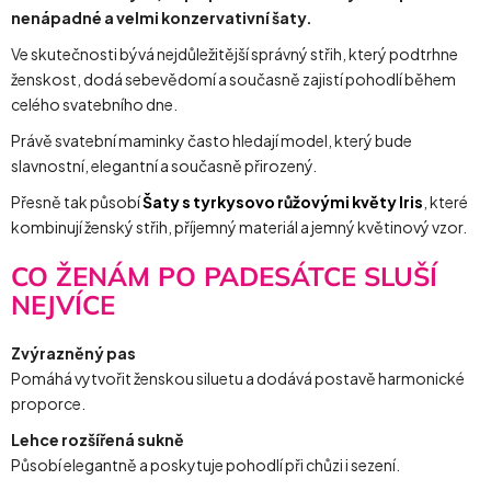
nenápadné a velmi konzervativní šaty.
Ve skutečnosti bývá nejdůležitější správný střih, který podtrhne
ženskost, dodá sebevědomí a současně zajistí pohodlí během
celého svatebního dne.
Právě svatební maminky často hledají model, který bude
slavnostní, elegantní a současně přirozený.
Přesně tak působí
Šaty s tyrkysovo růžovými květy Iris
, které
kombinují ženský střih, příjemný materiál a jemný květinový vzor.
CO ŽENÁM PO PADESÁTCE SLUŠÍ
NEJVÍCE
Zvýrazněný pas
Pomáhá vytvořit ženskou siluetu a dodává postavě harmonické
proporce.
Lehce rozšířená sukně
Působí elegantně a poskytuje pohodlí při chůzi i sezení.