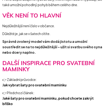
také umožní pohodlný pohyb během celého dne.
VĚK NENÍ TO HLAVNÍ
Nejdůležitější není číslo v občance.
Důležité je, jak se v šatech cítíte.
Správně zvolený model vám dodá jistotu a umožní
soustředit se na to nejdůležitější – užít si svatbu svého syna
nebo dcery naplno.
DALŠÍ INSPIRACE PRO SVATEBNÍ
MAMINKY
👉 Základní průvodce:
Jak vybrat šaty pro svatební maminku
👉 Předchozí článek:
Jaké šaty pro svatební maminku, pokud chcete zakrýt
bříško