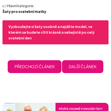
👉 Hlavní kategorie:
Šaty pro svatební matky
Vyzkoušejte si šaty osobně a najděte model, ve
kterém se budete cítit krásně a sebejistě po celý
svatební den
PŘEDCHOZÍ ČLÁNEK
DALŠÍ ČLÁNEK