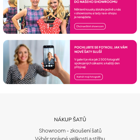
Z
Á
P
NÁKUP ŠATŮ
A
T
Showroom - zkoušení šatů
Í
Výběr správné velikosti a střihu