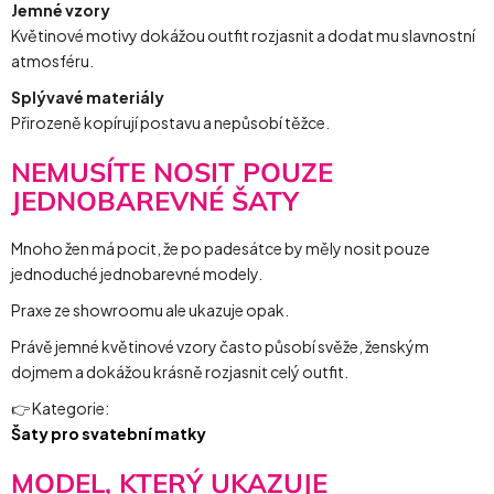
Jemné vzory
Květinové motivy dokážou outfit rozjasnit a dodat mu slavnostní
atmosféru.
Splývavé materiály
Přirozeně kopírují postavu a nepůsobí těžce.
NEMUSÍTE NOSIT POUZE
JEDNOBAREVNÉ ŠATY
Mnoho žen má pocit, že po padesátce by měly nosit pouze
jednoduché jednobarevné modely.
Praxe ze showroomu ale ukazuje opak.
Právě jemné květinové vzory často působí svěže, ženským
dojmem a dokážou krásně rozjasnit celý outfit.
👉 Kategorie:
Šaty pro svatební matky
MODEL, KTERÝ UKAZUJE