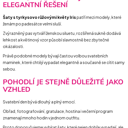
ELEGANTNÍ ŘEŠENÍ
Šaty s tyrkysovo růžovými květy Iris
patří mezi modely, které
ženám po padesátce velmi sluší.
Zvýrazněný pas vytváří ženskou siluetu, rozšířená sukně dodává
lehkost a květinový vzor působí slavnostně bez zbytečné
okázalosti.
Právě podobné modely bývají častou volbou svatebních
maminek, které chtějí vypadat elegantně a současně se cítit samy
sebou.
POHODLÍ JE STEJNĚ DŮLEŽITÉ JAKO
VZHLED
Svatební den bývá dlouhý a plný emocí.
Obřad, fotografování, gratulace, hostina i večerní program
znamenají mnoho hodin v jednom outfitu.
Proto doporučujeme vybírat šaty, které nejen dobře vypadají, ale