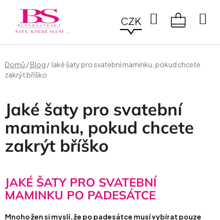
Přejít
na
Hledat
CZK
obsah
NÁKUPN
KOŠÍK
Domů
/
Blog
/
Jaké šaty pro svatební maminku, pokud chcete
zakrýt bříško
Jaké šaty pro svatební
maminku, pokud chcete
zakrýt bříško
JAKÉ ŠATY PRO SVATEBNÍ
MAMINKU PO PADESÁTCE
Mnoho žen si myslí, že po padesátce musí vybírat pouze