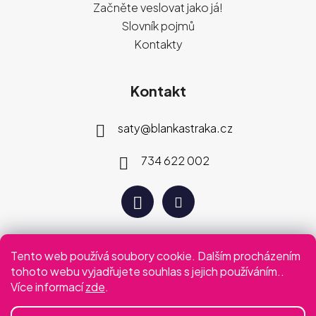
Začněte veslovat jako já!
Slovník pojmů
Kontakty
Kontakt
saty
@
blankastraka.cz
734 622 002
Tento web používá soubory cookie. Dalším procházením
Plaťte jak vám vyhovuje
tohoto webu vyjadřujete souhlas s jejich používáním..
Více informací
zde
.
Podmínky ochrany osobních údajů
Obchodní podmínky