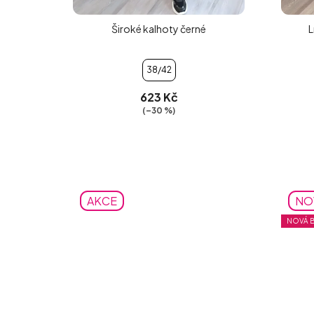
Široké kalhoty černé
L
38/42
623 Kč
(–30 %)
AKCE
NO
NOVÁ 