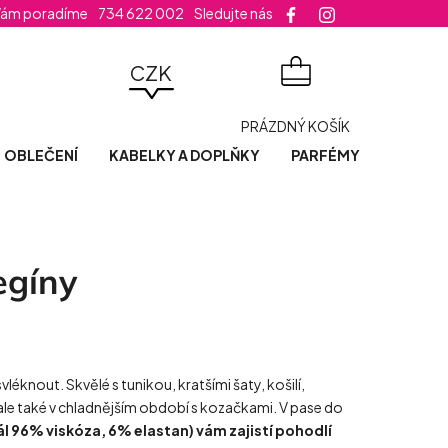
Vám poradíme
734 622 002
Sledujte nás
velikost šatů
CZK
NÁKUPNÍ
PRÁZDNÝ KOŠÍK
KOŠÍK
OBLEČENÍ
KABELKY A DOPLŇKY
PARFÉMY
POSLED
egíny
léknout. Skvělé s tunikou, kratšími šaty, košilí,
ě, ale také v chladnějším období s kozačkami. V pase do
l 96% viskóza, 6% elastan) vám zajistí pohodlí