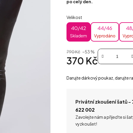
po celý den.
Velikost
40/42
44/46
48
Skladem
Vyprodáno
Vypr
790 Kč
–53 %
370 Kč
Měrná cena:
Darujte dárkový poukaz, darujte ra
Privátní zkoušení šatů -
622 002
Zavolejte nám a přijeďte si ša
vyzkoušet!