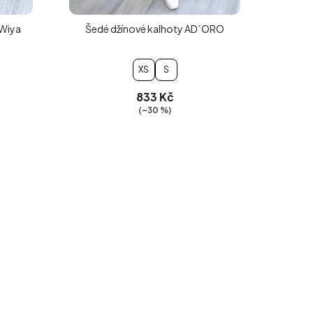
 Wiya
Šedé džínové kalhoty AD´ORO
XS
S
833 Kč
(–30 %)