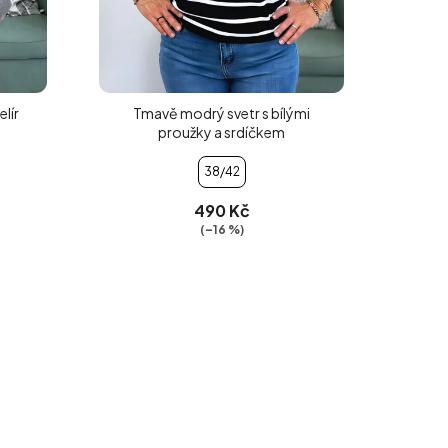
elír
Tmavě modrý svetr s bílými
proužky a srdíčkem
38/42
490 Kč
(–16 %)