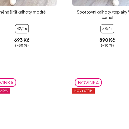
něné širší kalhoty modré
Sportovní kalhoty/tepláky
camel
42/46
38/42
693 Kč
890 Kč
(–30 %)
(–10 %)
VINKA
NOVINKA
BARVA
NOVÝ STŘIH