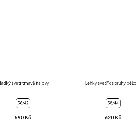
ladký svetr tmavě fialový
Lehký svetřík s pruhy béž
38/42
38/44
590 Kč
620 Kč