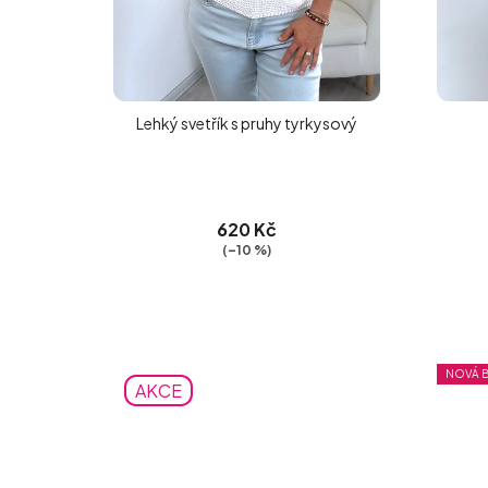
Lehký svetřík s pruhy tyrkysový
620 Kč
(–10 %)
NOVÁ 
AKCE