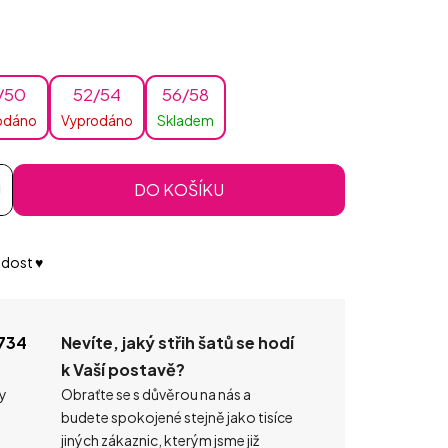
/50
52/54
56/58
odáno
Vyprodáno
Skladem
DO KOŠÍKU
dost ♥️
734
Nevíte, jaký střih šatů se hodí
k Vaší postavě?
ty
Obraťte se s důvěrou na nás a
budete spokojené stejně jako tisíce
jiných zákaznic, kterým jsme již