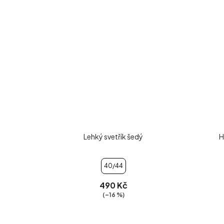
Lehký svetřík šedý
H
40/44
490 Kč
(–16 %)