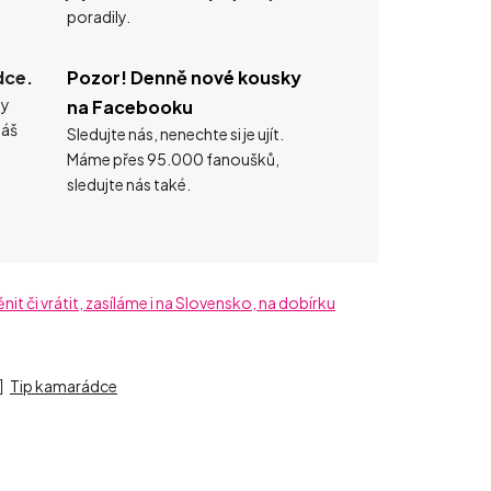
poradily.
dce.
Pozor! Denně nové kousky
ty
na Facebooku
náš
Sledujte nás, nenechte si je ujít.
Máme přes 95.000 fanoušků,
sledujte nás také.
t či vrátit, zasíláme i na Slovensko, na dobírku
Tip kamarádce