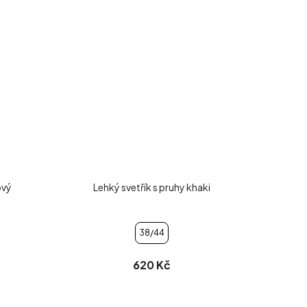
ový
Lehký svetřík s pruhy khaki
38/44
620 Kč