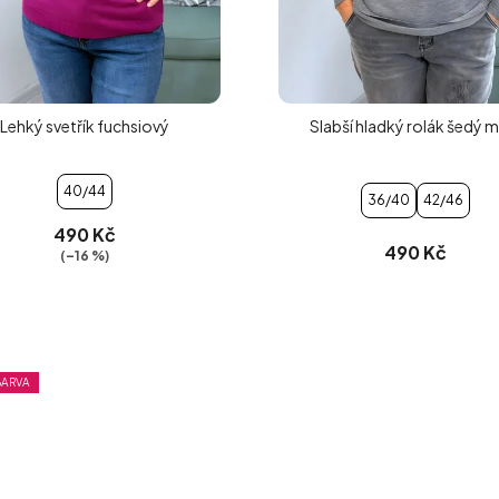
Lehký svetřík fuchsiový
Slabší hladký rolák šedý m
40/44
36/40
42/46
490 Kč
490 Kč
(–16 %)
BARVA