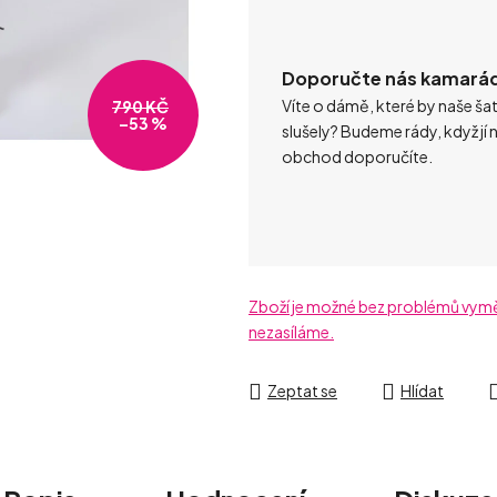
Doporučte nás kamará
Víte o dámě, které by naše ša
790 KČ
–53 %
slušely? Budeme rády, když jí 
obchod doporučíte.
Zboží je možné bez problémů vyměni
nezasíláme.
Zeptat se
Hlídat