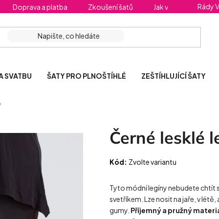
Rády 
Doprava a platba
Zkoušení šatů
Jak vybrat správnou 
A SVATBU
ŠATY PRO PLNOŠTÍHLÉ
ZEŠTÍHLUJÍCÍ ŠATY
y
Černé lesklé l
Kód:
Zvolte variantu
Tyto módní legíny nebudete chtít sv
svetříkem. Lze nosit na jaře, v lét
gumy.
Příjemný a pružný materiá