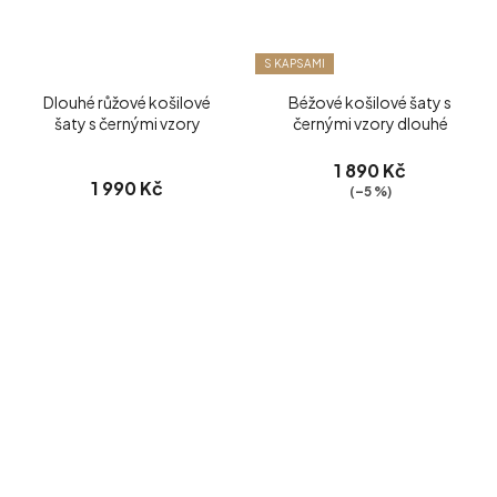
S KAPSAMI
Dlouhé růžové košilové
Béžové košilové šaty s
šaty s černými vzory
černými vzory dlouhé
1 890 Kč
1 990 Kč
(–5 %)