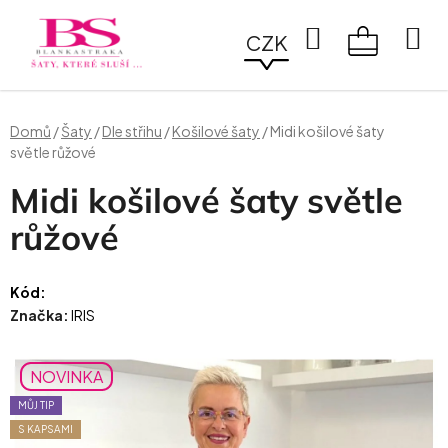
Přejít
na
Hledat
CZK
obsah
NÁKUPN
KOŠÍK
Domů
/
Šaty
/
Dle střihu
/
Košilové šaty
/
Midi košilové šaty
světle růžové
Midi košilové šaty světle
růžové
Kód:
Značka:
IRIS
NOVINKA
MŮJ TIP
S KAPSAMI