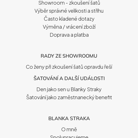
T
Showroom - zkoušení šatů
Í
Výběr správné velikosti a střihu
Často kladené dotazy
Výměna / vrácení zboží
Doprava a platba
RADY ZE SHOWROOMU
Co ženy při zkoušení šatů opravdu řeší
ŠATOVÁNÍ A DALŠÍ UDÁLOSTI
Den jako sen u Blanky Straky
Šatování jako zaměstnanecký benefit
BLANKA STRAKA
O mně
Spolupracujeme