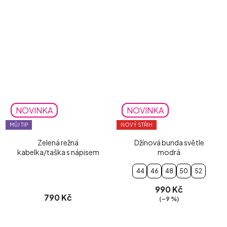
NOVINKA
NOVINKA
MŮJ TIP
NOVÝ STŘIH
Zelená režná
Džínová bunda světle
kabelka/taška s nápisem
modrá
44
46
48
50
52
990 Kč
790 Kč
(–9 %)