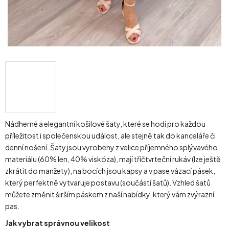
Nádherné a elegantní košilové šaty, které se hodí pro každou
příležitost i společenskou událost, ale stejně tak do kanceláře či
denní nošení. Šaty jsou vyrobeny z velice příjemného splývavého
materiálu (60% len, 40% viskóza), mají tříčtvrteční rukáv (lze ještě
zkrátit do manžety), na bocích jsou kapsy a v pase vázací pásek,
který perfektně vytvaruje postavu (součástí šatů). V
zhled šatů
můžete změnit širším páskem z naší nabídky, který vám zvýrazní
pas.
Jak vybrat správnou velikost