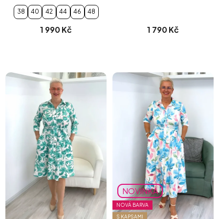
38
40
42
44
46
48
1 990 Kč
1 790 Kč
NOVINKA
NOVÁ BARVA
S KAPSAMI