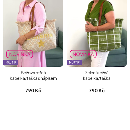
NOVINKA
NOVINKA
MŮJ TIP
MŮJ TIP
Béžová režná
Zelená režná
kabelka/taška s nápisem
kabelka/taška
790 Kč
790 Kč