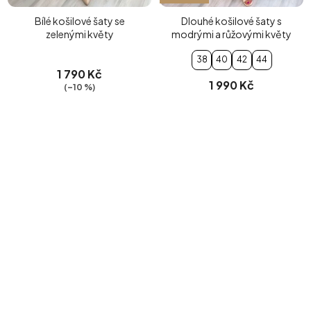
Bílé košilové šaty se
Dlouhé košilové šaty s
zelenými květy
modrými a růžovými květy
38
40
42
44
1 790 Kč
1 990 Kč
(–10 %)