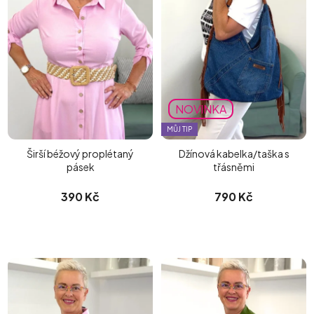
NOVINKA
MŮJ TIP
Širší béžový proplétaný
Džínová kabelka/taška s
pásek
třásněmi
390 Kč
790 Kč