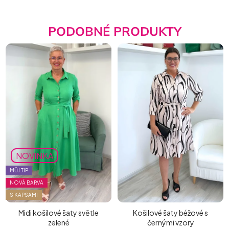
PODOBNÉ PRODUKTY
NOVINKA
MŮJ TIP
NOVÁ BARVA
S KAPSAMI
Midi košilové šaty světle
Košilové šaty béžové s
zelené
černými vzory