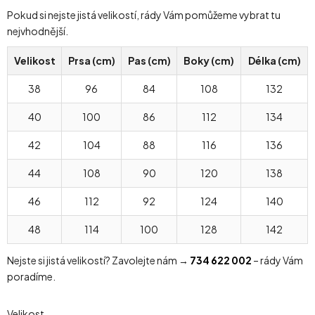
Pokud si nejste jistá velikostí, rády Vám pomůžeme vybrat tu
nejvhodnější.
Velikost
Prsa (cm)
Pas (cm)
Boky (cm)
Délka (cm)
38
96
84
108
132
40
100
86
112
134
42
104
88
116
136
44
108
90
120
138
46
112
92
124
140
48
114
100
128
142
Nejste si jistá velikostí? Zavolejte nám →
734 622 002
– rády Vám
poradíme.
Velikost