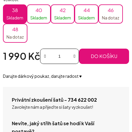
38
40
42
44
46
Skladem
Skladem
Skladem
Skladem
Na dotaz
48
Na dotaz
1 990 Kč
DO KOŠÍKU
Měrná cena:
Darujte dárkový poukaz, darujte radost ♥️
Privátní zkoušení šatů -
734 622 002
Zavolejte nám a přijeďte si šaty vyzkoušet!
Nevíte, jaký střih šatů se hodí k Vaší
postavě?