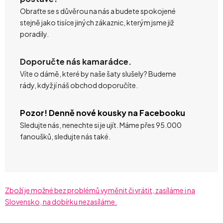
Obraťte se s důvěrou na nás a budete spokojené
stejně jako tisíce jiných zákaznic, kterým jsme již
poradily.
Doporučte nás kamarádce.
Víte o dámě, které by naše šaty slušely? Budeme
rády, když jí náš obchod doporučíte.
Pozor! Denně nové kousky na Facebooku
Sledujte nás, nenechte si je ujít. Máme přes 95.000
fanoušků, sledujte nás také.
Zboží je možné bez problémů vyměnit či vrátit, zasíláme i na
Slovensko, na dobírku nezasíláme.