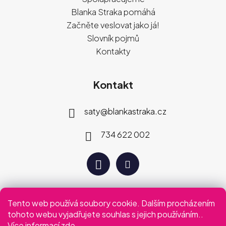
Blanka Straka pomáhá
Začněte veslovat jako já!
Slovník pojmů
Kontakty
Kontakt
saty
@
blankastraka.cz
734 622 002
Tento web používá soubory cookie. Dalším procházením
Plaťte jak vám vyhovuje
tohoto webu vyjadřujete souhlas s jejich používáním..
Více informací
zde
.