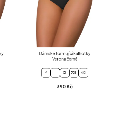
ky
Dámské formující kalhotky
Verona černé
M
L
XL
2XL
3XL
390 Kč