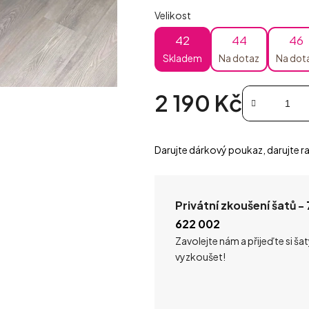
Velikost
42
44
46
Skladem
Na dotaz
Na dot
2 190 Kč
Měrná cena:
Darujte dárkový poukaz, darujte ra
Privátní zkoušení šatů -
622 002
Zavolejte nám a přijeďte si ša
vyzkoušet!