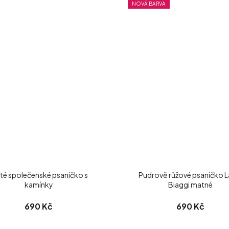
NOVÁ BARVA
até společenské psaníčko s
Pudrově růžové psaníčko L
kamínky
Biaggi matné
690 Kč
690 Kč