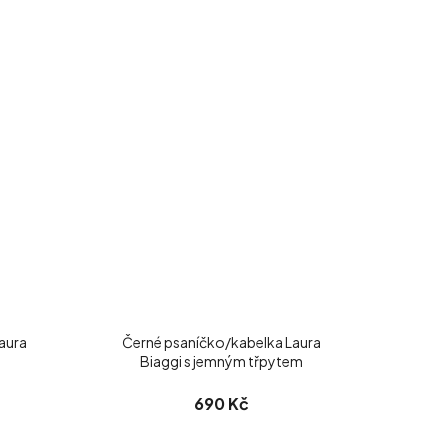
aura
Černé psaníčko/kabelka Laura
Biaggi s jemným třpytem
690 Kč