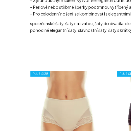
– S jednoduchým sakem vytvoříte elegantní outfit do
– Perlové nebo stříbrné šperky podtrhnou vytříbený a
– Pro celodenní nošení lze kombinovat i s elegantními
společenské šaty,
šaty na svatbu
, šaty do divadla,
ele
pohodlné elegantní šaty, slavnostní šaty, šaty s krát
PLUS SIZE
PLUS S