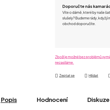
Doporučte nás kamará
Víte o dámě, které by naše ša
slušely? Budeme rády, když jí 
obchod doporučíte.
Zboží je možné bez problémů vyměni
nezasíláme.
Zeptat se
Hlídat
Popis
Hodnocení
Diskuze