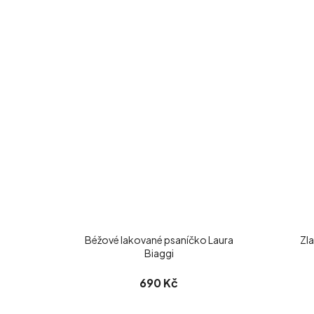
Béžové lakované psaníčko Laura
Zl
Biaggi
690 Kč