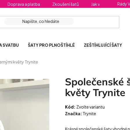
Rády 
Doprava a platba
Zkoušení šatů
Jak vybrat správnou 
A SVATBU
ŠATY PRO PLNOŠTÍHLÉ
ZEŠTÍHLUJÍCÍ ŠATY
ernými květy Trynite
Společenské 
květy Trynite
Kód:
Zvolte variantu
Značka:
Trynite
Krásné společenské šaty vhodné na