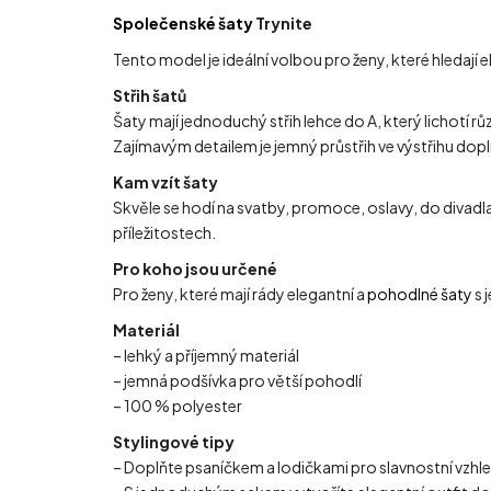
Společenské šaty
Trynite
Tento model je ideální volbou pro ženy, které hledají
Střih šatů
Šaty mají jednoduchý střih lehce do A, který lichotí
Zajímavým detailem je jemný průstřih ve výstřihu dopl
Kam vzít šaty
Skvěle se hodí na svatby, promoce, oslavy, do divadl
příležitostech.
Pro koho jsou určené
Pro ženy, které mají rády elegantní a
pohodlné šaty
s 
Materiál
– lehký a příjemný materiál
– jemná podšívka pro větší pohodlí
– 100 % polyester
Stylingové tipy
– Doplňte psaníčkem a lodičkami pro slavnostní vzhle