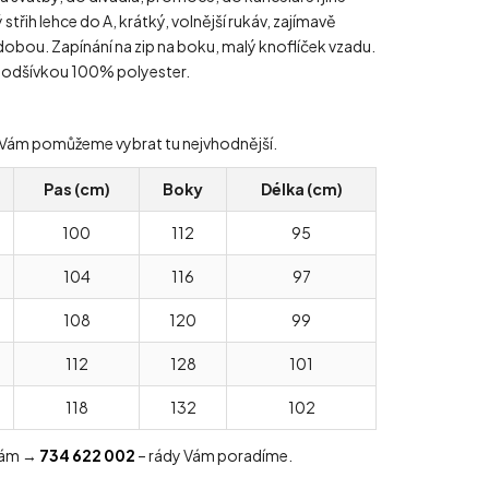
třih lehce do A, krátký, volnější rukáv, zajímavě
zdobou. Zapínání na zip na boku, malý knoflíček vzadu.
 podšívkou 100% polyester.
ády Vám pomůžeme vybrat tu nejvhodnější.
Pas (cm)
Boky
Délka (cm)
100
112
95
104
116
97
108
120
99
112
128
101
118
132
102
 nám →
734 622 002
– rády Vám poradíme.