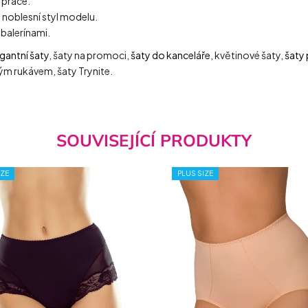
 práce.
 noblesní styl modelu.
 balerínami.
gantní šaty
, šaty na promoci,
šaty do kanceláře
, květinové šaty,
šaty 
kým rukávem, šaty Trynite.
SOUVISEJÍCÍ PRODUKTY
IZE
PLUS SIZE