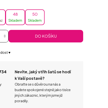
48
50
az
Skladem
Skladem
DO KOŠÍKU
dost ♥️
734
Nevíte, jaký střih šatů se hodí
k Vaší postavě?
ty
Obraťte se s důvěrou na nás a
budete spokojené stejně jako tisíce
jiných zákaznic, kterým jsme již
poradily.