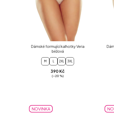
Dámské formující kalhotky Veria
Dáms
béžová
M
L
2XL
3XL
390 Kč
(–20 %)
NOVINKA
NO