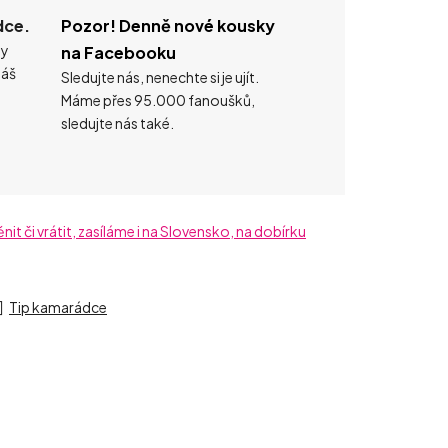
dce.
Pozor! Denně nové kousky
ty
na Facebooku
náš
Sledujte nás, nenechte si je ujít.
Máme přes 95.000 fanoušků,
sledujte nás také.
t či vrátit, zasíláme i na Slovensko, na dobírku
Tip kamarádce