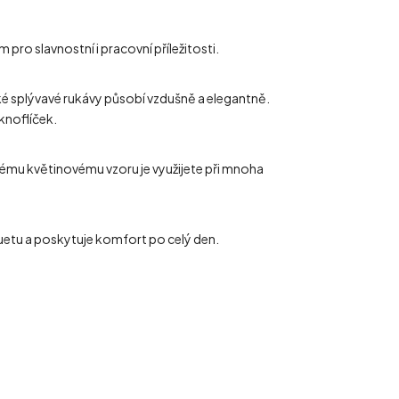
ro slavnostní i pracovní příležitosti.
ké splývavé rukávy působí vzdušně a elegantně.
knoflíček.
ovému květinovému vzoru je využijete při mnoha
luetu a poskytuje komfort po celý den.