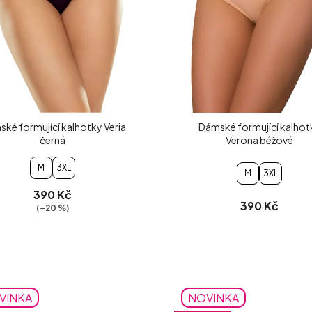
ké formující kalhotky Veria
Dámské formující kalhot
černá
Verona béžové
M
3XL
M
3XL
390 Kč
390 Kč
(–20 %)
VINKA
NOVINKA