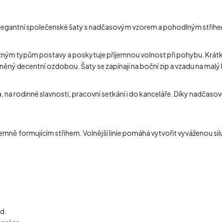
 elegantní společenské šaty s nadčasovým vzorem a pohodlným střihem p
 různým typům postavy a poskytuje příjemnou volnost při pohybu. Krát
něný decentní ozdobou. Šaty se zapínají na boční zip a vzadu na malý 
a, na rodinné slavnosti, pracovní setkání i do kanceláře. Díky nadčas
jemně formujícím střihem. Volnější linie pomáhá vytvořit vyváženou si
d.