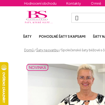
Přejít
Hodnocení obchodu
Kontakty
O mně
na
obsah
ŠATY
POHODLNÉ ŠATY S KAPSAMI
ŠATY N
Domů
/
Šaty na svatbu
/
Společenské šaty béžové s č
NOVINKA