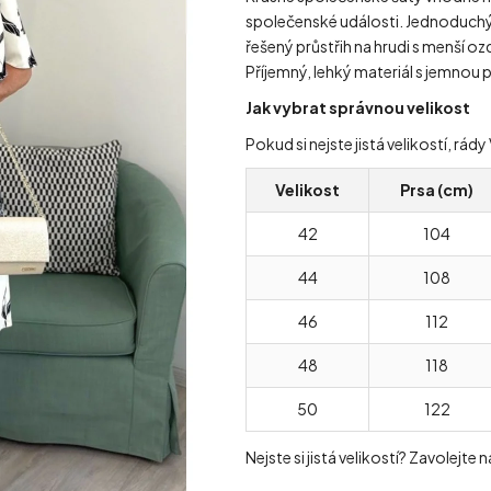
společenské události. Jednoduchý s
řešený průstřih na hrudi s menší o
Příjemný, lehký materiál s jemnou
Jak vybrat správnou velikost
Pokud si nejste jistá velikostí, r
Velikost
Prsa (cm)
42
104
44
108
46
112
48
118
50
122
Nejste si jistá velikostí? Zavolejte