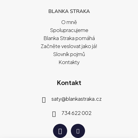
BLANKA STRAKA
O mně
Spolupracujeme
Blanka Straka pomáhá
Začněte veslovat jako já!
Slovník pojmů
Kontakty
Kontakt
saty
@
blankastraka.cz
734 622 002