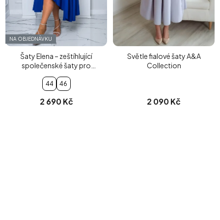
NA OBJEDNÁVKU
Šaty Elena – zeštíhlující
Světle fialové šaty A&A
společenské šaty pro
Collection
plnoštíhlé (modré)
44
46
2 690 Kč
2 090 Kč