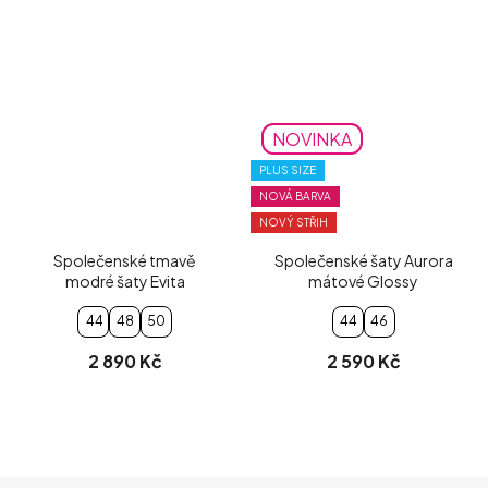
NOVINKA
PLUS SIZE
NOVÁ BARVA
NOVÝ STŘIH
Společenské tmavě
Společenské šaty Aurora
modré šaty Evita
mátové Glossy
44
48
50
44
46
2 890 Kč
2 590 Kč