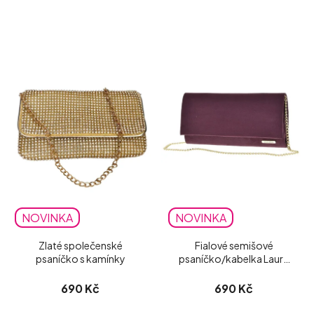
NOVINKA
NOVINKA
Zlaté společenské
Fialové semišové
psaníčko s kamínky
psaníčko/kabelka Laura
Biaggi
690 Kč
690 Kč