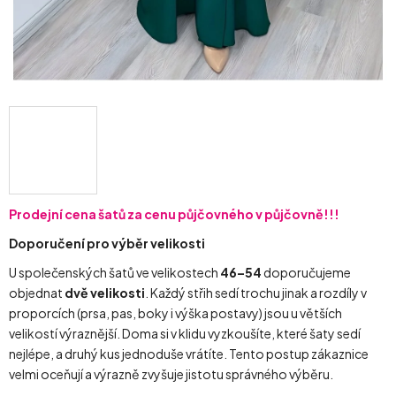
Prodejní cena šatů za cenu půjčovného v půjčovně!!!
Doporučení pro výběr velikosti
U společenských šatů ve velikostech
46–54
doporučujeme
objednat
dvě velikosti
. Každý střih sedí trochu jinak a rozdíly v
proporcích (prsa, pas, boky i výška postavy) jsou u větších
velikostí výraznější. Doma si v klidu vyzkoušíte, které šaty sedí
nejlépe, a druhý kus jednoduše vrátíte. Tento postup zákaznice
velmi oceňují a výrazně zvyšuje jistotu správného výběru.