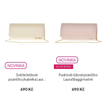
NOVINKA
NOVINKA
NOVÁ BARVA
Světle béžové
Pudrově růžové psaníčko
psaníčko/kabelka Laura
Laura Biaggi matné
Biaggi matné
690 Kč
690 Kč