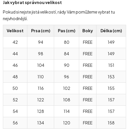
Jak vybrat správnou velikost
Pokud si nejste jistá velikostí, rády Vám pomůžeme vybrat tu
nejvhodnější.
Velikost
Prsa (cm)
Pas (cm)
Boky
Délka (cm)
42
94
80
FREE
149
44
98
84
FREE
149
46
104
90
FREE
151
48
110
96
FREE
153
50
116
102
FREE
155
52
122
108
FREE
157
54
128
114
FREE
157
56
134
120
FREE
158