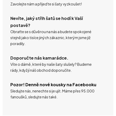
Zavolejte nám a přijeďte si šaty vyzkoušet!
Nevíte, jaký střih šatů se hodí k Vaší
postavě?
Obraťte se s důvěrou na nás a budete spokojené
stejně jako tisíce jiných zákaznic, kterým jsme již
poradily.
Doporučte nás kamarádce.
Víte o dámě, které by naše šaty slušely? Budeme
rády, když jí náš obchod doporučíte.
Pozor! Denně nové kousky na Facebooku
Sledujte nás, nenechte si je ujít. Máme přes 95.000
fanoušků, sledujte nás také.