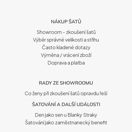
Z
Á
P
NÁKUP ŠATŮ
A
T
Showroom - zkoušení šatů
Í
Výběr správné velikosti a střihu
Často kladené dotazy
Výměna / vrácení zboží
Doprava a platba
RADY ZE SHOWROOMU
Co ženy při zkoušení šatů opravdu řeší
ŠATOVÁNÍ A DALŠÍ UDÁLOSTI
Den jako sen u Blanky Straky
Šatování jako zaměstnanecký benefit