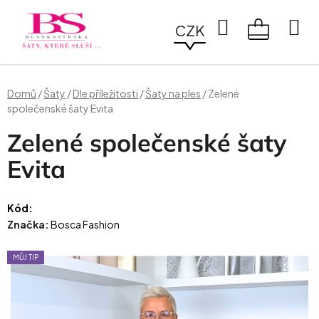
Přejít
na
Hledat
CZK
obsah
NÁKUPN
KOŠÍK
Domů
/
Šaty
/
Dle příležitosti
/
Šaty na ples
/
Zelené
společenské šaty Evita
Zelené společenské šaty
Evita
Kód:
Značka:
Bosca Fashion
MŮJ TIP