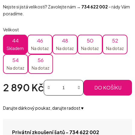
Nejste si jistá velikostí? Zavolejte nám →
734 622 002
– rády Vám
poradíme.
Velikost
44
46
48
50
52
Skladem
Na dotaz
Na dotaz
Na dotaz
Na dotaz
54
56
Na dotaz
Na dotaz
2 890 Kč
DO KOŠÍKU
Měrná cena:
Darujte dárkový poukaz, darujte radost ♥️
Privátní zkoušení šatů -
734 622 002