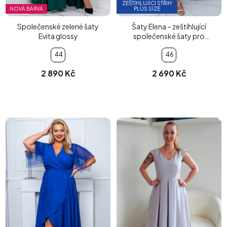
ZEŠTÍHLUJÍCÍ STŘIH
NOVÁ BARVA
PLUS SIZE
Společenské zelené šaty
Šaty Elena – zeštíhlující
Evita glossy
společenské šaty pro
plnoštíhlé (tmavě modré)
44
46
2 890 Kč
2 690 Kč