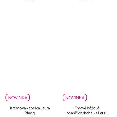
NOVINKA
NOVINKA
Krémová kabelka Laura
Tmavě béžové
Biaggi
psaníčko/kabelka Laura