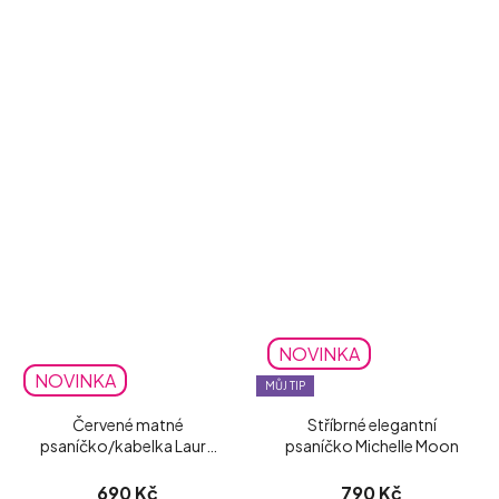
NOVINKA
NOVINKA
MŮJ TIP
Červené matné
Stříbrné elegantní
psaníčko/kabelka Laura
psaníčko Michelle Moon
Biaggi
690 Kč
790 Kč