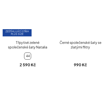
ZEŠTÍHLUJÍCÍ STŘIH
PLUS SIZE
Třpytivé zelené
Černé společenské šaty se
společenské šaty Natalia
zlatými flitry
44
2 590 Kč
990 Kč