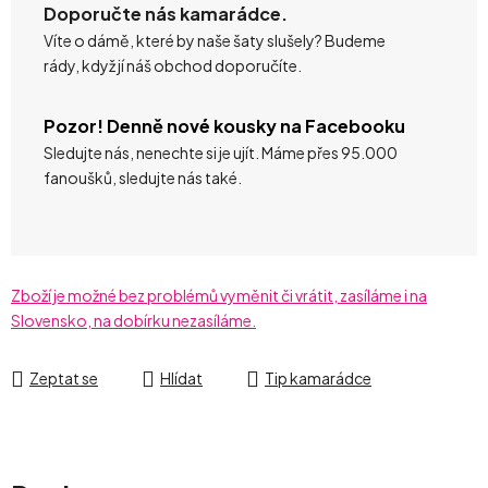
Doporučte nás kamarádce.
Víte o dámě, které by naše šaty slušely? Budeme
rády, když jí náš obchod doporučíte.
Pozor! Denně nové kousky na Facebooku
Sledujte nás, nenechte si je ujít. Máme přes 95.000
fanoušků, sledujte nás také.
Zboží je možné bez problémů vyměnit či vrátit, zasíláme i na
Slovensko, na dobírku nezasíláme.
Zeptat se
Hlídat
Tip kamarádce