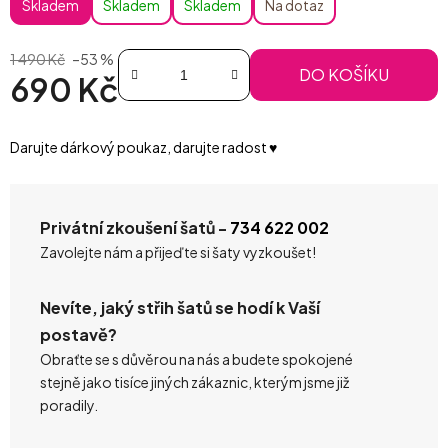
Skladem
Skladem
Skladem
Na dotaz
1 490 Kč
–53 %
DO KOŠÍKU
690 Kč
Měrná cena:
Darujte dárkový poukaz, darujte radost ♥️
Privátní zkoušení šatů -
734 622 002
Zavolejte nám a přijeďte si šaty vyzkoušet!
Nevíte, jaký střih šatů se hodí k Vaší
postavě?
Obraťte se s důvěrou na nás a budete spokojené
stejně jako tisíce jiných zákaznic, kterým jsme již
poradily.