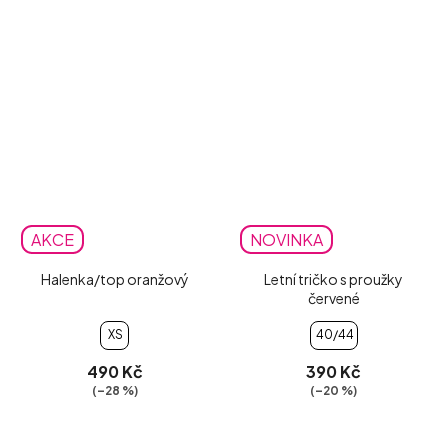
AKCE
NOVINKA
Halenka/top oranžový
Letní tričko s proužky
červené
XS
40/44
490 Kč
390 Kč
(–28 %)
(–20 %)