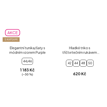
AKCE
S KAPSAMI
Elegantní tunika/šaty s
Hladké triko s
módním vzorem Purple
tříčtvrtečním rukávem
tmavě modré
44/46
42
44
48
50
1 183 Kč
620 Kč
(–30 %)