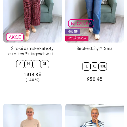
NOVINKA
MŮJ TIP
AKCE
NOVÁ BARVA
Široké dámské kalhoty
Široké džíny M´Sara
culottes Blutsgeschwister
Cul de Berlin
S
M
L
XL
L
XL
4XL
1 314 Kč
950 Kč
(–40 %)