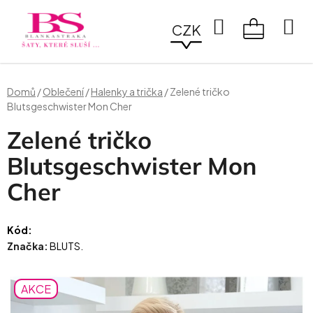
Přejít
na
Hledat
CZK
obsah
NÁKUPN
KOŠÍK
Domů
/
Oblečení
/
Halenky a trička
/
Zelené tričko
Blutsgeschwister Mon Cher
Zelené tričko
Blutsgeschwister Mon
Cher
Kód:
Značka:
BLUTS.
AKCE