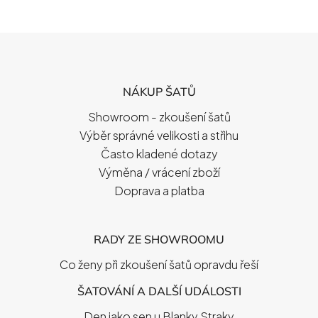
Z
Á
P
NÁKUP ŠATŮ
A
T
Showroom - zkoušení šatů
Í
Výběr správné velikosti a střihu
Často kladené dotazy
Výměna / vrácení zboží
Doprava a platba
RADY ZE SHOWROOMU
Co ženy při zkoušení šatů opravdu řeší
ŠATOVÁNÍ A DALŠÍ UDÁLOSTI
Den jako sen u Blanky Straky