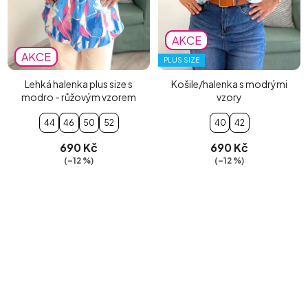
AKCE
AKCE
PLUS SIZE
Lehká halenka plus size s
Košile/halenka s modrými
modro - růžovým vzorem
vzory
44
46
50
52
40
42
690 Kč
690 Kč
(–12 %)
(–12 %)