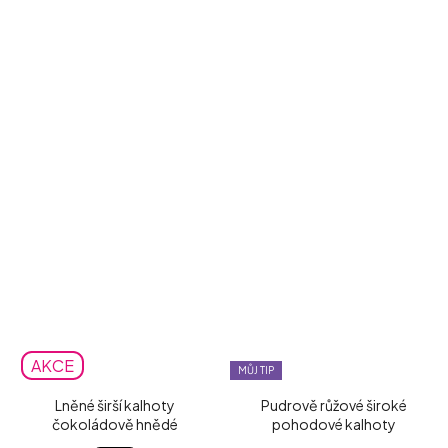
AKCE
MŮJ TIP
Lněné širší kalhoty
Pudrově růžové široké
čokoládově hnědé
pohodové kalhoty