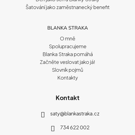
Šatování jako zaměstnanecký benefit
BLANKA STRAKA
O mně
Spolupracujeme
Blanka Straka pomáhá
Začněte veslovat jako já!
Slovník pojmů
Kontakty
Kontakt
saty
@
blankastraka.cz
734 622 002