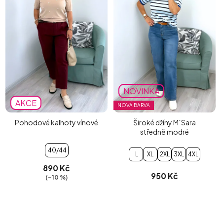
NOVINKA
AKCE
NOVÁ BARVA
Pohodové kalhoty vínové
Široké džíny M´Sara
středně modré
40/44
L
XL
2XL
3XL
4XL
890 Kč
950 Kč
(–10 %)