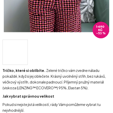
1 490
KČ
–53 %
Tričko, které si oblíbíte.
Zelené tričko vám zvedne náladu
pokaždé, když si jej oblečete. Krásný uvolněný střih, bez rukávů,
véčkový výstřih, dokonale padnoucí. Příjemný pružný materiál
(viskoza (LENZING™ ECOVERO™) 95%, Elastan 5%).
Jak vybrat správnou velikost
Pokud si nejste jistá velikostí, rády Vám pomůžeme vybrat tu
nejvhodnější.