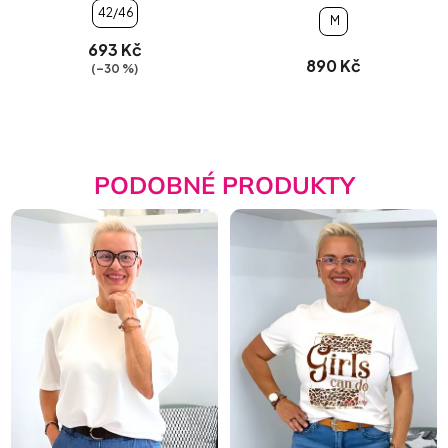
42/46
M
693 Kč
890 Kč
(–30 %)
PODOBNÉ PRODUKTY