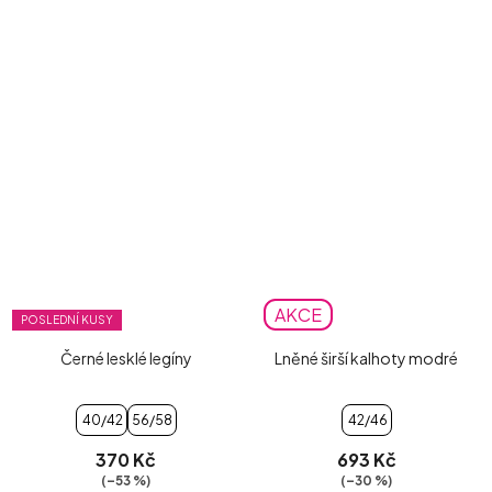
AKCE
POSLEDNÍ KUSY
Černé lesklé legíny
Lněné širší kalhoty modré
40/42
56/58
42/46
370 Kč
693 Kč
(–53 %)
(–30 %)