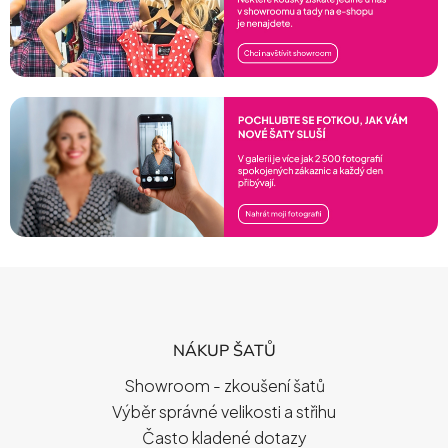
Z
Á
P
NÁKUP ŠATŮ
A
T
Showroom - zkoušení šatů
Í
Výběr správné velikosti a střihu
Často kladené dotazy