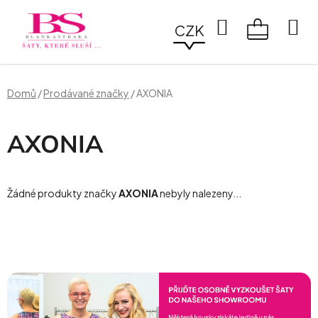
Přejít
na
Hledat
CZK
obsah
NÁKUPN
KOŠÍK
Domů
/
Prodávané značky
/
AXONIA
AXONIA
Žádné produkty značky
AXONIA
nebyly nalezeny...