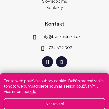
Slovník pojmů
Kontakty
Kontakt
saty
@
blankastraka.cz
734 622 002
Tento web používá soubory cookie. Dalším procházením
Plaťte jak vám vyhovuje
tohoto webu vyjadřujete souhlas s jejich používáním..
Více informací
zde
.
Podmínky ochrany osobních údajů
Obchodní podmínky
Nastavení