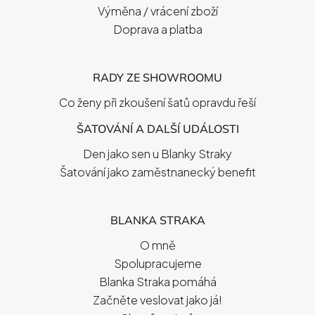
Výměna / vrácení zboží
Doprava a platba
RADY ZE SHOWROOMU
Co ženy při zkoušení šatů opravdu řeší
ŠATOVÁNÍ A DALŠÍ UDÁLOSTI
Den jako sen u Blanky Straky
Šatování jako zaměstnanecký benefit
BLANKA STRAKA
O mně
Spolupracujeme
Blanka Straka pomáhá
Začněte veslovat jako já!