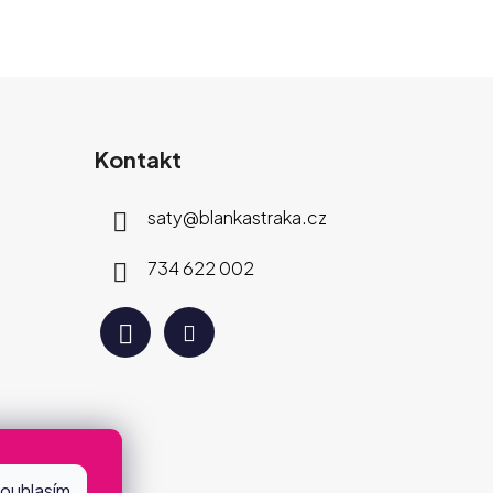
Kontakt
saty
@
blankastraka.cz
734 622 002
ouhlasím