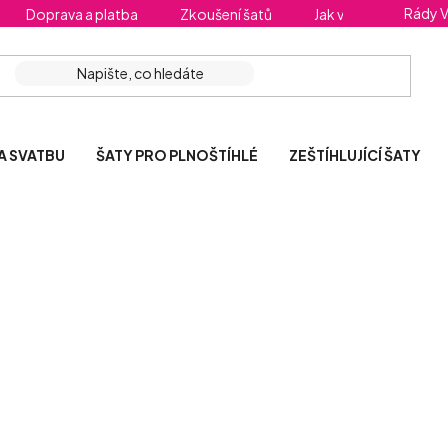
Rády 
Doprava a platba
Zkoušení šatů
Jak vybrat správnou 
A SVATBU
ŠATY PRO PLNOŠTÍHLÉ
ZEŠTÍHLUJÍCÍ ŠATY