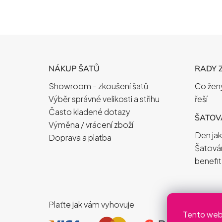
Z
Á
NÁKUP ŠATŮ
RADY 
P
Showroom - zkoušení šatů
Co ženy
A
Výběr správné velikosti a střihu
řeší
T
Často kladené dotazy
Í
ŠATOVÁ
Výměna / vrácení zboží
Den jak
Doprava a platba
Šatová
benefit
Plaťte jak vám vyhovuje
Tento web