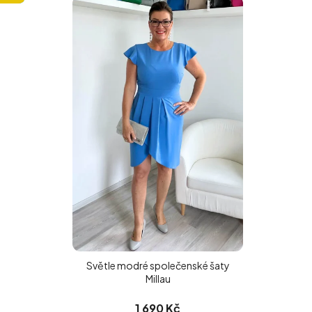
Ý
P
I
S
P
R
O
D
U
K
T
Ů
Světle modré společenské šaty
Millau
1 690 Kč