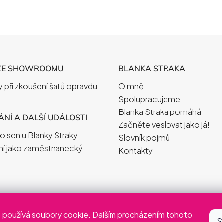
i
s
u
ZE SHOWROOMU
BLANKA STRAKA
 při zkoušení šatů opravdu
O mně
Spolupracujeme
Blanka Straka pomáhá
NÍ A DALŠÍ UDÁLOSTI
Začněte veslovat jako já!
o sen u Blanky Straky
Slovník pojmů
ní jako zaměstnanecký
Kontakty
 používá soubory cookie. Dalším procházením tohoto
S