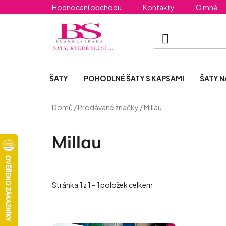
Přejít
Hodnocení obchodu
Kontakty
O mně
na
obsah
ŠATY
POHODLNÉ ŠATY S KAPSAMI
ŠATY N
Domů
/
Prodávané značky
/
Millau
Millau
Stránka
1
z
1
-
1
položek celkem
V