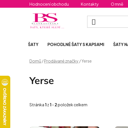
Přejít
Hodnocení obchodu
Kontakty
O mně
na
obsah
ŠATY
POHODLNÉ ŠATY S KAPSAMI
ŠATY N
Domů
/
Prodávané značky
/
Yerse
Yerse
Stránka
1
z
1
-
2
položek celkem
V