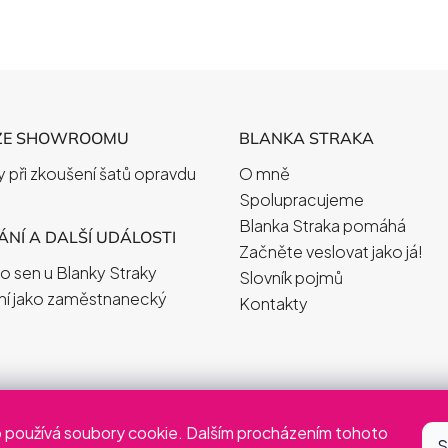
i
s
u
ZE SHOWROOMU
BLANKA STRAKA
 při zkoušení šatů opravdu
O mně
Spolupracujeme
Blanka Straka pomáhá
NÍ A DALŠÍ UDÁLOSTI
Začněte veslovat jako já!
o sen u Blanky Straky
Slovník pojmů
ní jako zaměstnanecký
Kontakty
 používá soubory cookie. Dalším procházením tohoto
S