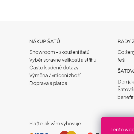
Z
Á
NÁKUP ŠATŮ
RADY 
P
Showroom - zkoušení šatů
Co ženy
A
Výběr správné velikosti a střihu
řeší
T
Často kladené dotazy
Í
ŠATOVÁ
Výměna / vrácení zboží
Den jak
Doprava a platba
Šatová
benefit
Plaťte jak vám vyhovuje
Tento web