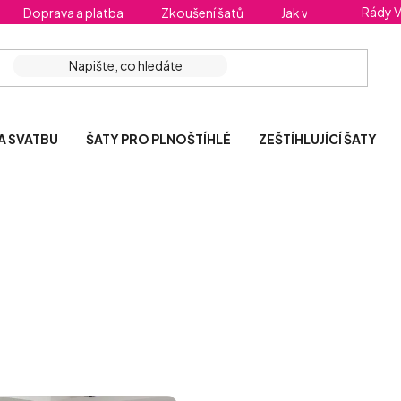
Rády 
Doprava a platba
Zkoušení šatů
Jak vybrat správnou 
A SVATBU
ŠATY PRO PLNOŠTÍHLÉ
ZEŠTÍHLUJÍCÍ ŠATY