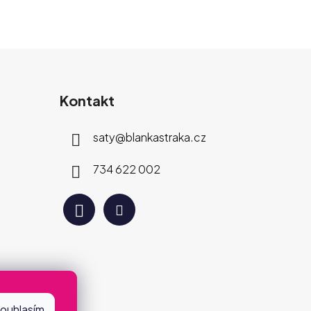
Kontakt
saty
@
blankastraka.cz
734 622 002
ouhlasím