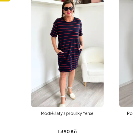
Ý
P
I
S
P
R
O
D
U
K
T
Ů
Modré šaty s proužky Yerse
Po
1 390 Kč