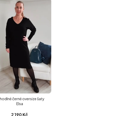
hodlné černé oversize šaty
Elsa
2 190 Kč