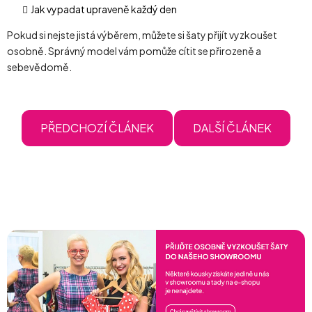
Jak vypadat upraveně každý den
Pokud si nejste jistá výběrem, můžete si šaty přijít vyzkoušet
osobně. Správný model vám pomůže cítit se přirozeně a
sebevědomě.
PŘEDCHOZÍ ČLÁNEK
DALŠÍ ČLÁNEK