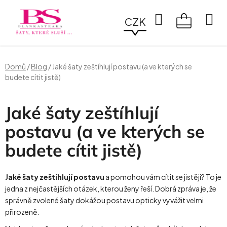
Přejít
na
Hledat
CZK
obsah
NÁKUPN
KOŠÍK
Domů
/
Blog
/
Jaké šaty zeštíhlují postavu (a ve kterých se
budete cítit jistě)
Jaké šaty zeštíhlují
postavu (a ve kterých se
budete cítit jistě)
Jaké šaty zeštíhlují postavu
a pomohou vám cítit se jistěji? To je
jedna z nejčastějších otázek, kterou ženy řeší. Dobrá zpráva je, že
správně zvolené šaty dokážou postavu opticky vyvážit velmi
přirozeně.