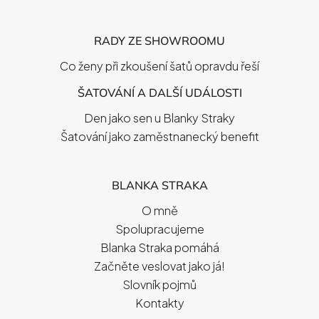
RADY ZE SHOWROOMU
Co ženy při zkoušení šatů opravdu řeší
ŠATOVÁNÍ A DALŠÍ UDÁLOSTI
Den jako sen u Blanky Straky
Šatování jako zaměstnanecký benefit
BLANKA STRAKA
O mně
Spolupracujeme
Blanka Straka pomáhá
Začněte veslovat jako já!
Slovník pojmů
Kontakty