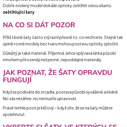
Dobře zvolený model dokáže opticky zeštíhlit celou siluetu.
zeštíhlující šaty
NA CO SI DÁT POZOR
Příliš těsné šaty často zvýrazní přesně to, co nechcete. Stejně tak
úplně rovné modely bez tvaru mohou postavu opticky zploštit.
Důležitý je také materiál. Příjemná, lehce splývavá látka působí
mnohem přirozeněji než pevné, nepoddajné materiály.
JAK POZNAT, ŽE ŠATY OPRAVDU
FUNGUJÍ
Když se podíváte do zrcadla, postava působí vyváženě a klidně.
Nic vás netáhne, nic nemusíte upravovat.
Právě tenhle pocit je klíčový – když víte, že se na šaty můžete
spolehnout.