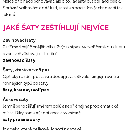
Nejde o to něco schovávat, ale o to, jak šaty působí jako celek.
Správná volba vám dodá klid, jistotu a pocit, že všechno sedí tak,
jak má.
JAKÉ ŠATY ZEŠTÍHLUJÍ NEJVÍCE
Zavinovací šaty
Patří mezi nejúčinnější volbu. Zvýrazní pas, vytvoří ženskou siluetu
a zároveň zůstávají pohodlné.
zavinovací šaty
Šaty, které vytvoří pas
Opticky rozdělí postavu a dodají jí tvar. Skvěle fungují hlavně u
rovnějších typů postavy.
šaty, které vytvoří pas
Áčkové šaty
Jemně se rozšiřují směrem dolů a nepřiléhají na problematická
místa. Díky tomu působí lehce a vyváženě.
šaty pro širší boky
Modely, které celkově lichotí postavě