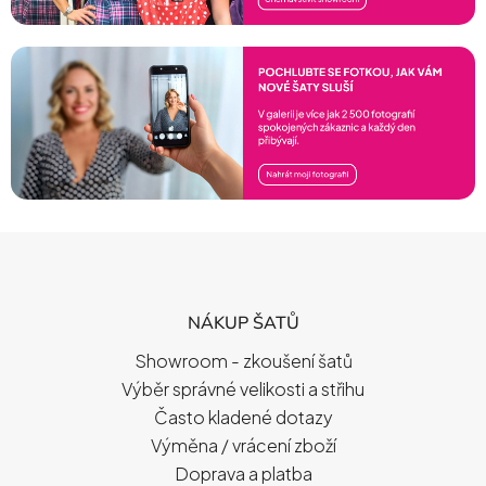
Z
Á
P
NÁKUP ŠATŮ
A
T
Showroom - zkoušení šatů
Í
Výběr správné velikosti a střihu
Často kladené dotazy
Výměna / vrácení zboží
Doprava a platba