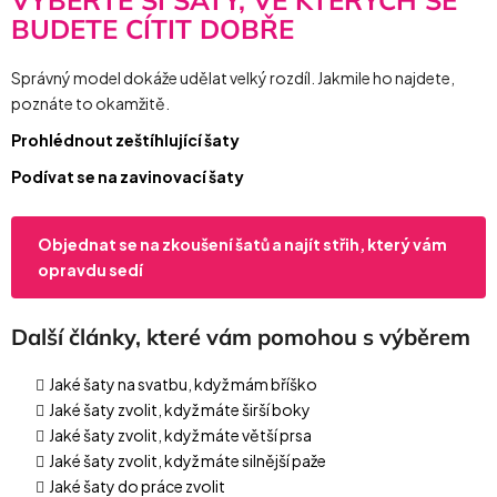
VYBERTE SI ŠATY, VE KTERÝCH SE
BUDETE CÍTIT DOBŘE
Správný model dokáže udělat velký rozdíl. Jakmile ho najdete,
poznáte to okamžitě.
Prohlédnout zeštíhlující šaty
Podívat se na zavinovací šaty
Objednat se na zkoušení šatů a najít střih, který vám
opravdu sedí
Další články, které vám pomohou s výběrem
Jaké šaty na svatbu, když mám bříško
Jaké šaty zvolit, když máte širší boky
Jaké šaty zvolit, když máte větší prsa
Jaké šaty zvolit, když máte silnější paže
Jaké šaty do práce zvolit