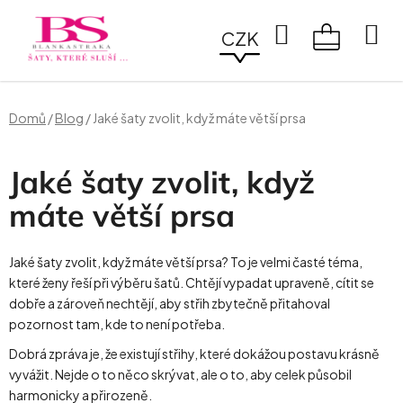
Přejít
na
Hledat
CZK
obsah
NÁKUPN
KOŠÍK
Domů
/
Blog
/
Jaké šaty zvolit, když máte větší prsa
Jaké šaty zvolit, když
máte větší prsa
Jaké šaty zvolit, když máte větší prsa? To je velmi časté téma,
které ženy řeší při výběru šatů. Chtějí vypadat upraveně, cítit se
dobře a zároveň nechtějí, aby střih zbytečně přitahoval
pozornost tam, kde to není potřeba.
Dobrá zpráva je, že existují střihy, které dokážou postavu krásně
vyvážit. Nejde o to něco skrývat, ale o to, aby celek působil
harmonicky a přirozeně.