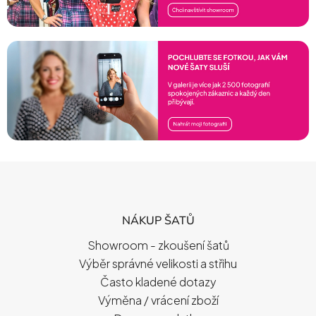
Z
Á
P
NÁKUP ŠATŮ
A
T
Showroom - zkoušení šatů
Í
Výběr správné velikosti a střihu
Často kladené dotazy
Výměna / vrácení zboží