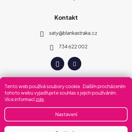
Kontakt
saty
@
blankastraka.cz
734 622 002
Tento web používá soubory cookie. Dalším procházením
Plaťte jak vám vyhovuje
tohoto webu vyjadřujete souhlas s jejich používáním..
Více informací
zde
.
Podmínky ochrany osobních údajů
Obchodní podmínky
Nastavení