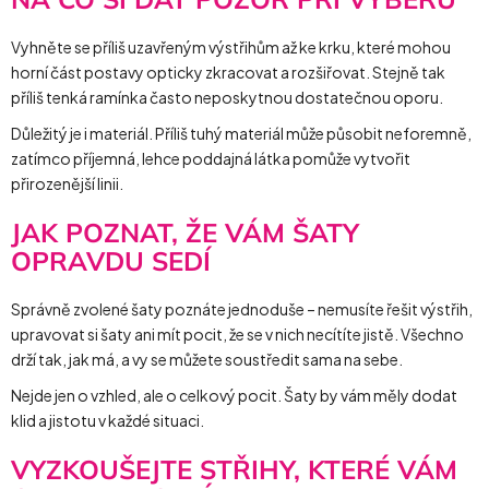
Vyhněte se příliš uzavřeným výstřihům až ke krku, které mohou
horní část postavy opticky zkracovat a rozšiřovat. Stejně tak
příliš tenká ramínka často neposkytnou dostatečnou oporu.
Důležitý je i materiál. Příliš tuhý materiál může působit neforemně,
zatímco příjemná, lehce poddajná látka pomůže vytvořit
přirozenější linii.
JAK POZNAT, ŽE VÁM ŠATY
OPRAVDU SEDÍ
Správně zvolené šaty poznáte jednoduše – nemusíte řešit výstřih,
upravovat si šaty ani mít pocit, že se v nich necítíte jistě. Všechno
drží tak, jak má, a vy se můžete soustředit sama na sebe.
Nejde jen o vzhled, ale o celkový pocit. Šaty by vám měly dodat
klid a jistotu v každé situaci.
VYZKOUŠEJTE STŘIHY, KTERÉ VÁM