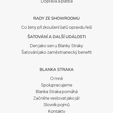
Doprava a platba
RADY ZE SHOWROOMU
Co ženy při zkoušení šatů opravdu řeší
ŠATOVÁNÍ A DALŠÍ UDÁLOSTI
Den jako sen u Blanky Straky
Šatování jako zaměstnanecký benefit
BLANKA STRAKA
O mně
Spolupracujeme
Blanka Straka pomáhá
Začněte veslovat jako já!
Slovník pojmů
Kontakty