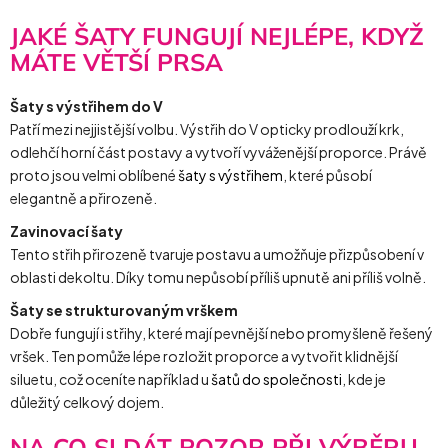
JAKÉ ŠATY FUNGUJÍ NEJLÉPE, KDYŽ
MÁTE VĚTŠÍ PRSA
Šaty s výstřihem do V
Patří mezi nejjistější volbu. Výstřih do V opticky prodlouží krk,
odlehčí horní část postavy a vytvoří vyváženější proporce. Právě
proto jsou velmi oblíbené
šaty s výstřihem
, které působí
elegantně a přirozeně.
Zavinovací šaty
Tento střih přirozeně tvaruje postavu a umožňuje přizpůsobení v
oblasti dekoltu. Díky tomu nepůsobí příliš upnutě ani příliš volně.
Šaty se strukturovaným vrškem
Dobře fungují i střihy, které mají pevnější nebo promyšleně řešený
vršek. Ten pomůže lépe rozložit proporce a vytvořit klidnější
siluetu, což oceníte například u
šatů do společnosti
, kde je
důležitý celkový dojem.
NA CO SI DÁT POZOR PŘI VÝBĚRU