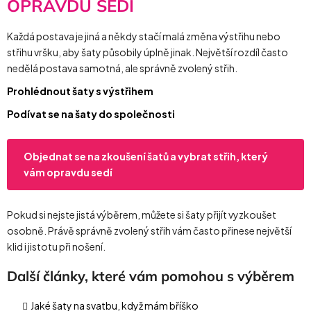
OPRAVDU SEDÍ
Každá postava je jiná a někdy stačí malá změna výstřihu nebo
střihu vršku, aby šaty působily úplně jinak. Největší rozdíl často
nedělá postava samotná, ale správně zvolený střih.
Prohlédnout šaty s výstřihem
Podívat se na šaty do společnosti
Objednat se na zkoušení šatů a vybrat střih, který
vám opravdu sedí
Pokud si nejste jistá výběrem, můžete si šaty přijít vyzkoušet
osobně. Právě správně zvolený střih vám často přinese největší
klid i jistotu při nošení.
Další články, které vám pomohou s výběrem
Jaké šaty na svatbu, když mám bříško