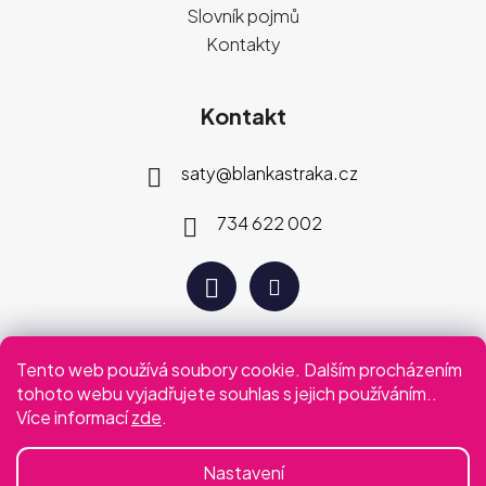
Slovník pojmů
Kontakty
Kontakt
saty
@
blankastraka.cz
734 622 002
Tento web používá soubory cookie. Dalším procházením
Plaťte jak vám vyhovuje
tohoto webu vyjadřujete souhlas s jejich používáním..
Více informací
zde
.
Podmínky ochrany osobních údajů
Obchodní podmínky
Nastavení