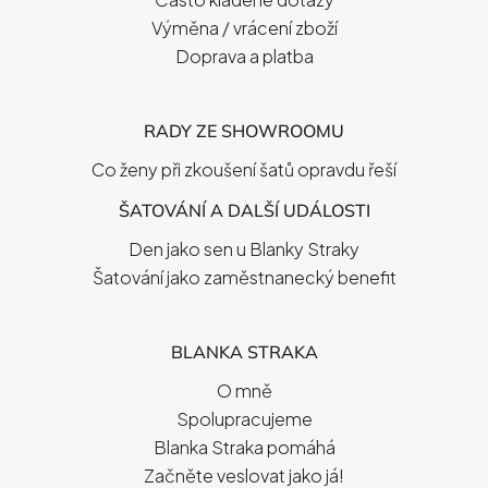
Výměna / vrácení zboží
Doprava a platba
RADY ZE SHOWROOMU
Co ženy při zkoušení šatů opravdu řeší
ŠATOVÁNÍ A DALŠÍ UDÁLOSTI
Den jako sen u Blanky Straky
Šatování jako zaměstnanecký benefit
BLANKA STRAKA
O mně
Spolupracujeme
Blanka Straka pomáhá
Začněte veslovat jako já!