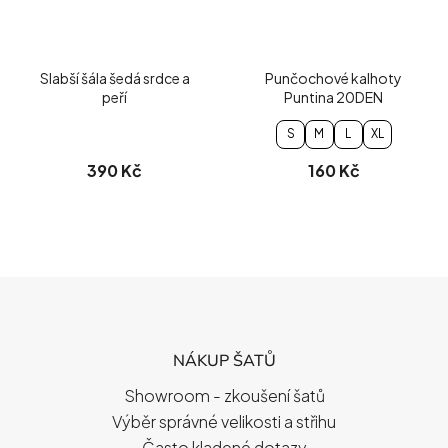
Slabší šála šedá srdce a
Punčochové kalhoty
peří
Puntina 20DEN
S
M
L
XL
390 Kč
160 Kč
Z
Á
P
NÁKUP ŠATŮ
A
T
Showroom - zkoušení šatů
Í
Výběr správné velikosti a střihu
Často kladené dotazy