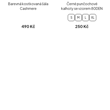
Barevná kostkovaná šála
Černé punčochové
Cashmere
kalhoty se vzorem 80DEN
S
M
L
XL
490 Kč
250 Kč