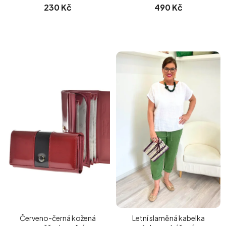
230 Kč
490 Kč
Červeno-černá kožená
Letní slaměná kabelka