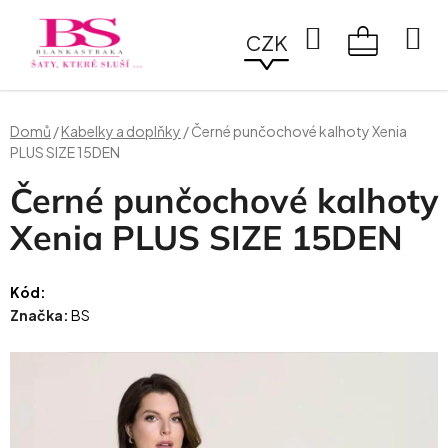
Přejít
na
Hledat
CZK
obsah
NÁKUPN
KOŠÍK
Domů
/
Kabelky a doplňky
/
Černé punčochové kalhoty Xenia
PLUS SIZE 15DEN
Černé punčochové kalhoty
Xenia PLUS SIZE 15DEN
Kód:
Značka:
BS