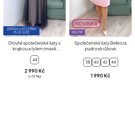
NOVINKA
ZEŠTÍHLUJÍCÍ STŘIH
PLUS SIZE
MŮJ TIP
Dlouhé společenské šaty s
Společenské šaty Bellezza
krajkou a tylem tmavě
pudrově růžové
modré s květy
44
38
40
42
44
2 990 Kč
1 990 Kč
(–11 %)