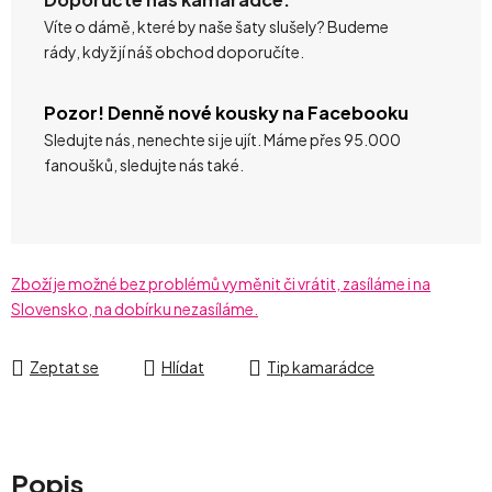
Víte o dámě, které by naše šaty slušely? Budeme
rády, když jí náš obchod doporučíte.
Pozor! Denně nové kousky na Facebooku
Sledujte nás, nenechte si je ujít. Máme přes 95.000
fanoušků, sledujte nás také.
Zboží je možné bez problémů vyměnit či vrátit, zasíláme i na
Slovensko, na dobírku nezasíláme.
Zeptat se
Hlídat
Tip kamarádce
Popis