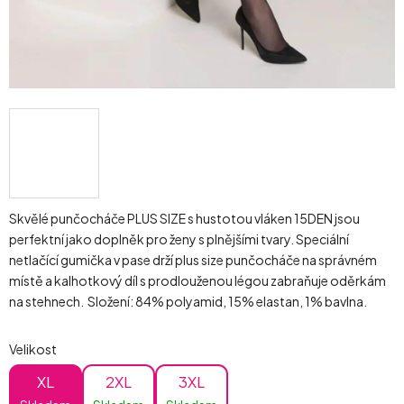
Skvělé punčocháče PLUS SIZE s hustotou vláken 15DEN jsou
perfektní jako doplněk pro ženy s plnějšími tvary. Speciální
netlačící gumička v pase drží plus size punčocháče na správném
místě a kalhotkový díl s prodlouženou légou zabraňuje oděrkám
na stehnech. Složení: 84% polyamid, 15% elastan, 1% bavlna.
Velikost
XL
2XL
3XL