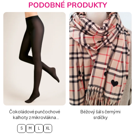
PODOBNÉ PRODUKTY
Čokoládové punčochové
Béžový šál s černými
kalhoty z mikrovlákna
srdíčky
40DEN
S
M
L
XL