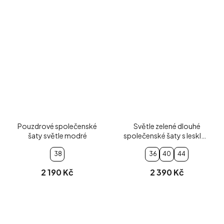
Pouzdrové společenské
Světle zelené dlouhé
šaty světle modré
společenské šaty s lesklou
sukní
38
36
40
44
2 190 Kč
2 390 Kč