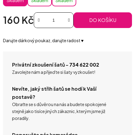
Skladem
Skladem
Skladem
160 Kč
DO KOŠÍKU
Měrná cena:
Darujte dárkový poukaz, darujte radost ♥️
Privátní zkoušení šatů -
734 622 002
Zavolejte nám a přijeďte si šaty vyzkoušet!
Nevíte, jaký střih šatů se hodí k Vaší
postavě?
Obraťte se s důvěrou na nás a budete spokojené
stejně jako tisíce jiných zákaznic, kterým jsme již
poradily.
Doporučte nás kamarádce.