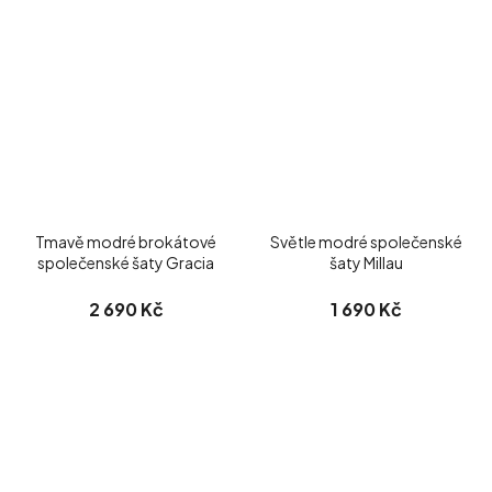
Tmavě modré brokátové
Světle modré společenské
společenské šaty Gracia
šaty Millau
2 690 Kč
1 690 Kč