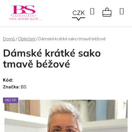
Přejít
na
Hledat
CZK
obsah
NÁKUPN
KOŠÍK
Domů
/
Oblečení
/
Dámské krátké sako tmavě béžové
Dámské krátké sako
tmavě béžové
Kód:
Značka:
BS
MŮJ TIP