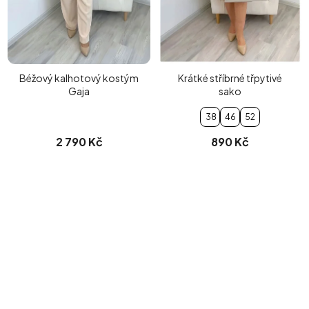
Béžový kalhotový kostým
Krátké stříbrné třpytivé
Gaja
sako
38
46
52
2 790 Kč
890 Kč