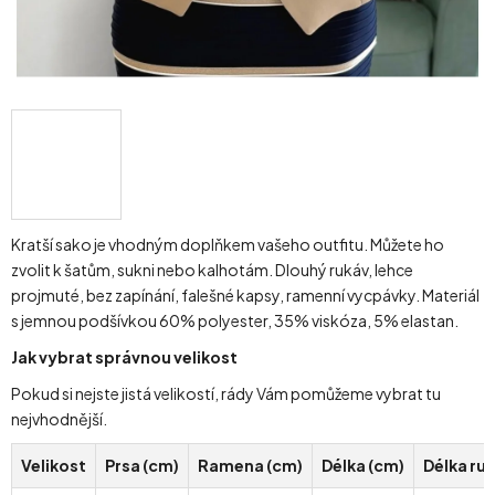
Kratší sako je vhodným doplňkem vašeho outfitu. Můžete ho
zvolit k šatům, sukni nebo kalhotám. Dlouhý rukáv, lehce
projmuté, bez zapínání, falešné kapsy, ramenní vycpávky. Materiál
s jemnou podšívkou 60% polyester, 35% viskóza, 5% elastan.
Jak vybrat správnou velikost
Pokud si nejste jistá velikostí, rády Vám pomůžeme vybrat tu
nejvhodnější.
Velikost
Prsa (cm)
Ramena (cm)
Délka (cm)
Délka ru