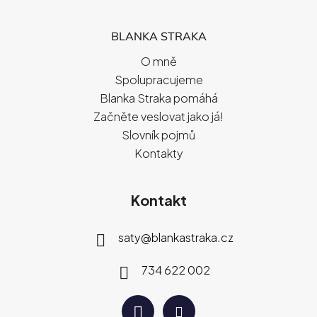
BLANKA STRAKA
O mně
Spolupracujeme
Blanka Straka pomáhá
Začněte veslovat jako já!
Slovník pojmů
Kontakty
Kontakt
saty
@
blankastraka.cz
734 622 002