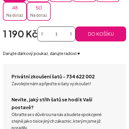
48
50
Na dotaz
Na dotaz
1 190 Kč
DO KOŠÍKU
Měrná cena:
Darujte dárkový poukaz, darujte radost ♥️
Privátní zkoušení šatů -
734 622 002
Zavolejte nám a přijeďte si šaty vyzkoušet!
Nevíte, jaký střih šatů se hodí k Vaší
postavě?
Obraťte se s důvěrou na nás a budete spokojené
stejně jako tisíce jiných zákaznic, kterým jsme již
poradily.