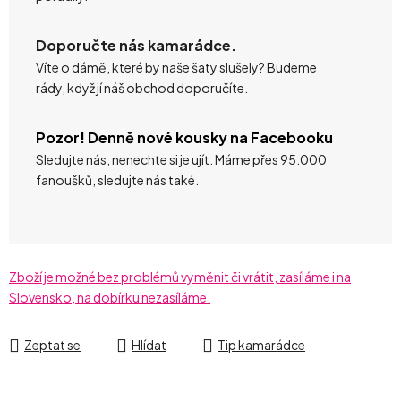
Doporučte nás kamarádce.
Víte o dámě, které by naše šaty slušely? Budeme
rády, když jí náš obchod doporučíte.
Pozor! Denně nové kousky na Facebooku
Sledujte nás, nenechte si je ujít. Máme přes 95.000
fanoušků, sledujte nás také.
Zboží je možné bez problémů vyměnit či vrátit, zasíláme i na
Slovensko, na dobírku nezasíláme.
Zeptat se
Hlídat
Tip kamarádce