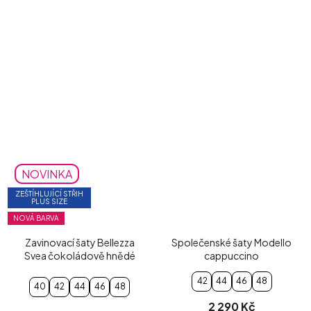
NOVINKA
ZEŠTÍHLUJÍCÍ STŘIH
PLUS SIZE
NOVÁ BARVA
Zavinovací šaty Bellezza
Společenské šaty Modello
Svea čokoládově hnědé
cappuccino
42
44
46
48
40
42
44
46
48
2 290 Kč