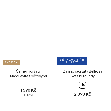
ZEŠTÍHLUJÍCÍ STŘIH
S KAPSAMI
PLUS SIZE
Černé midi šaty
Zavinovací šaty Bellezza
Marguevite s béžovými
Svea burgundy
vzory
46
1 590 Kč
2 090 Kč
(–5 %)