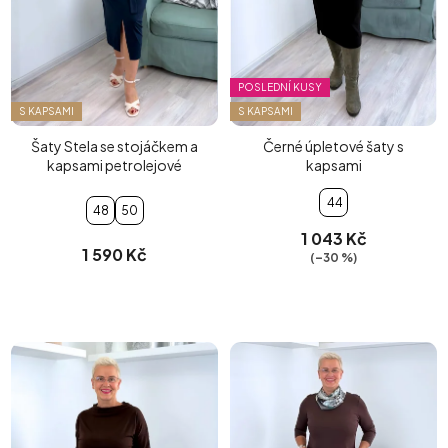
POSLEDNÍ KUSY
S KAPSAMI
S KAPSAMI
Šaty Stela se stojáčkem a
Černé úpletové šaty s
kapsami petrolejové
kapsami
44
48
50
1 043 Kč
1 590 Kč
(–30 %)