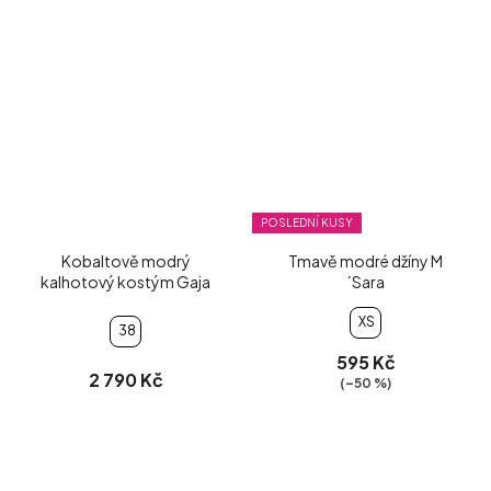
POSLEDNÍ KUSY
Kobaltově modrý
Tmavě modré džíny M
kalhotový kostým Gaja
´Sara
XS
38
595 Kč
2 790 Kč
(–50 %)