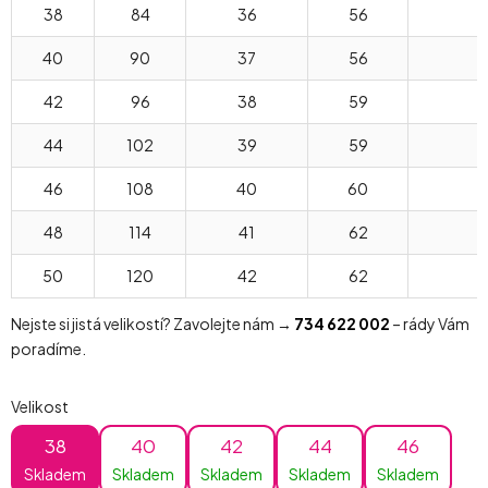
38
84
36
56
5
40
90
37
56
5
42
96
38
59
5
44
102
39
59
5
46
108
40
60
5
48
114
41
62
5
50
120
42
62
5
Nejste si jistá velikostí? Zavolejte nám →
734 622 002
– rády Vám
poradíme.
Velikost
38
40
42
44
46
Skladem
Skladem
Skladem
Skladem
Skladem