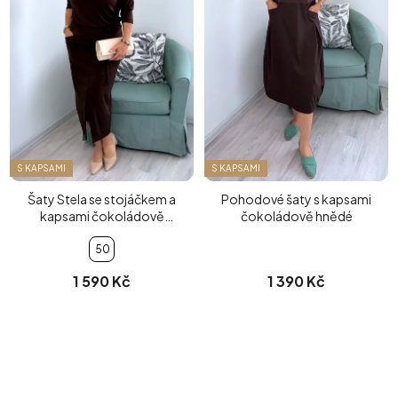
S KAPSAMI
S KAPSAMI
Šaty Stela se stojáčkem a
Pohodové šaty s kapsami
kapsami čokoládově
čokoládově hnědé
hnědé
50
1 590 Kč
1 390 Kč