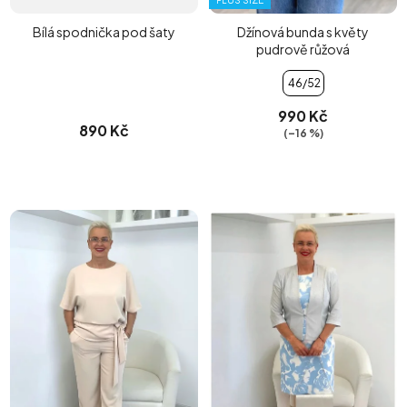
PLUS SIZE
Bílá spodnička pod šaty
Džínová bunda s květy
pudrově růžová
46/52
990 Kč
890 Kč
(–16 %)