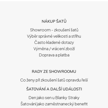
Z
Á
P
NÁKUP ŠATŮ
A
T
Showroom - zkoušení šatů
Í
Výběr správné velikosti a střihu
Často kladené dotazy
Výměna / vrácení zboží
Doprava a platba
RADY ZE SHOWROOMU
Co ženy při zkoušení šatů opravdu řeší
ŠATOVÁNÍ A DALŠÍ UDÁLOSTI
Den jako sen u Blanky Straky
Šatování jako zaměstnanecký benefit