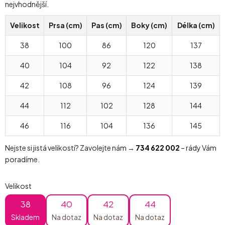
nejvhodnější.
Velikost
Prsa (cm)
Pas (cm)
Boky (cm)
Délka (cm)
38
100
86
120
137
40
104
92
122
138
42
108
96
124
139
44
112
102
128
144
46
116
104
136
145
Nejste si jistá velikostí? Zavolejte nám →
734 622 002
– rády Vám
poradíme.
Velikost
38
40
42
44
Skladem
Na dotaz
Na dotaz
Na dotaz