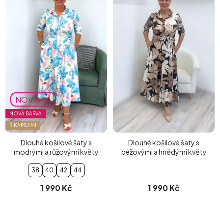
NOVINKA
NOVÁ BARVA
S KAPSAMI
Dlouhé košilové šaty s
Dlouhé košilové šaty s
modrými a růžovými květy
béžovými a hnědými květy
38
40
42
44
1 990 Kč
1 990 Kč