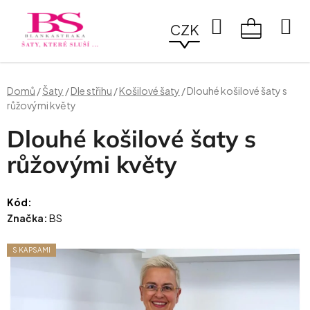
Přejít
na
Hledat
CZK
obsah
NÁKUPN
KOŠÍK
Domů
/
Šaty
/
Dle střihu
/
Košilové šaty
/
Dlouhé košilové šaty s
růžovými květy
Dlouhé košilové šaty s
růžovými květy
Kód:
Značka:
BS
S KAPSAMI