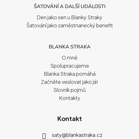
ŠATOVÁNÍ A DALŠÍ UDÁLOSTI
Den jako sen u Blanky Straky
Šatování jako zaměstnanecký benefit
BLANKA STRAKA
O mně
Spolupracujeme
Blanka Straka pomáhá
Začněte veslovat jako já!
Slovník pojmů
Kontakty
Kontakt
saty
@
blankastraka.cz