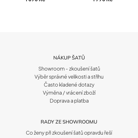
Z
Á
P
NÁKUP ŠATŮ
A
T
Showroom - zkoušení šatů
Í
Výběr správné velikosti a střihu
Často kladené dotazy
Výměna / vrácení zboží
Doprava a platba
RADY ZE SHOWROOMU
Co ženy při zkoušení šatů opravdu řeší