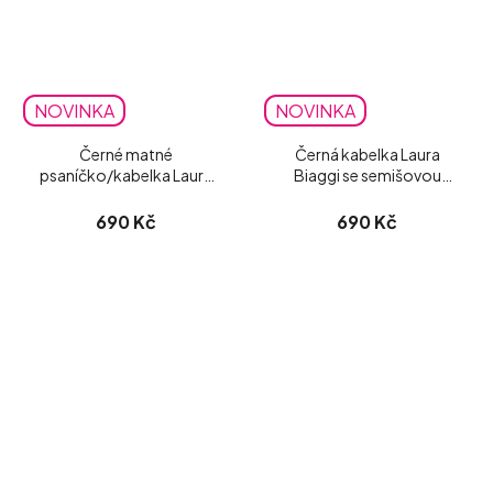
NOVINKA
NOVINKA
Černé matné
Černá kabelka Laura
psaníčko/kabelka Laura
Biaggi se semišovou
Biaggi
klopou
690 Kč
690 Kč