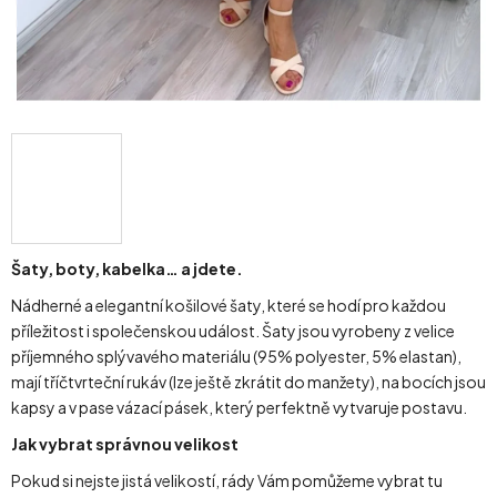
Šaty, boty, kabelka… a jdete.
Nádherné a elegantní košilové šaty, které se hodí pro každou
příležitost i společenskou událost. Šaty jsou vyrobeny z velice
příjemného splývavého materiálu (95% polyester, 5% elastan),
mají tříčtvrteční rukáv (lze ještě zkrátit do manžety), na bocích jsou
kapsy a v pase vázací pásek, který perfektně vytvaruje postavu.
Jak vybrat správnou velikost
Pokud si nejste jistá velikostí, rády Vám pomůžeme vybrat tu