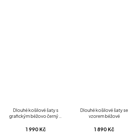
Dlouhé košilové šaty s
Dlouhé košilové šaty se
grafickým béžovo černým
vzorem béžové
vzorem
1 990 Kč
1 890 Kč