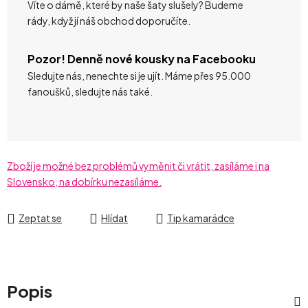
Víte o dámě, které by naše šaty slušely? Budeme
rády, když jí náš obchod doporučíte.
Pozor! Denně nové kousky na Facebooku
Sledujte nás, nenechte si je ujít. Máme přes 95.000
fanoušků, sledujte nás také.
Zboží je možné bez problémů vyměnit či vrátit, zasíláme i na
Slovensko, na dobírku nezasíláme.
Zeptat se
Hlídat
Tip kamarádce
Popis