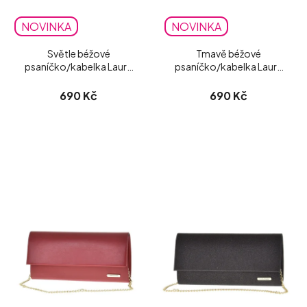
NOVINKA
NOVINKA
Světle béžové
Tmavě béžové
psaníčko/kabelka Laura
psaníčko/kabelka Laura
Biaggi matné
Biaggi matné
690 Kč
690 Kč