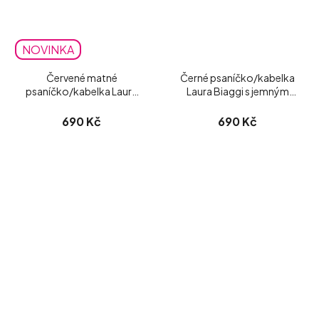
NOVINKA
Červené matné
Černé psaníčko/kabelka
psaníčko/kabelka Laura
Laura Biaggi s jemným
Biaggi
třpytem
690 Kč
690 Kč