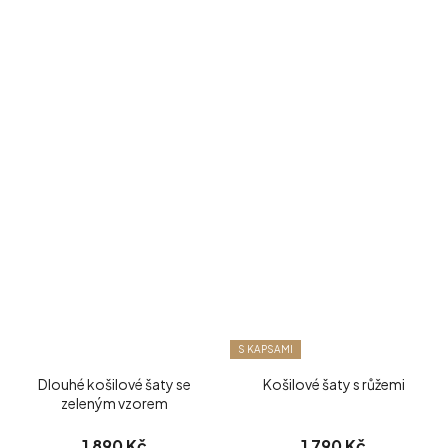
S KAPSAMI
Dlouhé košilové šaty se
Košilové šaty s růžemi
zeleným vzorem
1 890 Kč
1 790 Kč