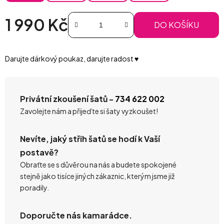
1 990 Kč
DO KOŠÍKU
Měrná cena:
Darujte dárkový poukaz, darujte radost ♥️
Privátní zkoušení šatů -
734 622 002
Zavolejte nám a přijeďte si šaty vyzkoušet!
Nevíte, jaký střih šatů se hodí k Vaší
postavě?
Obraťte se s důvěrou na nás a budete spokojené
stejně jako tisíce jiných zákaznic, kterým jsme již
poradily.
Doporučte nás kamarádce.