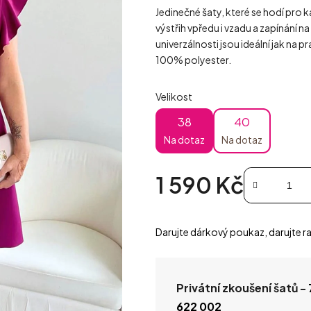
Jedinečné šaty, které se hodí pro k
výstřih vpředu i vzadu a zapínání na
univerzálnosti jsou ideální jak na p
100% polyester.
Velikost
38
40
Na dotaz
Na dotaz
1 590 Kč
Měrná cena:
Darujte dárkový poukaz, darujte ra
Privátní zkoušení šatů -
622 002