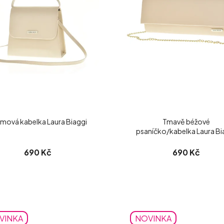
mová kabelka Laura Biaggi
Tmavě béžové
psaníčko/kabelka Laura Bi
matné
690 Kč
690 Kč
VINKA
NOVINKA