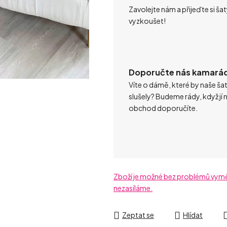
Zavolejte nám a přijeďte si ša
vyzkoušet!
Doporučte nás kamará
Víte o dámě, které by naše ša
slušely? Budeme rády, když jí 
obchod doporučíte.
Zboží je možné bez problémů vyměni
nezasíláme.
Zeptat se
Hlídat