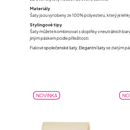
Materiály
Šaty jsou vyrobeny ze 100% polyesteru, který je lehký
Stylingové tipy
Šaty můžete kombinovat s doplňky v neutrálních barvách
jiným páskem podle příležitosti.
Fialové
společenské šaty
,
Elegantní šaty
se zlatým pás
NOVINKA
NO