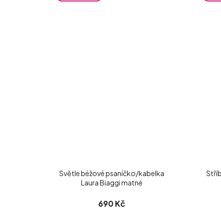
Světle béžové psaníčko/kabelka
Stří
Laura Biaggi matné
690 Kč