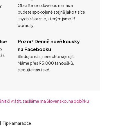
ty
Obraťte se s důvěrou na nás a
budete spokojené stejně jako tisíce
jiných zákaznic, kterým jsme již
poradily.
dce.
Pozor! Denně nové kousky
ty
na Facebooku
náš
Sledujte nás, nenechte si je ujít.
Máme přes 95.000 fanoušků,
sledujte nás také.
t či vrátit, zasíláme i na Slovensko, na dobírku
Tip kamarádce