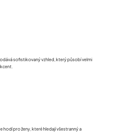
 dodává sofistikovaný vzhled, který působí velmi
akcent.
e hodí pro ženy, které hledají všestranný a