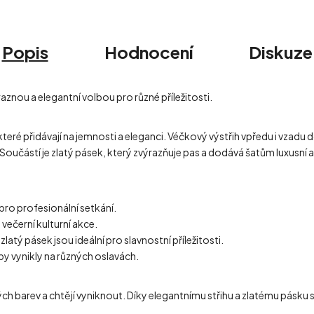
Popis
Hodnocení
Diskuze
aznou a elegantní volbou pro různé příležitosti.
které přidávají na jemnosti a eleganci. Véčkový výstřih vpředu i vzadu
ě. Součástí je zlatý pásek, který zvýrazňuje pas a dodává šatům luxusní 
 pro profesionální setkání.
 večerní kulturní akce.
atý pásek jsou ideální pro slavnostní příležitosti.
by vynikly na různých oslavách.
ých barev a chtějí vyniknout. Díky elegantnímu střihu a zlatému pásku s