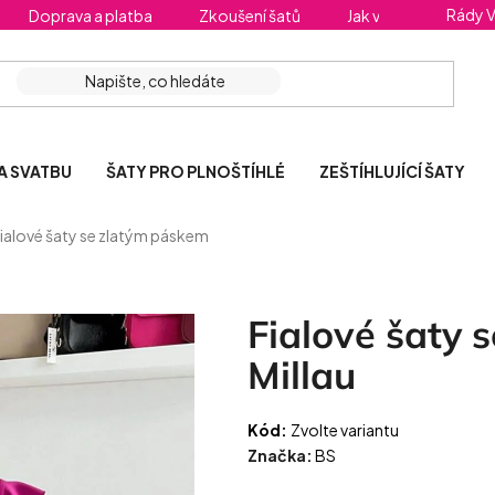
Rády 
Doprava a platba
Zkoušení šatů
Jak vybrat správnou 
A SVATBU
ŠATY PRO PLNOŠTÍHLÉ
ZEŠTÍHLUJÍCÍ ŠATY
ialové šaty se zlatým páskem
Fialové šaty 
Millau
Kód:
Zvolte variantu
Značka:
BS