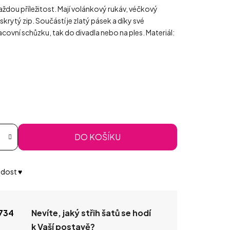
aždou příležitost. Mají volánkový rukáv, véčkový
 skrytý zip. Součástí je zlatý pásek a díky své
racovní schůzku, tak do divadla nebo na ples. Materiál:
DO KOŠÍKU
dost ♥️
734
Nevíte, jaký střih šatů se hodí
k Vaší postavě?