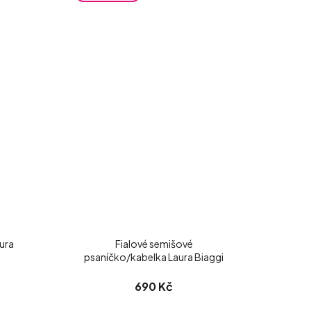
ura
Fialové semišové
psaníčko/kabelka Laura Biaggi
690 Kč