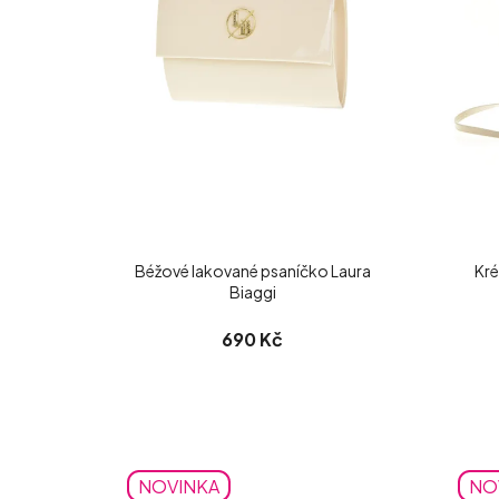
Béžové lakované psaníčko Laura
Kré
Biaggi
690 Kč
NOVINKA
NO