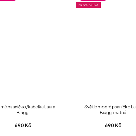
NOVÁ BARVA
brné psaníčko/kabelka Laura
Světle modré psaníčko La
Biaggi
Biaggi matné
690 Kč
690 Kč