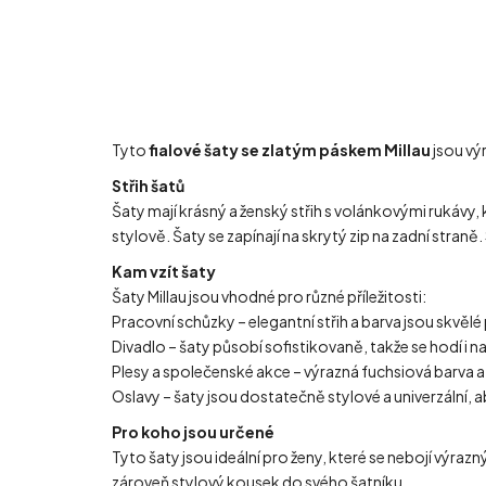
Tyto
fialové šaty se zlatým páskem Millau
jsou výr
Střih šatů
Šaty mají krásný a ženský střih s volánkovými rukávy, 
stylově. Šaty se zapínají na skrytý zip na zadní stran
Kam vzít šaty
Šaty Millau jsou vhodné pro různé příležitosti:
Pracovní schůzky – elegantní střih a barva jsou skvělé
Divadlo – šaty působí sofistikovaně, takže se hodí i na
Plesy a společenské akce – výrazná fuchsiová barva a zl
Oslavy – šaty jsou dostatečně stylové a univerzální, a
Pro koho jsou určené
Tyto šaty jsou ideální pro ženy, které se nebojí výrazn
zároveň stylový kousek do svého šatníku.