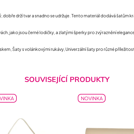
, dobře drží tvar a snadno se udržuje. Tento materiál dodává šatům kr
, jako jsou černé lodičky, a zlatými šperky pro zvýraznění elegance. D
kem, Šaty s volánkovými rukávy, Univerzální šaty pro různé příležitosti
SOUVISEJÍCÍ PRODUKTY
VINKA
NOVINKA