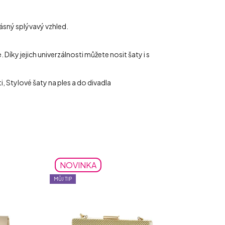
ásný splývavý vzhled.
íky jejich univerzálnosti můžete nosit šaty i s
, Stylové šaty na ples a do divadla
NOVINKA
MŮJ TIP