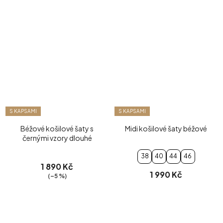
S KAPSAMI
S KAPSAMI
Béžové košilové šaty s
Midi košilové šaty béžové
černými vzory dlouhé
38
40
44
46
1 890 Kč
1 990 Kč
(–5 %)