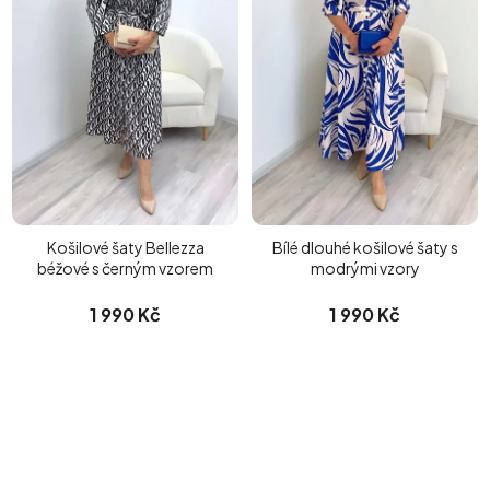
Košilové šaty Bellezza
Bílé dlouhé košilové šaty s
béžové s černým vzorem
modrými vzory
1 990 Kč
1 990 Kč