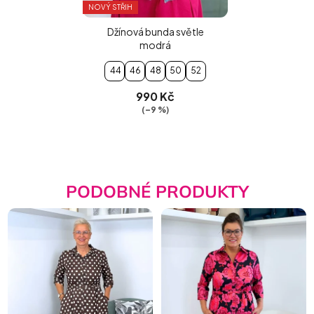
NOVÝ STŘIH
Džínová bunda světle
modrá
44
46
48
50
52
990 Kč
(–9 %)
PODOBNÉ PRODUKTY