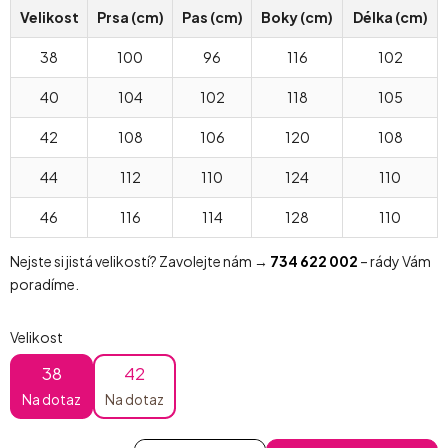
Velikost
Prsa (cm)
Pas (cm)
Boky (cm)
Délka (cm)
38
100
96
116
102
40
104
102
118
105
42
108
106
120
108
44
112
110
124
110
46
116
114
128
110
Nejste si jistá velikostí? Zavolejte nám →
734 622 002
– rády Vám
poradíme.
Velikost
38
42
Na dotaz
Na dotaz