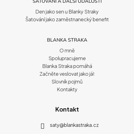
ŠATOVÁNÍ A DALŠÍ UDÁLOSTI
Den jako sen u Blanky Straky
Šatování jako zaměstnanecký benefit
BLANKA STRAKA
O mně
Spolupracujeme
Blanka Straka pomáhá
Začněte veslovat jako já!
Slovník pojmů
Kontakty
Kontakt
saty
@
blankastraka.cz