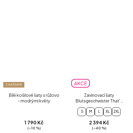
AKCE
S KAPSAMI
Bílé košilové šaty s růžovo
Zavinovací šaty
- modrými květy
Blutsgeschwister That's
Amore
S
M
L
XL
2XL
1 790 Kč
2 394 Kč
(–10 %)
(–40 %)