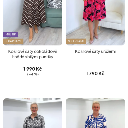
MŮJ TIP
S KAPSAMI
S KAPSAMI
Košilové šaty čokoládově
Košilové šaty s růžemi
hnědé s bílými puntíky
1 990 Kč
1 790 Kč
(–4 %)