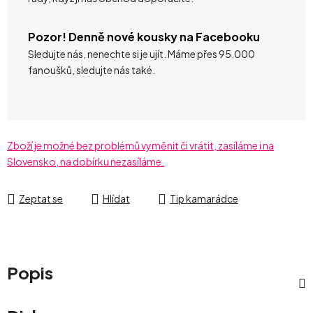
Pozor! Denně nové kousky na Facebooku
Sledujte nás, nenechte si je ujít. Máme přes 95.000
fanoušků, sledujte nás také.
Zboží je možné bez problémů vyměnit či vrátit, zasíláme i na
Slovensko, na dobírku nezasíláme.
Zeptat se
Hlídat
Tip kamarádce
Popis