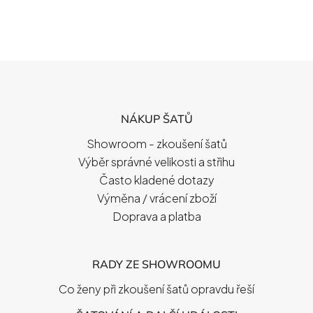
Z
Á
P
NÁKUP ŠATŮ
A
T
Showroom - zkoušení šatů
Í
Výběr správné velikosti a střihu
Často kladené dotazy
Výměna / vrácení zboží
Doprava a platba
RADY ZE SHOWROOMU
Co ženy při zkoušení šatů opravdu řeší