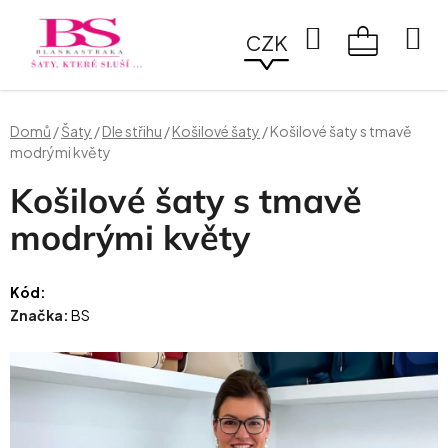
Přejít
na
Hledat
CZK
obsah
NÁKUPN
KOŠÍK
Domů
/
Šaty
/
Dle střihu
/
Košilové šaty
/
Košilové šaty s tmavě
modrými květy
Košilové šaty s tmavě
modrými květy
Kód:
Značka:
BS