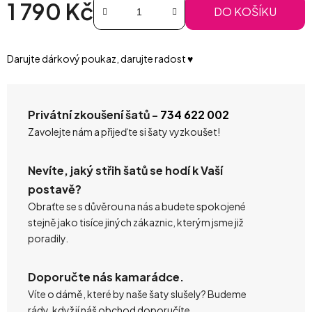
1 790 Kč
DO KOŠÍKU
Měrná cena:
Darujte dárkový poukaz, darujte radost ♥️
Privátní zkoušení šatů -
734 622 002
Zavolejte nám a přijeďte si šaty vyzkoušet!
Nevíte, jaký střih šatů se hodí k Vaší
postavě?
Obraťte se s důvěrou na nás a budete spokojené
stejně jako tisíce jiných zákaznic, kterým jsme již
poradily.
Doporučte nás kamarádce.
Víte o dámě, které by naše šaty slušely? Budeme
rády, když jí náš obchod doporučíte.