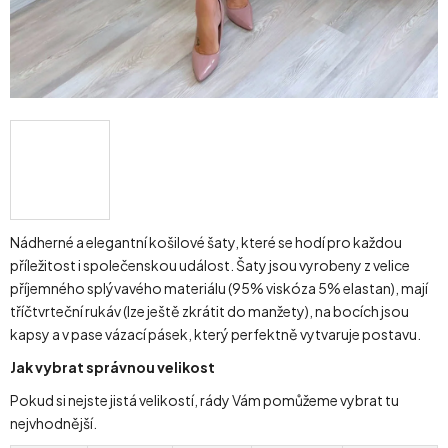
Nádherné a elegantní košilové šaty, které se hodí pro každou
příležitost i společenskou událost. Šaty jsou vyrobeny z velice
příjemného splývavého materiálu (95% viskóza 5% elastan), mají
tříčtvrteční rukáv (lze ještě zkrátit do manžety), na bocích jsou
kapsy a v pase vázací pásek, který perfektně vytvaruje postavu.
Jak vybrat správnou velikost
Pokud si nejste jistá velikostí, rády Vám pomůžeme vybrat tu
nejvhodnější.