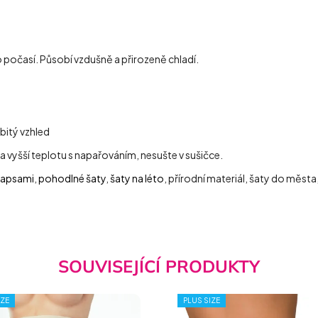
o počasí. Působí vzdušně a přirozeně chladí.
itý vzhled
 vyšší teplotu s napařováním, nesušte v sušičce.
kapsami
,
pohodlné šaty
,
šaty na léto
, přírodní materiál, šaty do města
SOUVISEJÍCÍ PRODUKTY
IZE
PLUS SIZE