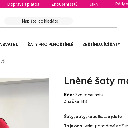
Rády 
Doprava a platba
Zkoušení šatů
Jak vybrat správnou 
A SVATBU
ŠATY PRO PLNOŠTÍHLÉ
ZEŠTÍHLUJÍCÍ ŠATY
ové
Lněné šaty m
Kód:
Zvolte variantu
Značka:
BS
Šaty, boty, kabelka… a jdete.
To je ono!
Velmi pohodové a příjem