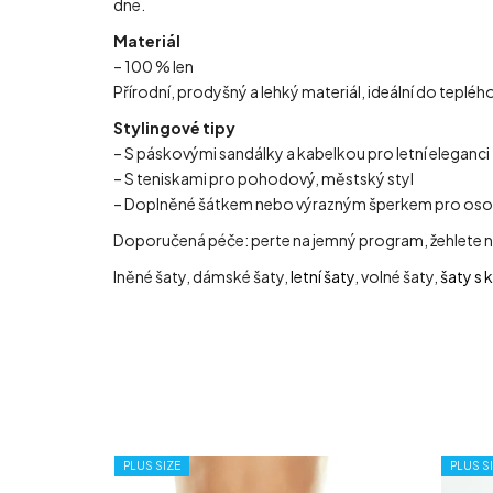
dne.
Materiál
– 100 % len
Přírodní, prodyšný a lehký materiál, ideální do tepléh
Stylingové tipy
– S páskovými sandálky a kabelkou pro letní eleganci
– S teniskami pro pohodový, městský styl
– Doplněné šátkem nebo výrazným šperkem pro osob
Doporučená péče: perte na jemný program, žehlete na
lněné šaty, dámské šaty,
letní šaty
, volné šaty,
šaty s 
PLUS SIZE
PLUS S