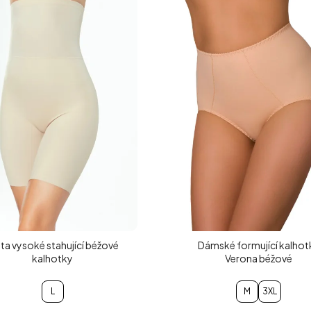
ata vysoké stahující béžové
Dámské formující kalhot
kalhotky
Verona béžové
L
M
3XL