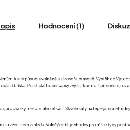
opis
Hodnocení (1)
Disku
kolenům, který působí uvolněně a zároveň upraveně. Výstřih do V je 
 oblast bříška. Praktické boční kapsy zvyšují komfort při nošení, roz
 procházky i neformální setkání. Skvělé šaty na teplé jarní a letní dny
misu v ženském vzhledu. Volnější střih je vhodný pro různé typy post