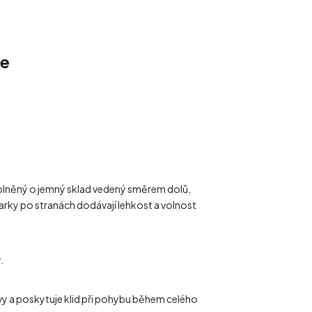
ze
doplněný o jemný sklad vedený směrem dolů,
parky po stranách dodávají lehkost a volnost
.
avy a poskytuje klid při pohybu během celého