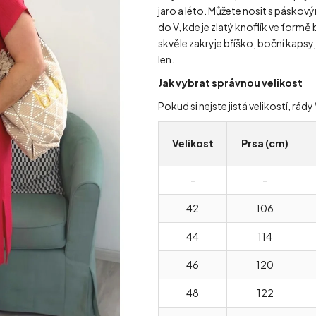
jaro a léto. Můžete nosit s páskový
do V, kde je zlatý knoflík ve form
skvěle zakryje bříško, boční kapsy
len.
Jak vybrat správnou velikost
Pokud si nejste jistá velikostí, r
Velikost
Prsa (cm)
-
-
42
106
44
114
46
120
48
122