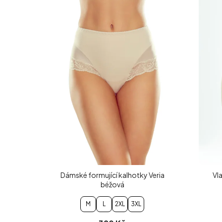
Dámské formující kalhotky Veria
Vl
béžová
M
L
2XL
3XL