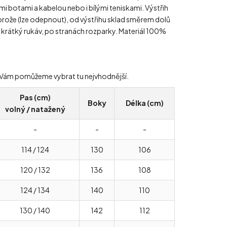
mi botami a kabelou nebo i bílými teniskami. Výstřih
ě brože (lze odepnout), od výstřihu sklad směrem dolů
, krátký rukáv, po stranách rozparky. Materiál 100%
ády Vám pomůžeme vybrat tu nejvhodnější.
Pas (cm)
Boky
Délka (cm)
volný / natažený
-
-
-
114 / 124
130
106
120 / 132
136
108
124 / 134
140
110
130 / 140
142
112