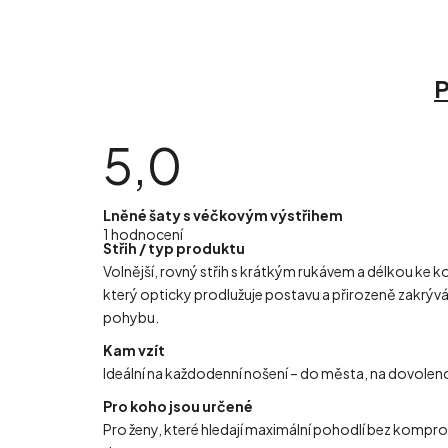
P
5,0
Průměrné
Lněné šaty s véčkovým výstřihem
hodnocení
1 hodnocení
produktu
Střih / typ produktu
je
5,0
Volnější, rovný střih s krátkým rukávem a délkou ke 
z
5
který opticky prodlužuje postavu a přirozeně zakrývá
hvězdiček.
pohybu.
Kam vzít
Ideální na každodenní nošení – do města, na dovolenou,
Pro koho jsou určené
Pro ženy, které hledají maximální pohodlí bez kompro