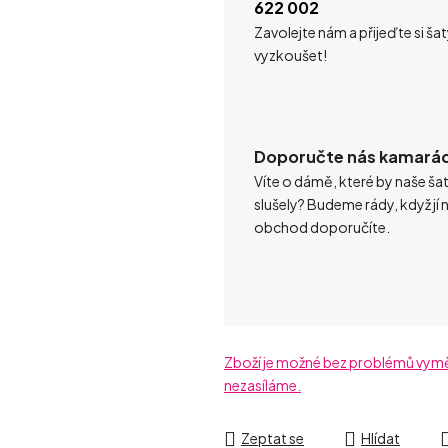
622 002
Zavolejte nám a přijeďte si ša
vyzkoušet!
Doporučte nás kamará
Víte o dámě, které by naše ša
slušely? Budeme rády, když jí 
obchod doporučíte.
Zboží je možné bez problémů vyměni
nezasíláme.
Zeptat se
Hlídat