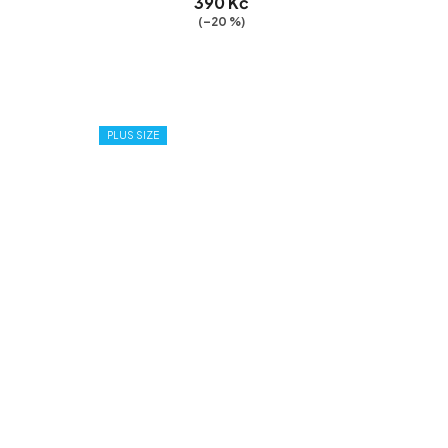
390 Kč
(–20 %)
PLUS SIZE