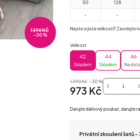
50
128
-
-
Nejste si jistá velikostí? Zavolejte
1 390 KČ
–30 %
Velikost
42
44
46
Skladem
Skladem
Na dot
1 390 Kč
–30 %
973 Kč
Měrná cena:
Darujte dárkový poukaz, darujte ra
Privátní zkoušení šatů -