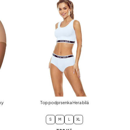
ky
Top podprsenka Hera bílá
S
M
L
XL