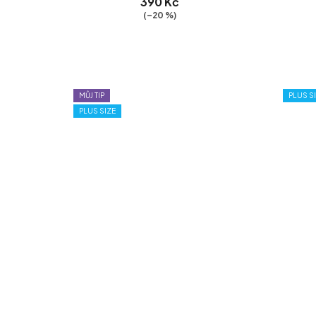
390 Kč
(–20 %)
MŮJ TIP
PLUS S
PLUS SIZE