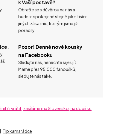
k Vaší postavě?
ty
Obraťte se s důvěrou na nás a
budete spokojené stejně jako tisíce
jiných zákaznic, kterým jsme již
poradily.
dce.
Pozor! Denně nové kousky
ty
na Facebooku
náš
Sledujte nás, nenechte si je ujít.
Máme přes 95.000 fanoušků,
sledujte nás také.
t či vrátit, zasíláme i na Slovensko, na dobírku
Tip kamarádce