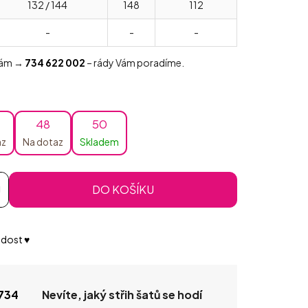
132 / 144
148
112
-
-
-
 nám →
734 622 002
– rády Vám poradíme.
48
50
az
Na dotaz
Skladem
DO KOŠÍKU
dost ♥️
734
Nevíte, jaký střih šatů se hodí