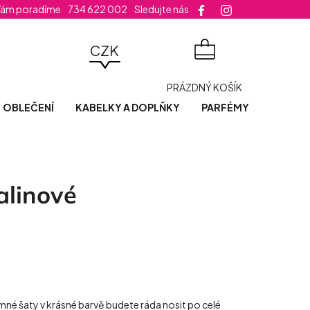
Vám poradíme
734 622 002
Sledujte nás
velikost šatů
CZK
NÁKUPNÍ
PRÁZDNÝ KOŠÍK
KOŠÍK
OBLEČENÍ
KABELKY A DOPLŇKY
PARFÉMY
POSLED
alinové
né šaty v krásné barvě budete ráda nosit po celé