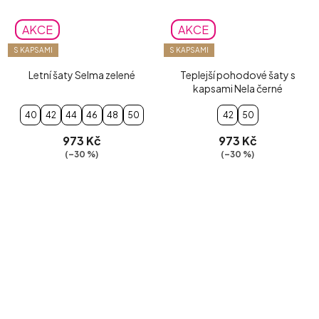
AKCE
AKCE
S KAPSAMI
S KAPSAMI
Letní šaty Selma zelené
Teplejší pohodové šaty s
kapsami Nela černé
40
42
44
46
48
50
42
50
973 Kč
973 Kč
(–30 %)
(–30 %)