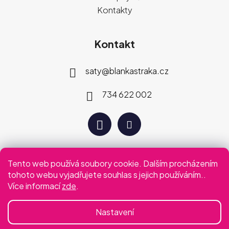
Kontakty
Kontakt
saty
@
blankastraka.cz
734 622 002
Tento web používá soubory cookie. Dalším procházením
Plaťte jak vám vyhovuje
tohoto webu vyjadřujete souhlas s jejich používáním..
Více informací
zde
.
Podmínky ochrany osobních údajů
Obchodní podmínky
Nastavení