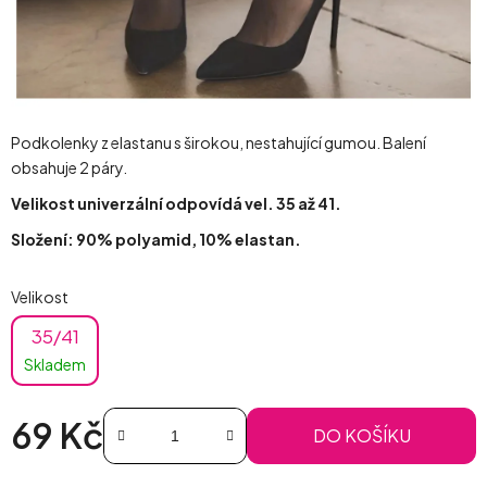
Podkolenky z elastanu s širokou, nestahující gumou. Balení
obsahuje 2 páry.
Velikost univerzální odpovídá vel. 35 až 41.
Složení: 90% polyamid, 10% elastan.
Velikost
35/41
Skladem
69 Kč
DO KOŠÍKU
Měrná cena: