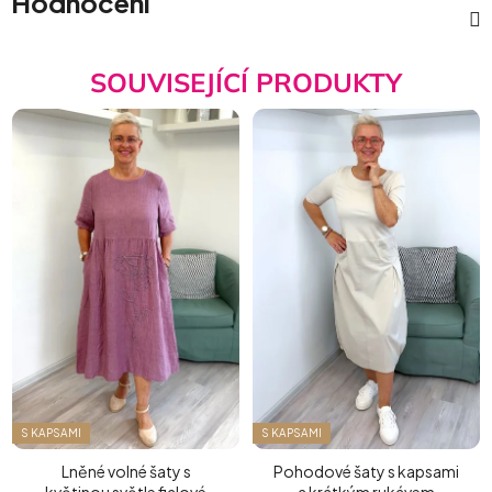
Hodnocení
SOUVISEJÍCÍ PRODUKTY
S KAPSAMI
S KAPSAMI
Lněné volné šaty s
Pohodové šaty s kapsami
květinou světle fialové
a krátkým rukávem