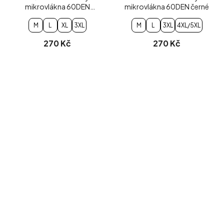
mikrovlákna 60DEN
mikrovlákna 60DEN černé
grafitové
M
L
XL
3XL
M
L
3XL
4XL/5XL
270 Kč
270 Kč