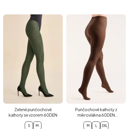
Zelené punčochové
Punčochové kalhoty z
kalhoty se vzorem 60DEN
mikrovlákna 60DEN
čokoládové
S
M
M
L
3XL