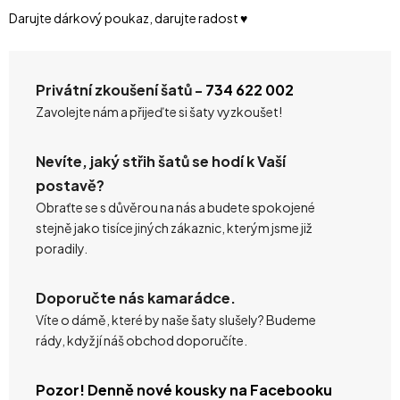
Darujte dárkový poukaz, darujte radost ♥️
Privátní zkoušení šatů -
734 622 002
Zavolejte nám a přijeďte si šaty vyzkoušet!
Nevíte, jaký střih šatů se hodí k Vaší
postavě?
Obraťte se s důvěrou na nás a budete spokojené
stejně jako tisíce jiných zákaznic, kterým jsme již
poradily.
Doporučte nás kamarádce.
Víte o dámě, které by naše šaty slušely? Budeme
rády, když jí náš obchod doporučíte.
Pozor! Denně nové kousky na Facebooku