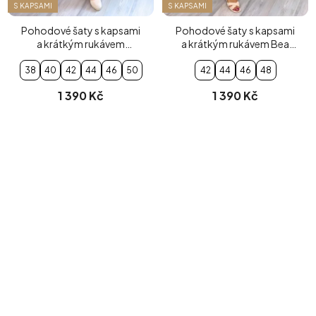
S KAPSAMI
S KAPSAMI
Pohodové šaty s kapsami
Pohodové šaty s kapsami
a krátkým rukávem
a krátkým rukávem Bea
fuchsiové
mentolové
38
40
42
44
46
50
42
44
46
48
1 390 Kč
1 390 Kč