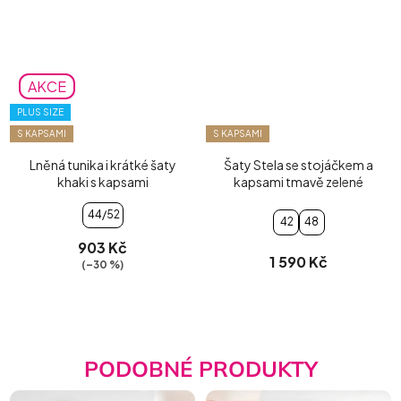
AKCE
PLUS SIZE
S KAPSAMI
S KAPSAMI
Lněná tunika i krátké šaty
Šaty Stela se stojáčkem a
khaki s kapsami
kapsami tmavě zelené
44/52
42
48
903 Kč
1 590 Kč
(–30 %)
PODOBNÉ PRODUKTY