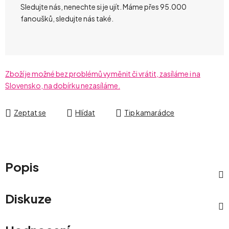
Sledujte nás, nenechte si je ujít. Máme přes 95.000
fanoušků, sledujte nás také.
Zboží je možné bez problémů vyměnit či vrátit, zasíláme i na
Slovensko, na dobírku nezasíláme.
Zeptat se
Hlídat
Tip kamarádce
Popis
Diskuze