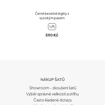
Černé bezešvé legíny s
vysokým pasem
L/XL
590 Kč
Z
Á
P
NÁKUP ŠATŮ
A
T
Showroom - zkoušení šatů
Í
Výběr správné velikosti a střihu
Často kladené dotazy