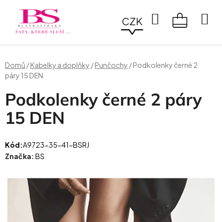
Přejít
na
Hledat
CZK
obsah
NÁKUPN
KOŠÍK
Domů
/
Kabelky a doplňky
/
Punčochy
/
Podkolenky černé 2
páry 15 DEN
Podkolenky černé 2 páry
15 DEN
Kód:
A9723-35-41-BSRJ
Značka:
BS