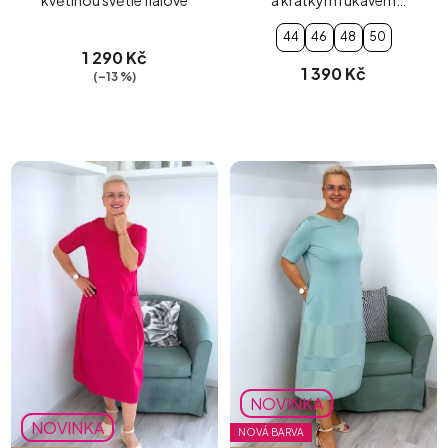
slonová kost
44
46
48
50
1 290 Kč
1 390 Kč
(–13 %)
NOVINKA
NOVINKA
NOVÁ BARVA