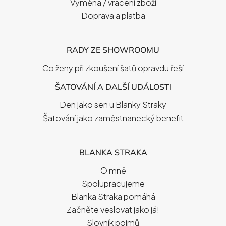
Výměna / vrácení zboží
Doprava a platba
RADY ZE SHOWROOMU
Co ženy při zkoušení šatů opravdu řeší
ŠATOVÁNÍ A DALŠÍ UDÁLOSTI
Den jako sen u Blanky Straky
Šatování jako zaměstnanecký benefit
BLANKA STRAKA
O mně
Spolupracujeme
Blanka Straka pomáhá
Začněte veslovat jako já!
Slovník pojmů