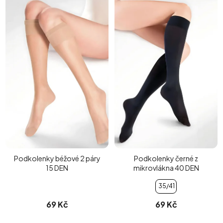
Podkolenky béžové 2 páry
Podkolenky černé z
15 DEN
mikrovlákna 40 DEN
35/41
69 Kč
69 Kč