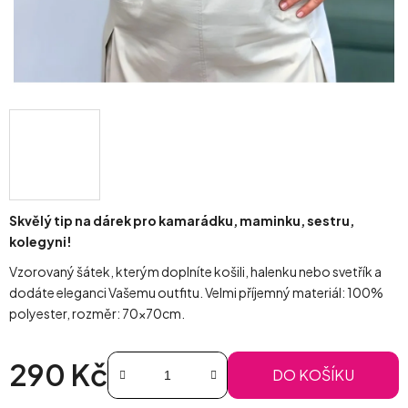
Skvělý tip na dárek pro kamarádku, maminku, sestru,
kolegyni!
Vzorovaný šátek, kterým doplníte košili, halenku nebo svetřík a
dodáte eleganci Vašemu outfitu. Velmi příjemný materiál: 100%
polyester, rozměr: 70x70cm.
290 Kč
DO KOŠÍKU
Měrná cena: