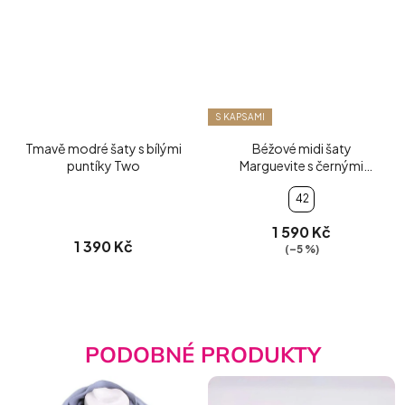
S KAPSAMI
Tmavě modré šaty s bílými
Béžové midi šaty
puntíky Two
Marguevite s černými
vzory
42
1 590 Kč
1 390 Kč
(–5 %)
PODOBNÉ PRODUKTY