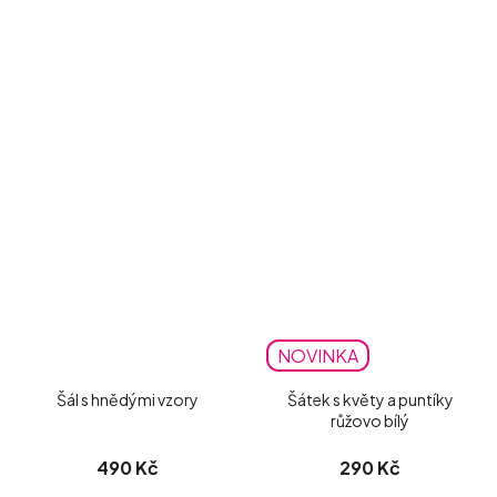
NOVINKA
Šál s hnědými vzory
Šátek s květy a puntíky
růžovo bílý
490 Kč
290 Kč