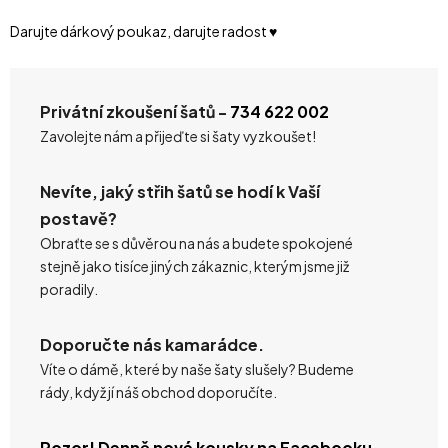
Darujte dárkový poukaz, darujte radost ♥️
Privátní zkoušení šatů -
734 622 002
Zavolejte nám a přijeďte si šaty vyzkoušet!
Nevíte, jaký střih šatů se hodí k Vaší
postavě?
Obraťte se s důvěrou na nás a budete spokojené
stejně jako tisíce jiných zákaznic, kterým jsme již
poradily.
Doporučte nás kamarádce.
Víte o dámě, které by naše šaty slušely? Budeme
rády, když jí náš obchod doporučíte.
Pozor! Denně nové kousky na Facebooku