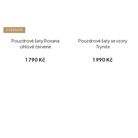
S KAPSAMI
Pouzdrové šaty Roxana
Pouzdrové šaty se vzory
cihlově červené
Trynite
1 790 Kč
1 990 Kč