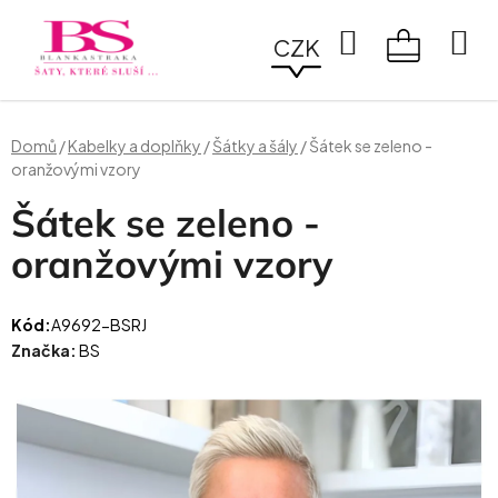
Přejít
na
Hledat
CZK
obsah
NÁKUPN
KOŠÍK
Domů
/
Kabelky a doplňky
/
Šátky a šály
/
Šátek se zeleno -
oranžovými vzory
Šátek se zeleno -
oranžovými vzory
Kód:
A9692-BSRJ
Značka:
BS