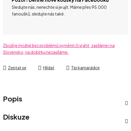
Sledujte nás, nenechte si je ujít. Máme přes 95.000
fanoušků, sledujte nás také.
Zboží je možné bez problémů vyměnit či vrátit, zasíláme i na
Slovensko, na dobírku nezasíláme.
Zeptat se
Hlídat
Tip kamarádce
Popis
Diskuze