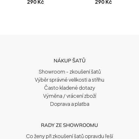
290 Kč
290 Kč
Z
Á
P
NÁKUP ŠATŮ
A
T
Showroom - zkoušení šatů
Í
Výběr správné velikosti a střihu
Často kladené dotazy
Výměna / vrácení zboží
Doprava a platba
RADY ZE SHOWROOMU
Co ženy při zkoušení šatů opravdu řeší