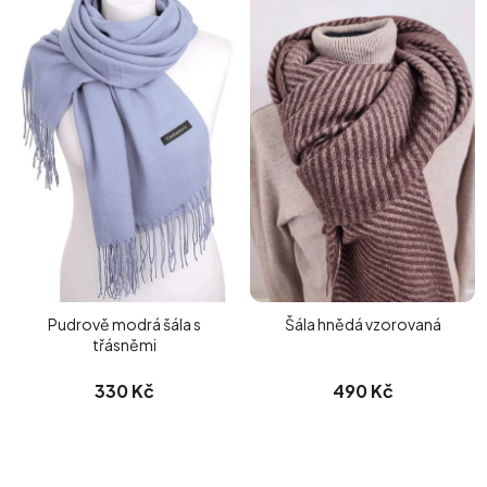
Pudrově modrá šála s
Šála hnědá vzorovaná
třásněmi
330 Kč
490 Kč