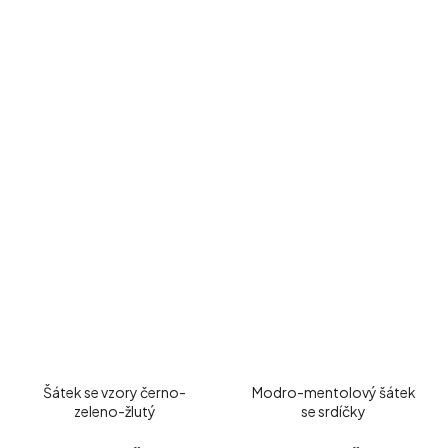
Šátek se vzory černo-
Modro-mentolový šátek
zeleno-žlutý
se srdíčky