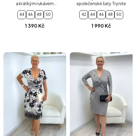
a krátkým rukávem
společenské šaty Trynite
slonová kost
44
46
48
50
42
44
46
48
50
1 390 Kč
1 990 Kč