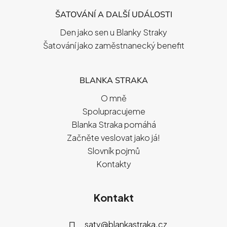
ŠATOVÁNÍ A DALŠÍ UDÁLOSTI
Den jako sen u Blanky Straky
Šatování jako zaměstnanecký benefit
BLANKA STRAKA
O mně
Spolupracujeme
Blanka Straka pomáhá
Začněte veslovat jako já!
Slovník pojmů
Kontakty
Kontakt
saty
@
blankastraka.cz