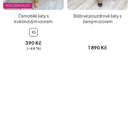
POSLEDNÍ KUSY
Černobílé šaty s
Béžové pouzdrové šaty s
květinovým vzorem
černým vzorem
XS
390 Kč
1 890 Kč
(–64 %)