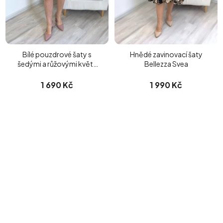
Bílé pouzdrové šaty s
Hnědé zavinovací šaty
šedými a růžovými květy
Bellezza Svea
Petrina
1 690 Kč
1 990 Kč