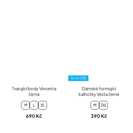
PLUS SIZE
Tvarující body Vincenta
Dámské formující
černá
kalhotky Vesta černé
M
L
XL
M
3XL
690 Kč
390 Kč