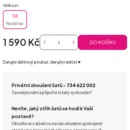
Velikost
38
Na dotaz
1 590 Kč
DO KOŠÍKU
Měrná cena:
Darujte dárkový poukaz, darujte radost ♥️
Privátní zkoušení šatů -
734 622 002
Zavolejte nám a přijeďte si šaty vyzkoušet!
Nevíte, jaký střih šatů se hodí k Vaší
postavě?
Obraťte se s důvěrou na nás a budete spokojené
stejně jako tisíce jiných zákaznic, kterým jsme již