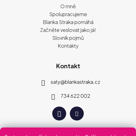
O mně
Spolupracujeme
Blanka Straka pomáhá
Začněte veslovat jako já!
Slovník pojmů
Kontakty
Kontakt
saty
@
blankastraka.cz
734 622 002