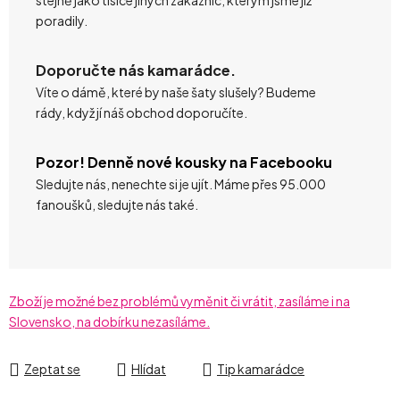
poradily.
Doporučte nás kamarádce.
Víte o dámě, které by naše šaty slušely? Budeme
rády, když jí náš obchod doporučíte.
Pozor! Denně nové kousky na Facebooku
Sledujte nás, nenechte si je ujít. Máme přes 95.000
fanoušků, sledujte nás také.
Zboží je možné bez problémů vyměnit či vrátit, zasíláme i na
Slovensko, na dobírku nezasíláme.
Zeptat se
Hlídat
Tip kamarádce