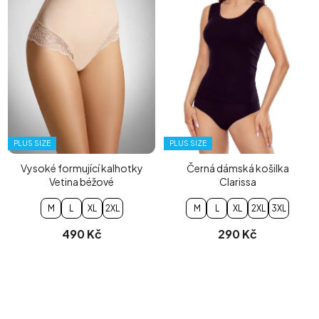
PLUS SIZE
PLUS SIZE
Vysoké formující kalhotky
Černá dámská košilka
Vetina béžové
Clarissa
M
L
XL
2XL
M
L
XL
2XL
3XL
490 Kč
290 Kč