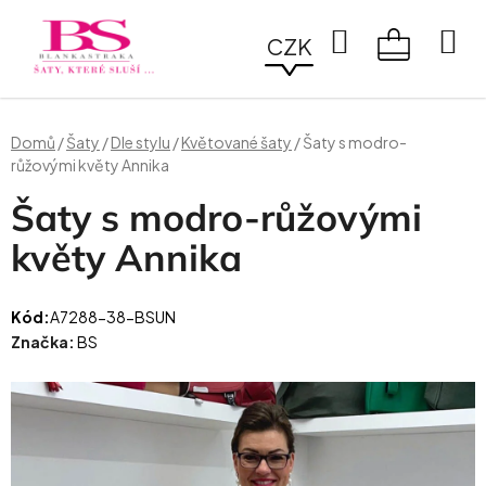
Přejít
na
Hledat
CZK
obsah
NÁKUPN
KOŠÍK
Domů
/
Šaty
/
Dle stylu
/
Květované šaty
/
Šaty s modro-
růžovými květy Annika
Šaty s modro-růžovými
květy Annika
Kód:
A7288-38-BSUN
Značka:
BS