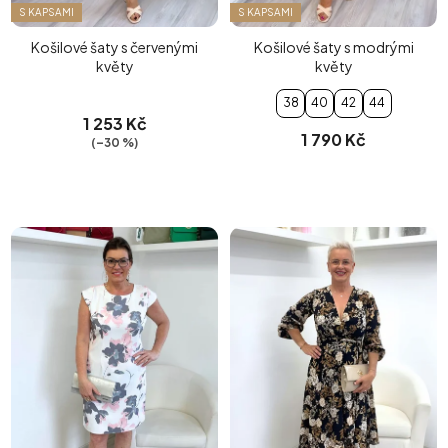
S KAPSAMI
S KAPSAMI
Košilové šaty s červenými
Košilové šaty s modrými
květy
květy
38
40
42
44
1 253 Kč
1 790 Kč
(–30 %)