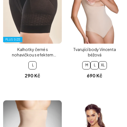
PLUS SIZE
Kalhotky černé s
Tvarující body Vincenta
nohavičkou s efektem
béžová
push-up
L
M
L
XL
290 Kč
690 Kč