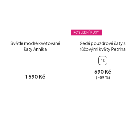
POSLEDNÍ KUSY
Světle modré květované
Šedé pouzdrové šaty s
šaty Annika
růžovými květy Petrina
40
690 Kč
1 590 Kč
(–59 %)