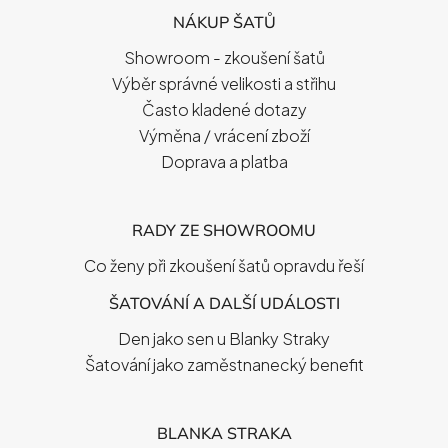
P
NÁKUP ŠATŮ
A
T
Showroom - zkoušení šatů
Í
Výběr správné velikosti a střihu
Často kladené dotazy
Výměna / vrácení zboží
Doprava a platba
RADY ZE SHOWROOMU
Co ženy při zkoušení šatů opravdu řeší
ŠATOVÁNÍ A DALŠÍ UDÁLOSTI
Den jako sen u Blanky Straky
Šatování jako zaměstnanecký benefit
BLANKA STRAKA