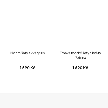
Modré šaty s květy Iris
Tmavě modré šaty s květy
Petrina
1 590 Kč
1 690 Kč
Z
Á