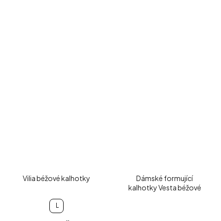
Vilia béžové kalhotky
Dámské formující
kalhotky Vesta béžové
L