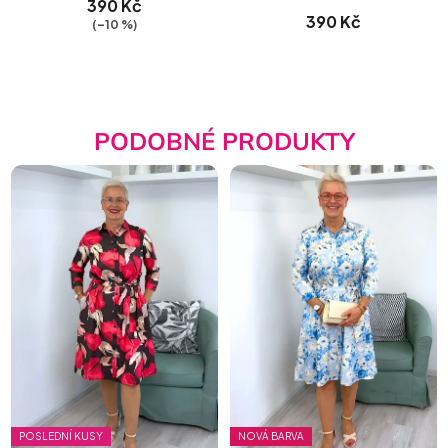
390 Kč
390 Kč
(–10 %)
PODOBNÉ PRODUKTY
POSLEDNÍ KUSY
NOVÁ BARVA