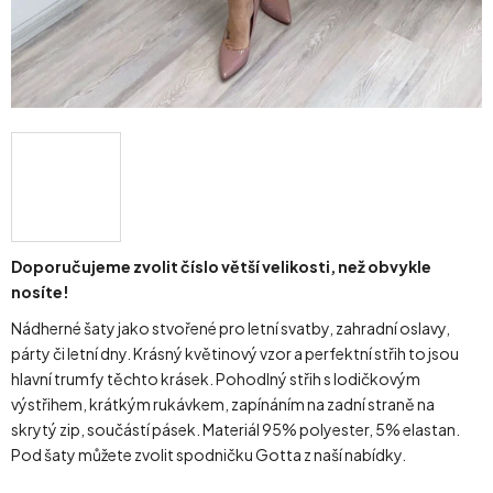
Doporučujeme zvolit číslo větší velikosti, než obvykle
nosíte!
Nádherné šaty jako stvořené pro letní svatby, zahradní oslavy,
párty či letní dny. Krásný květinový vzor a perfektní střih to jsou
hlavní trumfy těchto krásek. Pohodlný střih s lodičkovým
výstřihem, krátkým rukávkem, zapínáním na zadní straně na
skrytý zip, součástí pásek. Materiál 95% polyester, 5% elastan.
Pod šaty můžete zvolit spodničku Gotta z naší nabídky.